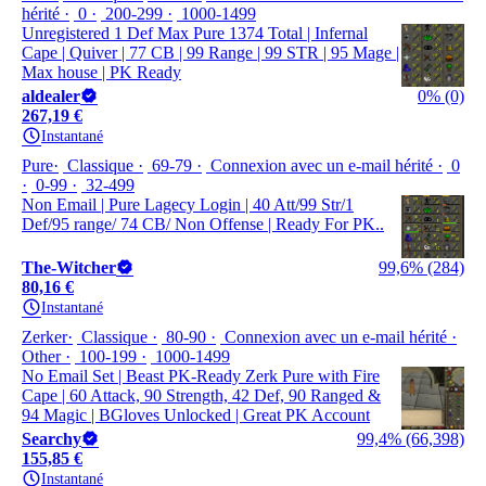
hérité
0
200-299
1000-1499
Unregistered 1 Def Max Pure 1374 Total | Infernal
Cape | Quiver | 77 CB | 99 Range | 99 STR | 95 Mage |
Max house | PK Ready
aldealer
0% (0)
267,19 €
Instantané
Pure
Classique
69-79
Connexion avec un e-mail hérité
0
0-99
32-499
Non Email | Pure Lagecy Login | 40 Att/99 Str/1
Def/95 range/ 74 CB/ Non Offense | Ready For PK..
The-Witcher
99,6% (284)
80,16 €
Instantané
Zerker
Classique
80-90
Connexion avec un e-mail hérité
Other
100-199
1000-1499
No Email Set | Beast PK-Ready Zerk Pure with Fire
Cape | 60 Attack, 90 Strength, 42 Def, 90 Ranged &
94 Magic | BGloves Unlocked | Great PK Account
Searchy
99,4% (66,398)
155,85 €
Instantané