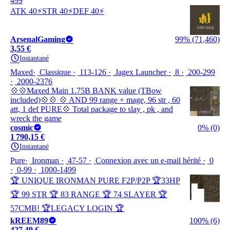
499
ATK 40⚡STR 40⚡DEF 40⚡
ArsenalGaming
99% (71,460)
3,55 €
Instantané
Maxed
Classique
113-126
Jagex Launcher
8
200-299
2000-2376
💠💠Maxed Main 1.75B BANK value (TBow
included)💠💠 💠 AND 99 range + mage, 96 str , 60
att, 1 def PURE💠 Total package to slay , pk , and
wreck the game
cosmic
0% (0)
1 790,15 €
Instantané
Pure
Ironman
47-57
Connexion avec un e-mail hérité
0
0-99
1000-1499
🏆 UNIQUE IRONMAN PURE F2P/P2P 🏆33HP
🏆 99 STR 🏆 83 RANGE 🏆 74 SLAYER 🏆
57CMB! 🏆LEGACY LOGIN 🏆
kREEM89
100% (6)
427,49 €