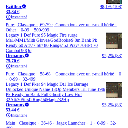
Ezitthor
98,1% (108)
33,84 €
Instantané
Pure
Classique
69-79
Connexion avec un e-mail hérité
Other
0-99
500-999
Legacy 1 Def Pure 95 Magic Fire surge
Ma1/MM1/Mith Gloves/GodBooks/9.8m Bank Pk
Ready 60 Att/77 Str/ 80 Range/ 52 Pray/ 70HP! 70
Combat 90Qp
Ormanny
95,2% (83)
75,70 €
Instantané
Pure
Classique
58-68
Connexion avec un e-mail hérité
0
0-99
32-499
Legacy 1 Def Pker 94 Magic Dt1 Ice Barrage
Unlocked Unique Name 18Qp Members Till June 19th
Pk Ready 5mBank Full Ghostly Low Hp!
32Att/30Str/42Rng/94Magic/32Hp
Ormanny
95,2% (83)
53,44 €
Instantané
Main
Classique
36-46
Jagex Launcher
1
0-99
32-