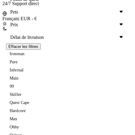
24/7 Support direct
Pets
Français
|
EUR - €
Prix
Délai de livraison
Effacer les filtres
Ironman
Pure
Infernal
Main
99
Skiller
Quest Cape
Hardcore
Max
Obby