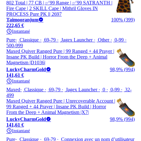
802 Total | 77 CB | ✅99 Range | ✅99 SATRANTH |
Fire Cape | 2 SKILL Cape | Mithril Gloves IN
PROCESS Pure PK l| 2697
Taimooranjum
100% (399)
222,65 €
Instantané
Pure
Classique
69-79
Jagex Launcher
Other
0-99
500-999
Maxed Quiver Ranged Pure | 99 Ranged + 44 Prayer |
Insane PK Build | Horror From the Deep + Animal
Magnetism |D1036|
LuckyCharmGold
98,9% (994)
141,61 €
Instantané
Maxed
Classique
69-79
Jagex Launcher
0
0-99
32-
499
Maxed Quiver Ranged Pure | Unrecoverable Account |
99 Ranged + 44 Prayer | Insane PK Build | Horror
From the Deep + Animal Magnetism |X7|
LuckyCharmGold
98,9% (994)
141,61 €
Instantané
Pure
Classique
69-79
Connexion avec un nom d’utilisateur