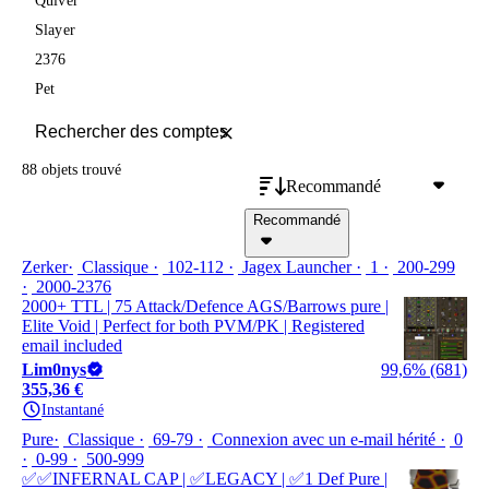
Quiver
Slayer
2376
Pet
88 objets
trouvé
Recommandé
Recommandé
Zerker
Classique
102-112
Jagex Launcher
1
200-299
2000-2376
2000+ TTL | 75 Attack/Defence AGS/Barrows pure |
Elite Void | Perfect for both PVM/PK | Registered
email included
Lim0nys
99,6% (681)
355,36 €
Instantané
Pure
Classique
69-79
Connexion avec un e-mail hérité
0
0-99
500-999
✅✅INFERNAL CAP | ✅LEGACY | ✅1 Def Pure |