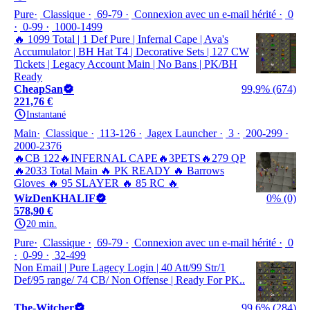
Pure
Classique
69-79
Connexion avec un e-mail hérité
0
0-99
1000-1499
🔥 1099 Total | 1 Def Pure | Infernal Cape | Ava's
Accumulator | BH Hat T4 | Decorative Sets | 127 CW
Tickets | Legacy Account Main | No Bans | PK/BH
Ready
CheapSan
99,9% (674)
221,76 €
Instantané
Main
Classique
113-126
Jagex Launcher
3
200-299
2000-2376
🔥CB 122🔥INFERNAL CAPE🔥3PETS🔥279 QP
🔥2033 Total Main 🔥 PK READY 🔥 Barrows
Gloves 🔥 95 SLAYER 🔥 85 RC 🔥
WizDenKHALIF
0% (0)
578,90 €
20 min.
Pure
Classique
69-79
Connexion avec un e-mail hérité
0
0-99
32-499
Non Email | Pure Lagecy Login | 40 Att/99 Str/1
Def/95 range/ 74 CB/ Non Offense | Ready For PK..
The-Witcher
99,6% (284)