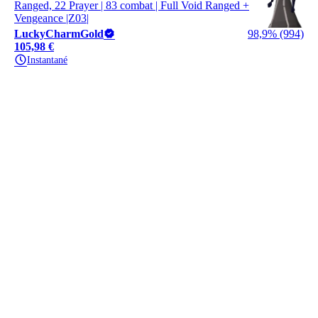
Ranged, 22 Prayer | 83 combat | Full Void Ranged +
Vengeance |Z03|
LuckyCharmGold
98,9% (994)
105,98 €
Instantané