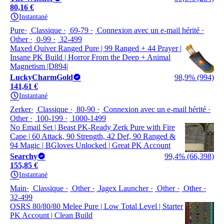
80,16 €
Instantané
Pure
Classique
69-79
Connexion avec un e-mail hérité
Other
0-99
32-499
Maxed Quiver Ranged Pure | 99 Ranged + 44 Prayer |
Insane PK Build | Horror From the Deep + Animal
Magnetism |D894|
LuckyCharmGold
98,9% (994)
141,61 €
Instantané
Zerker
Classique
80-90
Connexion avec un e-mail hérité
Other
100-199
1000-1499
No Email Set | Beast PK-Ready Zerk Pure with Fire
Cape | 60 Attack, 90 Strength, 42 Def, 90 Ranged &
94 Magic | BGloves Unlocked | Great PK Account
Searchy
99,4% (66,398)
155,85 €
Instantané
Main
Classique
Other
Jagex Launcher
Other
Other
32-499
OSRS 80/80/80 Melee Pure | Low Total Level | Starter
PK Account | Clean Build