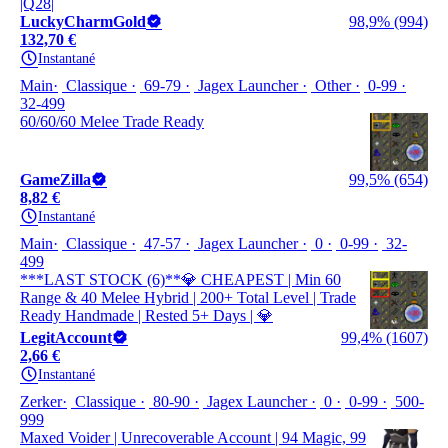
|Q28|
LuckyCharmGold
98,9% (994)
132,70 €
Instantané
Main
Classique
69-79
Jagex Launcher
Other
0-99
32-499
60/60/60 Melee Trade Ready
GameZilla
99,5% (654)
8,82 €
Instantané
Main
Classique
47-57
Jagex Launcher
0
0-99
32-
499
***LAST STOCK (6)**💎 CHEAPEST | Min 60
Range & 40 Melee Hybrid | 200+ Total Level | Trade
Ready Handmade | Rested 5+ Days | 💎
LegitAccount
99,4% (1607)
2,66 €
Instantané
Zerker
Classique
80-90
Jagex Launcher
0
0-99
500-
999
Maxed Voider | Unrecoverable Account | 94 Magic, 99