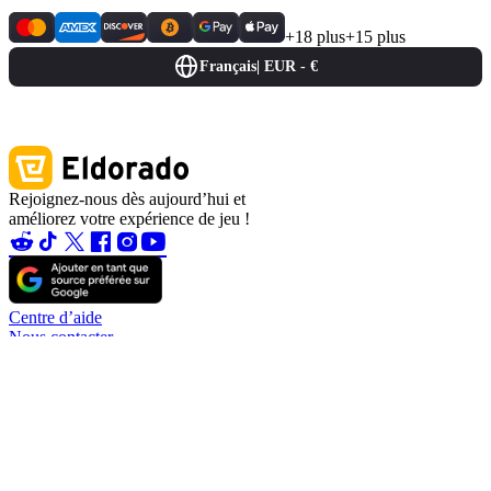
+18 plus
+15 plus
Français
|
EUR - €
Rejoignez-nous dès aujourd’hui et
améliorez votre expérience de jeu !
Centre d’aide
Nous contacter
A propos de nous
Prime de détection de bugs
Blog
Devenir associé
Devenir affilié
Devenir vendeur
Garantie du compte