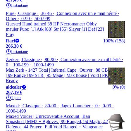
Instantané
Pure
Classique
36-46
Connexion avec un e-mail hérité
Other
0-99
500-999
Quested Hand trained 38 HP Necromancer Obby
mauler Pure: [1] Atk [88] Str [55] Slayer [1] Def [23]
Pray
Rael
100% (158)
266,30 €
Instantané
Zerker
Classique
80-90
Connexion avec un e-mail hérité
0
100-199
1000-1499
Max Zerk - 1427 Total | Infernal Cape | Quiver | 88 CB
| 99 Range | 99 STR | 95 Mage | Max house | Void | PK
Ready
aldealer
0% (0)
267,19 €
1 jour
Maxed
Classique
80-90
Jagex Launcher
0
0-99
1000-1499
Maxed Voider | Unrecoverable Account | Ban
Squashed | MM2 + Bgloves | 99 Ranged, 94 Magic, 42
Defence, 44 Prayer | Full Void Ranged + Vengeance