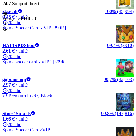
24/7 Support direct
zkselah
100% (35,994)
0,45 €
/ unité
Français
|
EUR - €
20 min.
Spin a Soccer Card - VIP [399R]
HAPISPDShop
99,4% (3910)
2,61 €
/ unité
20 min.
Spin a soccer card - VIP ! [399R]
ggbomshop
99,7% (32,103)
2,97 €
/ unité
20 min.
x3 Premium Lucky Block
Store4Smurfs
99,8% (147,816)
1,66 €
/ unité
20 min.
Spin a Soccer Card>VIP