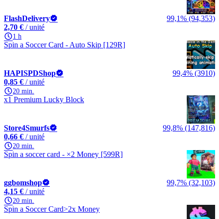
FlashDelivery
99,1% (94,353)
2,70 €
/ unité
1 h
Spin a Soccer Card - Auto Skip [129R]
HAPISPDShop
99,4% (3910)
0,85 €
/ unité
20 min.
x1 Premium Lucky Block
Store4Smurfs
99,8% (147,816)
0,66 €
/ unité
20 min.
Spin a soccer card - ×2 Money [599R]
ggbomshop
99,7% (32,103)
4,15 €
/ unité
20 min.
Spin a Soccer Card>2x Money