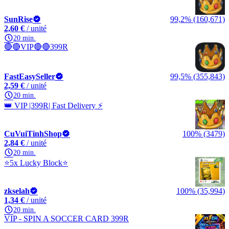
SunRise
99,2% (160,671)
2,60 €
/ unité
20 min.
🔴🔴VIP🔴🔴399R
FastEasySeller
99,5% (355,843)
2,59 €
/ unité
20 min.
👑 VIP |399R| Fast Delivery ⚡
CuVuiTinhShop
100% (3479)
2,84 €
/ unité
20 min.
⭐5x Lucky Block⭐
zkselah
100% (35,994)
1,34 €
/ unité
20 min.
VIP - SPIN A SOCCER CARD 399R