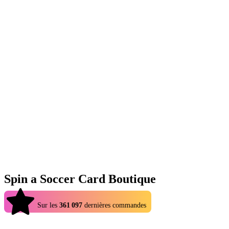
Spin a Soccer Card Boutique
4.9
Sur les
361 097
dernières commandes