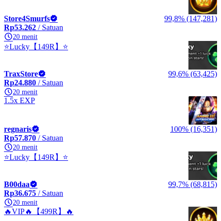
Store4Smurfs
99,8% (147,281)
Rp53.262
/ Satuan
20 menit
⭐Lucky【149R】⭐
TraxStore
99,6% (63,425)
Rp24.880
/ Satuan
20 menit
1.5x EXP
regnaris
100% (16,351)
Rp57.870
/ Satuan
20 menit
⭐Lucky【149R】⭐
B00daa
99,7% (68,815)
Rp36.675
/ Satuan
20 menit
🔥VIP🔥【499R】🔥