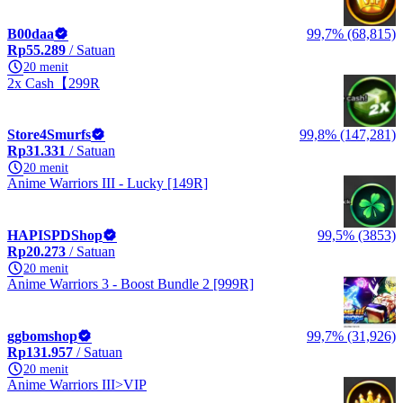
B00daa
99,7% (68,815)
Rp55.289
/ Satuan
20 menit
2x Cash【299R
Store4Smurfs
99,8% (147,281)
Rp31.331
/ Satuan
20 menit
Anime Warriors III - Lucky [149R]
HAPISPDShop
99,5% (3853)
Rp20.273
/ Satuan
20 menit
Anime Warriors 3 - Boost Bundle 2 [999R]
ggbomshop
99,7% (31,926)
Rp131.957
/ Satuan
20 menit
Anime Warriors III>VIP