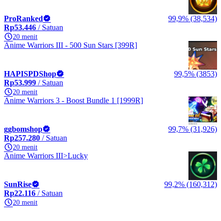
ProRanked
99,9% (38,534)
Rp53.446
/ Satuan
20 menit
Anime Warriors III - 500 Sun Stars [399R]
HAPISPDShop
99,5% (3853)
Rp53.999
/ Satuan
20 menit
Anime Warriors 3 - Boost Bundle 1 [1999R]
ggbomshop
99,7% (31,926)
Rp257.280
/ Satuan
20 menit
Anime Warriors III>Lucky
SunRise
99,2% (160,312)
Rp22.116
/ Satuan
20 menit