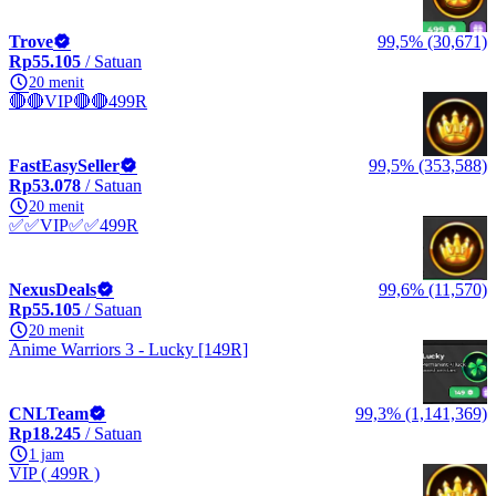
Trove
99,5% (30,671)
Rp55.105
/ Satuan
20 menit
🔴🔴VIP🔴🔴499R
FastEasySeller
99,5% (353,588)
Rp53.078
/ Satuan
20 menit
✅✅VIP✅✅499R
NexusDeals
99,6% (11,570)
Rp55.105
/ Satuan
20 menit
Anime Warriors 3 - Lucky [149R]
CNLTeam
99,3% (1,141,369)
Rp18.245
/ Satuan
1 jam
VIP ( 499R )