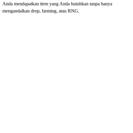
Anda mendapatkan item yang Anda butuhkan tanpa hanya
mengandalkan drop, farming, atau RNG.
Beli Item Anime Warriors 3
Saat Anda membeli item Anime Warriors 3, Anda dapat
meningkatkan karakter dan susunan tim Anda jauh lebih cepat. Item
di Anime Warriors 3 dapat mendukung berbagai tujuan, termasuk
kerusakan yang lebih tinggi, keberuntungan yang lebih baik, lebih
banyak drop, uang tambahan, perolehan EXP yang lebih cepat, dan
performa raid yang lebih kuat. Hal ini sangat berguna jika Anda
sedang menjelajahi dunia yang lebih sulit, farming bos, atau
mencoba membuat susunan tim Anda lebih efisien.
Player dapat mencari item Anime Warriors 3 asli seperti weapon,
relik, dan aksesori, termasuk:
Weapon seperti Katana, Raygun, Kunai, Tongkat Dewa
Petir, dan Gaya Kail Emas.
Relik seperti King's Amulet, Golden Dew, Stone of