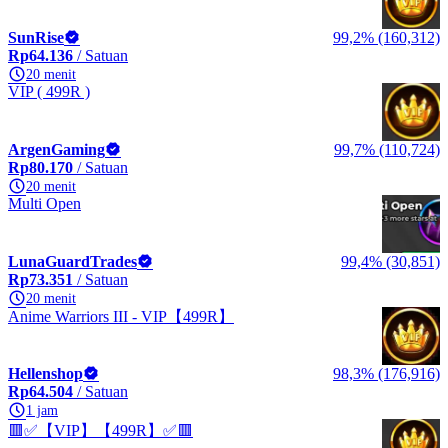
SunRise
99,2% (160,312)
Rp64.136
/ Satuan
20 menit
VIP ( 499R )
ArgenGaming
99,7% (110,724)
Rp80.170
/ Satuan
20 menit
Multi Open
LunaGuardTrades
99,4% (30,851)
Rp73.351
/ Satuan
20 menit
Anime Warriors III - VIP【499R】
Hellenshop
98,3% (176,916)
Rp64.504
/ Satuan
1 jam
🟥✅【VIP】【499R】✅🟥