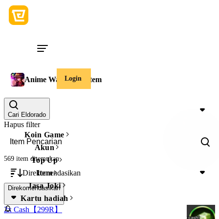
Login
Anime Warriors 3 Item
Harga
Cari Eldorado
Hapus filter
Koin Game
Akun
569 item
ditemukan
Top Up
Direkomendasikan
Item
Jasa Joki
Direkomendasikan
Kartu hadiah
2x Cash【299R】