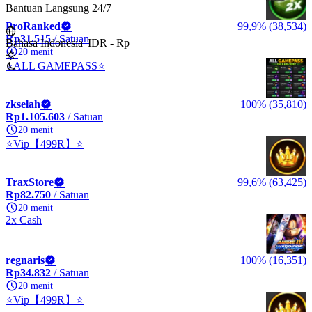
Bantuan Langsung 24/7
ProRanked
99,9% (38,534)
Rp31.515
/ Satuan
Bahasa Indonesia
|
IDR - Rp
20 menit
⭐ALL GAMEPASS⭐
zkselah
100% (35,810)
Rp1.105.603
/ Satuan
20 menit
⭐Vip【499R】⭐
TraxStore
99,6% (63,425)
Rp82.750
/ Satuan
20 menit
2x Cash
regnaris
100% (16,351)
Rp34.832
/ Satuan
20 menit
⭐Vip【499R】⭐