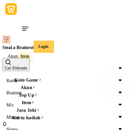
Login
Steal a Brainrot
Akun
Item
Item Type
Cari Eldorado
Koin Game
Rarity
Akun
Brainrot
Top Up
Item
M/s
Jasa Joki
Mutasi
Kartu hadiah
Harga