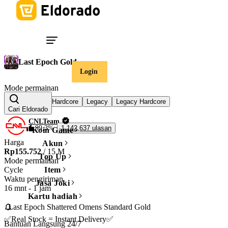
Last Epoch Gold
Login
Mode permainan
Cycle Hardcore
Legacy
Legacy Hardcore
Cycle
Cari Eldorado
CNLTeam
99,3%
1,142,637 ulasan
Koin Game
Harga
Akun
Rp155.752
/ 15 M
Top Up
Mode permainan
Cycle
Item
Waktu pengiriman
Jasa Joki
16 mnt
-
1 jam
Kartu hadiah
  Last Epoch Shattered Omens Standard Gold

✅Real Stock = Instant Delivery✅

Bantuan Langsung 24/7