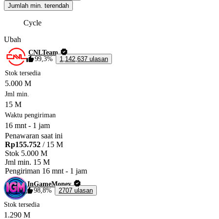
Jumlah min. terendah
Cycle
Ubah
CNLTeam
99,3%
1,142,637 ulasan
Stok tersedia
5.000 M
Jml min.
15 M
Waktu pengiriman
16 mnt
-
1 jam
Penawaran saat ini
Rp155.752
/ 15 M
Stok
5.000 M
Jml min.
15 M
Pengiriman
16 mnt
-
1 jam
InGameMoney
98,8%
2707 ulasan
Stok tersedia
1.290 M