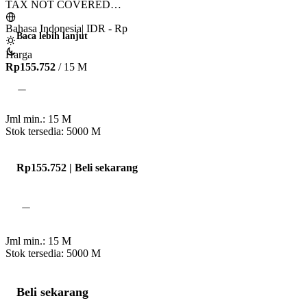
TAX NOT COVERED

AUCTION HOUSE = Come to Bazaar and list rare item 

Bahasa Indonesia
|
IDR - Rp
Baca lebih lanjut
Tax not Covered 
Harga
Rp155.752
/ 15 M
Jml min.:
15
M
Stok tersedia: 5000
M
Rp155.752 | Beli sekarang
Jml min.:
15
M
Stok tersedia: 5000
M
Beli sekarang