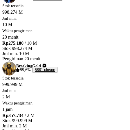
Stok tersedia
998.274 M
Jml min.
10 M
Waktu pengiriman
20 menit
Rp275.180
/ 10 M
Stok
998.274 M
Jml min.
10 M
Pengiriman
20 menit
BreakingGold
99,6%
5861 ulasan
Stok tersedia
999.999 M
Jml min.
2 M
Waktu pengiriman
1 jam
Rp357.734
/ 2 M
Stok
999.999 M
Jml min.
2 M