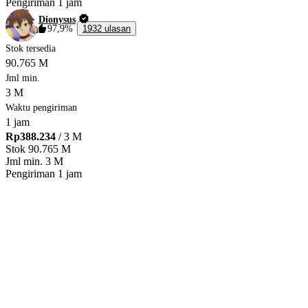
Pengiriman
1 jam
Dionysus
97,9%
1932 ulasan
Stok tersedia
90.765 M
Jml min.
3 M
Waktu pengiriman
1 jam
Rp388.234
/ 3 M
Stok
90.765 M
Jml min.
3 M
Pengiriman
1 jam