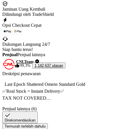
Jaminan Uang Kembali
Dilindungi oleh TradeShield
Opsi Checkout Cepat
Dukungan Langsung 24/7
Siap bantu terus!
Penjual
Penjual lainnya
CNLTeam
99,3%
1,142,637 ulasan
Deskripsi penawaran
  Last Epoch Shattered Omens Standard Gold

✅Real Stock = Instant Delivery✅

TAX NOT COVERED

AUCTION HOUSE = Come to Bazaar and list rare item 

Penjual lainnya (6)
Tax not Covered 
Direkomendasikan
Termurah terlebih dahulu