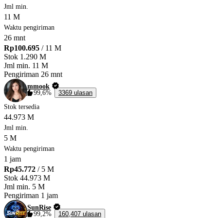
Jml min.
11 M
Waktu pengiriman
26 mnt
Rp100.695
/ 11 M
Stok
1.290 M
Jml min.
11 M
Pengiriman
26 mnt
mmook
99,6%
3369 ulasan
Stok tersedia
44.973 M
Jml min.
5 M
Waktu pengiriman
1 jam
Rp45.772
/ 5 M
Stok
44.973 M
Jml min.
5 M
Pengiriman
1 jam
SunRise
99,2%
160,407 ulasan