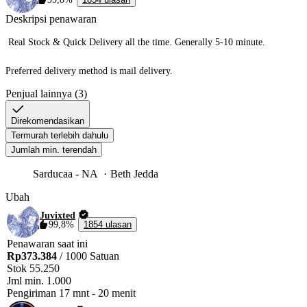
Deskripsi penawaran
 Real Stock & Quick Delivery all the time. Generally 5-10 minute.

Preferred delivery method is mail delivery. 
Penjual lainnya (3)
Direkomendasikan
Termurah terlebih dahulu
Jumlah min. terendah
Sarducaa - NA
Beth Jedda
Ubah
Juvixted
99,8%
1854 ulasan
Penawaran saat ini
Rp373.384
/ 1000 Satuan
Stok
55.250
Jml min.
1.000
Pengiriman
17 mnt
-
20 menit