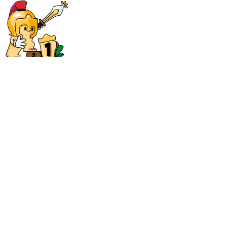
3. Pesanan siap
Ambil pesanan Anda dan langsung masuklah ke dalam game!
Komunitas Kami
4.9
Dari
1.717.034
pesanan terakhir
Sna***
From purchase to receipt of gold - less than 3 mins - highly
recommend!
Mer***
Fast, quick, and understandable, tysm!!! 4th time I think I bought
from here!!
Fon***