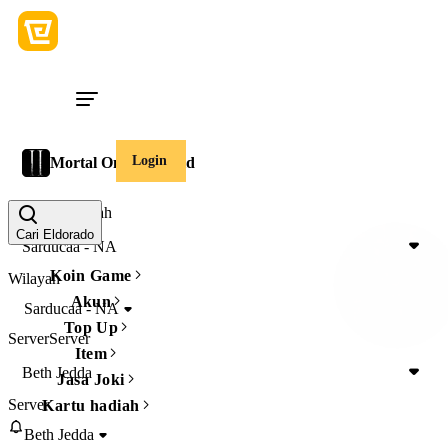
Login
Mortal Online 2 Gold
Wilayah
Wilayah
Cari Eldorado
Sarducaa - NA
Koin Game
Wilayah
Akun
Sarducaa - NA
Top Up
Server
Server
Item
Beth Jedda
Jasa Joki
Server
Kartu hadiah
Beth Jedda