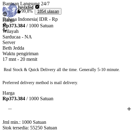
Bantuan Langsung 24/7
Juvixted
99,8%
1854 ulasan
Bahasa Indonesia
|
IDR - Rp
Harga
Rp373.384
/ 1000 Satuan
Wilayah
Sarducaa - NA
Server
Beth Jedda
Waktu pengiriman
17 mnt
-
20 menit
 Real Stock & Quick Delivery all the time. Generally 5-10 minute.

Preferred delivery method is mail delivery. 
Harga
Rp373.384
/ 1000 Satuan
Jml min.:
1000
Satuan
Stok tersedia: 55250
Satuan