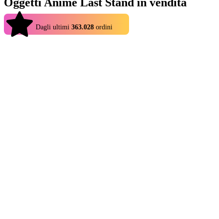
Oggetti Anime Last Stand in vendita
4.9
Dagli ultimi
363.028
ordini
Come in tutti i giochi tower defense, il gameplay consiste nell'avere
unità efficaci per respingere vari nemici. Tuttavia, puoi farlo solo
con un supporto adeguato. Con gli oggetti Anime Last Stand in
vendita, avrai risorse sufficienti per passare da una vittoria all'altra.
Forse vorresti avere materiali sufficienti per potenziare i tuoi
personaggi preferiti? O forse stai cercando un modo per aumentare
sia il livello che la forza di una particolare unità che sta rimanendo
un po' indietro? Puoi fare tutto questo e molto altro con l'aiuto di
Eldorado. Inoltre, con il gamepass di Anime Last Stand, puoi
guadagnare ricompense mentre giochi: non è un sogno? Basta salire
di livello e ottenere vari oggetti utili che ti garantiranno una serie di
vittorie.
Unità di Anime Last Stand in vendita