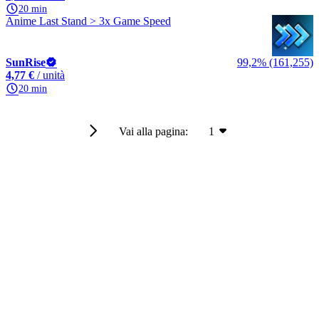
20 min
Anime Last Stand > 3x Game Speed
SunRise
99,2% (161,255)
4,77 €
/ unità
20 min
Vai alla pagina:
1