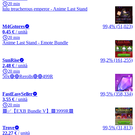
20 min
lulu treacherous emperor - Anime Last Stand
M4Gstores
99,4% (51,023)
0,45 €
/ unità
20 min
Anime Last Stand - Emote Bundle
SunRise
99,2% (161,255)
2,48 €
/ unità
20 min
50x🔴🔴Rerolls🔴🔴499R
FastEasySeller
99,5% (358,334)
3,55 €
/ unità
20 min
🟥✅【EXB Bundle V】🟥3999R🟥
Trove
99,5% (31,813)
22,27 €
/ unità