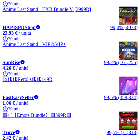
20 min
Anime Last Stand - EXB Bundle V [3999R]
HAPISPDShop
99,4% (4073)
23,93 €
/ unità
20 min
Anime Last Stand - VIP &VIP+
SunRise
99,2% (161,255)
4,26 €
/ unità
20 min
1x🔴🔴Rerolls🔴🔴149R
FastEasySeller
99,5% (358,334)
1,06 €
/ unità
20 min
🟥✅【Emote Bundle】🟥399R🟥
Trove
99,5% (31,813)
2,42 €
/ unità