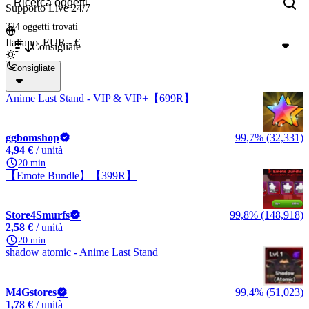
Supporto Live 24/7
324 oggetti
trovati
Italiano
|
EUR - €
Consigliate
Consigliate
Anime Last Stand - VIP & VIP+【699R】
ggbomshop
99,7% (32,331)
4,94 €
/ unità
20 min
【Emote Bundle】【399R】
Store4Smurfs
99,8% (148,918)
2,58 €
/ unità
20 min
shadow atomic - Anime Last Stand
M4Gstores
99,4% (51,023)
1,78 €
/ unità