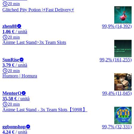
20 min
Glitched Pity Potion |⚡Fast Delivery⚡
zhen88
99,9% (14,392)
1,06 €
/ unità
20 min
Anime Last Stand>3x Team Slots
SunRise
99,2% (161,255)
3,79 €
/ unità
20 min
Humoro | Homura
MentorQ
99,4% (11,045)
35,58 €
/ unità
20 min
Anime Last Stand - 3x Team Slots【599R】
ggbomshop
99,7% (32,331)
4,24 €
/ unità