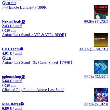
20 min
✅✅Emote Bundle✅✅399R
NexusDeals
99,6% (11,702)
2,43 €
/ unità
20 min
Anime Last Stand > VIP & VIP+ [699R]
CNLTeam
99,3% (1,150,791)
4,91 €
/ unità
1 h
Anime Last Stand - 3x Game Speed【799R】
ggbomshop
99,7% (32,331)
5,64 €
/ unità
20 min
Glitched Pity Potion - Anime Last Stand
M4Gstores
99,4% (51,023)
0,89 €
/ unità