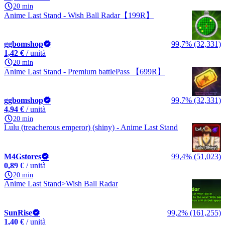
20 min
Anime Last Stand - Wish Ball Radar【199R】
ggbomshop
99,7% (32,331)
1,42 €
/ unità
20 min
Anime Last Stand - Premium battlePass 【699R】
ggbomshop
99,7% (32,331)
4,94 €
/ unità
20 min
Lulu (treacherous emperor) (shiny) - Anime Last Stand
M4Gstores
99,4% (51,023)
0,89 €
/ unità
20 min
Anime Last Stand>Wish Ball Radar
SunRise
99,2% (161,255)
1,40 €
/ unità