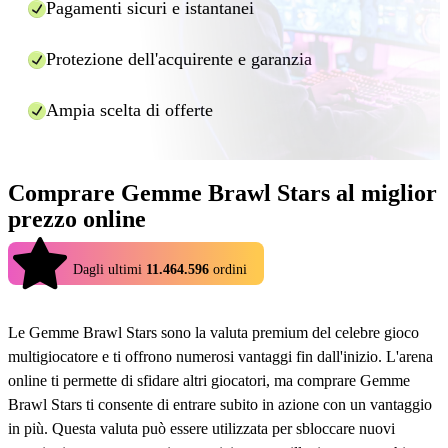
Pagamenti sicuri e istantanei
pochi minuti). Se il fornitore della ricarica dovesse
richiedere ulteriori informazioni, ve le chiederà
Protezione dell'acquirente e garanzia
direttamente nella finestra di chat, quindi non chiudetela
durante l'elaborazione dell'ordine.
Ampia scelta di offerte
E questo è tutto! Utilizzando Eldorado.gg potrete usufruire di
ricariche più economiche per molti giochi in modo rapido e sicuro.
Comprare Gemme Brawl Stars al miglior
prezzo online
4.9
Dagli ultimi
11.464.596
ordini
Le Gemme Brawl Stars sono la valuta premium del celebre gioco
multigiocatore e ti offrono numerosi vantaggi fin dall'inizio. L'arena
online ti permette di sfidare altri giocatori, ma comprare Gemme
Brawl Stars ti consente di entrare subito in azione con un vantaggio
in più. Questa valuta può essere utilizzata per sbloccare nuovi