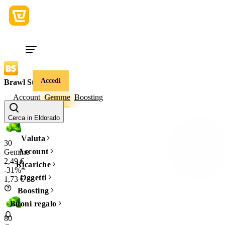
Accedi
Brawl Stars
Account
Gemme
Boosting
Quantità
Cerca in Eldorado
Valuta
30
Account
Gemme
2,49 €
Ricariche
-31%*
Oggetti
1,73 €
Boosting
Buoni regalo
80