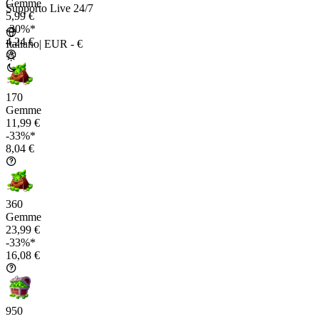
Gemme
Supporto Live 24/7
5,99 €
-30%*
4,24 €
Italiano
|
EUR - €
170
Gemme
11,99 €
-33%*
8,04 €
360
Gemme
23,99 €
-33%*
16,08 €
950