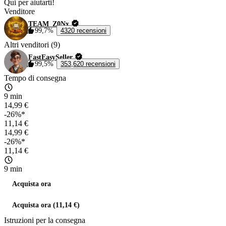
Qui per aiutarti!
Venditore
TEAM_Z0Nx
99,7%
4320 recensioni
Altri venditori (9)
FastEasySeller
99,5%
353,620 recensioni
Tempo di consegna
9 min
14,99 €
-26%*
11,14 €
14,99 €
-26%*
11,14 €
9 min
Acquista ora
Acquista ora (11,14 €)
Istruzioni per la consegna