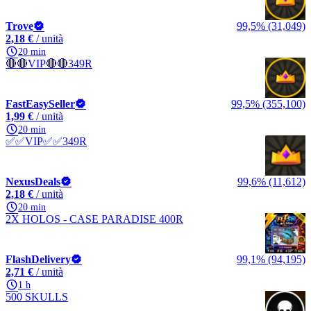
Trove
99,5% (31,049)
2,18 €
/ unità
20 min
🔴🔴VIP🔴🔴349R
FastEasySeller
99,5% (355,100)
1,99 €
/ unità
20 min
✅✅VIP✅✅349R
NexusDeals
99,6% (11,612)
2,18 €
/ unità
20 min
2X HOLOS - CASE PARADISE 400R
FlashDelivery
99,1% (94,195)
2,71 €
/ unità
1 h
500 SKULLS