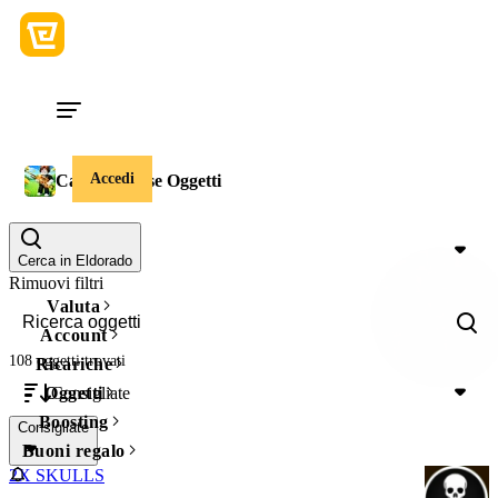
Accedi
Case Paradise Oggetti
Prezzo
Cerca in Eldorado
Rimuovi filtri
Valuta
Account
108 oggetti
trovati
Ricariche
Consigliate
Oggetti
Boosting
Consigliate
Buoni regalo
2X SKULLS