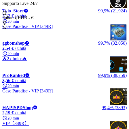
Supporto Live 24/7
Tyio_Store
99,9% (21,924)
3,12 €
/ unità
Italiano
|
EUR - €
20 min
Case Paradise - VIP [349R]
ggbomshop
99,7% (32,050)
2,54 €
/ unità
20 min
🔥2x holos🔥
ProRanked
99,9% (38,759)
3,56 €
/ unità
20 min
Case Paradise - VIP [349R]
HAPISPDShop
99,4% (3893)
2,19 €
/ unità
20 min
VIP【349R】