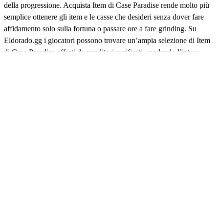
della progressione. Acquista Item di Case Paradise rende molto più
semplice ottenere gli item e le casse che desideri senza dover fare
affidamento solo sulla fortuna o passare ore a fare grinding. Su
Eldorado.gg i giocatori possono trovare un’ampia selezione di Item
di Case Paradise offerti da venditori verificati, rendendo l’intero
processo sicuro, veloce e conveniente. Che tu sia agli inizi o voglia
espandere la tua collezione, acquistare item di Case Paradise ti dà
accesso a tutto ciò di cui hai bisogno a prezzi competitivi.
Item di Case Paradise economici
Trovare Item di Case Paradise economici può migliorare
notevolmente la tua esperienza di gioco. Invece di aprire
innumerevoli casse sperando di ottenere un Titan Holo, puoi
acquistarlo direttamente e saltare completamente il sistema delle loot
box. Eldorado.gg ospita migliaia di offerte da diversi venditori,
mantenendo i prezzi bassi e permettendoti di acquistare Item di Case
Paradise economici senza dipendere dalla fortuna. Con consegna
immediata e garanzia gratuita, puoi concentrarti sul divertimento
sapendo che il tuo acquisto è protetto.