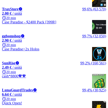
TraxStore
99,6% (63,570)
2,00 €
/ unità
20 min
Case Paradise - $2400 Pack [399R]
ggbomshop
99,7% (32,050)
2,90 €
/ unità
20 min
Case Paradise>2x Holos
SunRise
99,2% (160,561)
2,49 €
/ unità
20 min
cash*8800💖💖
LunaGuardTrades
99,4% (30,925)
6,64 €
/ unità
20 min
Quick Open!