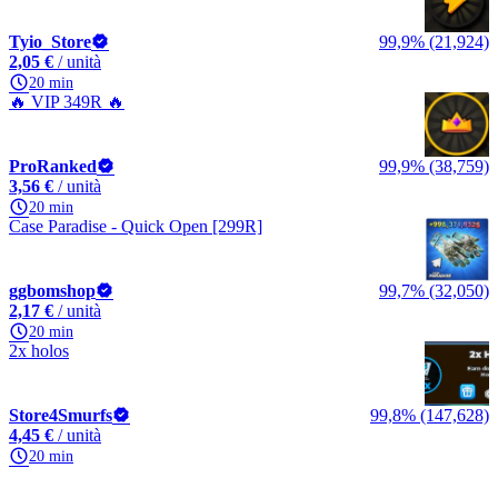
Tyio_Store
99,9% (21,924)
2,05 €
/ unità
20 min
🔥 VIP 349R 🔥
ProRanked
99,9% (38,759)
3,56 €
/ unità
20 min
Case Paradise - Quick Open [299R]
ggbomshop
99,7% (32,050)
2,17 €
/ unità
20 min
2x holos
Store4Smurfs
99,8% (147,628)
4,45 €
/ unità
20 min