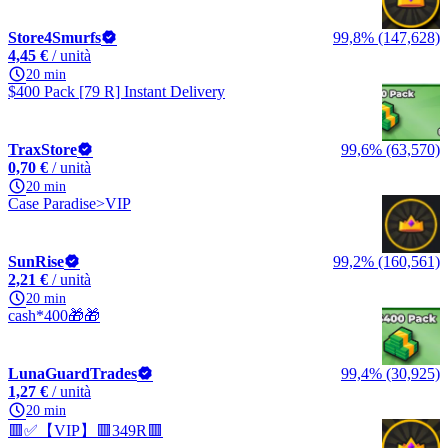
Store4Smurfs
99,8% (147,628)
4,45 €
/ unità
20 min
$400 Pack [79 R] Instant Delivery
TraxStore
99,6% (63,570)
0,70 €
/ unità
20 min
Case Paradise>VIP
SunRise
99,2% (160,561)
2,21 €
/ unità
20 min
cash*400🎁🎁
LunaGuardTrades
99,4% (30,925)
1,27 €
/ unità
20 min
🟥✅【VIP】🟥349R🟥