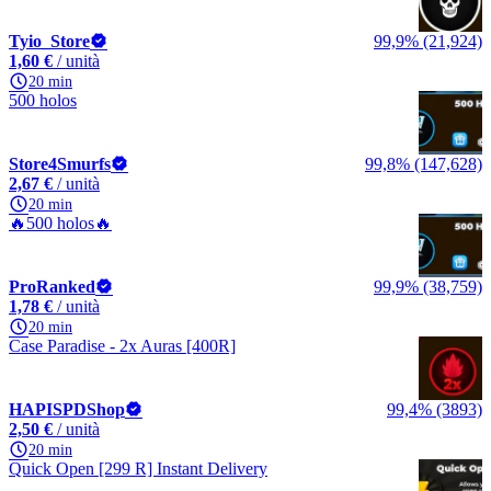
Tyio_Store
99,9% (21,924)
1,60 €
/ unità
20 min
500 holos
Store4Smurfs
99,8% (147,628)
2,67 €
/ unità
20 min
🔥500 holos🔥
ProRanked
99,9% (38,759)
1,78 €
/ unità
20 min
Case Paradise - 2x Auras [400R]
HAPISPDShop
99,4% (3893)
2,50 €
/ unità
20 min
Quick Open [299 R] Instant Delivery