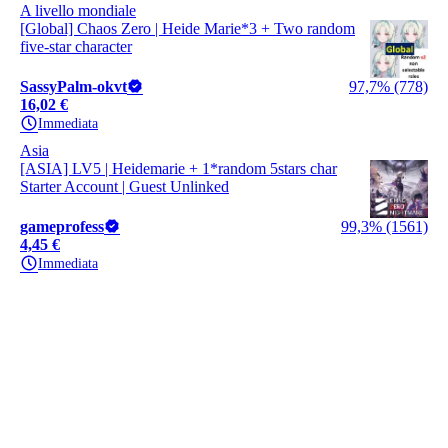
A livello mondiale
[Global] Chaos Zero | Heide Marie*3 + Two random
five-star character
SassyPalm-okvt
97,7% (778)
16,02 €
Immediata
Asia
[ASIA] LV5 | Heidemarie + 1*random 5stars char
Starter Account | Guest Unlinked
gameprofess
99,3% (1561)
4,45 €
Immediata