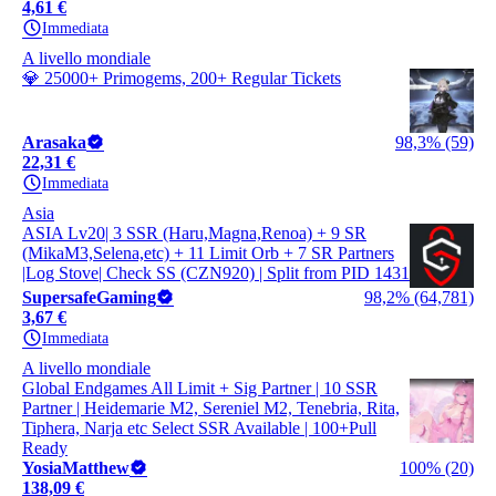
4,61 €
Immediata
A livello mondiale
💎 25000+ Primogems, 200+ Regular Tickets
Arasaka
98,3% (59)
22,31 €
Immediata
Asia
ASIA Lv20| 3 SSR (Haru,Magna,Renoa) + 9 SR
(MikaM3,Selena,etc) + 11 Limit Orb + 7 SR Partners
|Log Stove| Check SS (CZN920) | Split from PID 1431
SupersafeGaming
98,2% (64,781)
3,67 €
Immediata
A livello mondiale
Global Endgames All Limit + Sig Partner | 10 SSR
Partner | Heidemarie M2, Sereniel M2, Tenebria, Rita,
Tiphera, Narja etc Select SSR Available | 100+Pull
Ready
YosiaMatthew
100% (20)
138,09 €