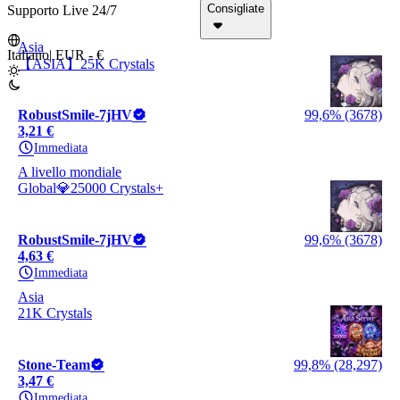
Consigliate
Supporto Live 24/7
Asia
Italiano
|
EUR - €
【ASIA】25K Crystals
RobustSmile-7jHV
99,6% (3678)
3,21 €
Immediata
A livello mondiale
Global💎25000 Crystals+
RobustSmile-7jHV
99,6% (3678)
4,63 €
Immediata
Asia
21K Crystals
Stone-Team
99,8% (28,297)
3,47 €
Immediata