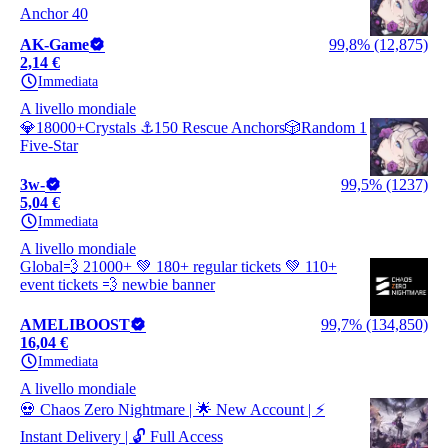
Anchor 40
AK-Game
99,8% (12,875)
2,14 €
Immediata
A livello mondiale
💎18000+Crystals ⚓150 Rescue Anchors🎲Random 1
Five-Star
3w-
99,5% (1237)
5,04 €
Immediata
A livello mondiale
Global💨 21000+ 💚 180+ regular tickets 💚 110+
event tickets 💨 newbie banner
AMELIBOOST
99,7% (134,850)
16,04 €
Immediata
A livello mondiale
💀 Chaos Zero Nightmare | 🌟 New Account | ⚡
Instant Delivery | 🔓 Full Access