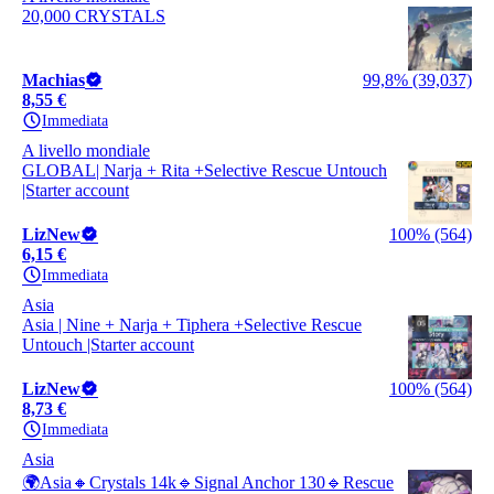
20,000 CRYSTALS
Machias
99,8% (39,037)
8,55 €
Immediata
A livello mondiale
GLOBAL| Narja + Rita +Selective Rescue Untouch
|Starter account
LizNew
100% (564)
6,15 €
Immediata
Asia
Asia | Nine + Narja + Tiphera +Selective Rescue
Untouch |Starter account
LizNew
100% (564)
8,73 €
Immediata
Asia
🌍Asia🔸Crystals 14k🔹Signal Anchor 130🔹Rescue