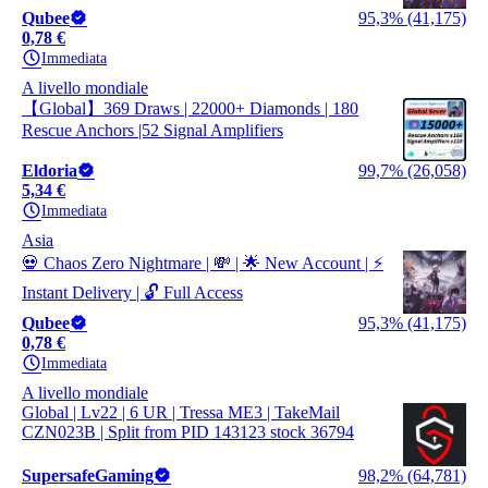
Qubee
95,3% (41,175)
0,78 €
Immediata
A livello mondiale
【Global】369 Draws | 22000+ Diamonds | 180
Rescue Anchors |52 Signal Amplifiers
Eldoria
99,7% (26,058)
5,34 €
Immediata
Asia
💀 Chaos Zero Nightmare | 💸 | 🌟 New Account | ⚡
Instant Delivery | 🔓 Full Access
Qubee
95,3% (41,175)
0,78 €
Immediata
A livello mondiale
Global | Lv22 | 6 UR | Tressa ME3 | TakeMail
CZN023B | Split from PID 143123 stock 36794
SupersafeGaming
98,2% (64,781)