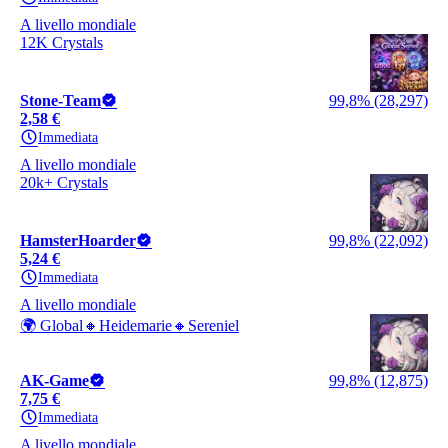
A livello mondiale
12K Crystals
Stone-Team
99,8% (28,297)
2,58 €
Immediata
A livello mondiale
20k+ Crystals
HamsterHoarder
99,8% (22,092)
5,24 €
Immediata
A livello mondiale
🌍 Global🔸Heidemarie🔸Sereniel
AK-Game
99,8% (12,875)
7,75 €
Immediata
A livello mondiale