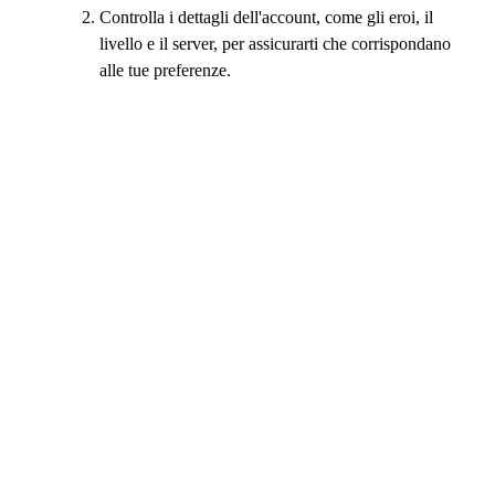
Controlla i dettagli dell'account, come gli eroi, il
livello e il server, per assicurarti che corrispondano
alle tue preferenze.
Clicca su “Acquista ora” e completa il pagamento
utilizzando il tuo metodo di pagamento preferito.
Una volta confermato il pagamento, si aprirà una
finestra di chat che ti metterà in contatto con il
venditore.
Segui le istruzioni del venditore per ricevere il tuo
account Chaos Zero Nightmare in modo sicuro.
Dopo la consegna, contrassegna il tuo ordine come
“Ricevuto”.
E questo è tutto! Il tuo nuovo account Chaos Zero Nightmare è
pronto per la battaglia: entra e goditi subito l'avventura.