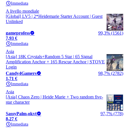
Immediata
A livello mondiale
[Global] LV5 | 2*Heidemarie Starter Account | Guest
Unlinked
gameprofess
99,3% (1561)
7,93 €
Immediata
Asia
[Asia] 18K Crystals+Random 5 Star | 65 Signal
Amplification Anchor + 165 Rescue Anchor | STOVE
Login
Candy4Gamers
98,7% (2782)
1,71 €
Immediata
Asia
[Asia] Chaos Zero | Heide Marie + Two random five-
star character
SassyPalm-okvt
97,7% (778)
8,27 €
Immediata