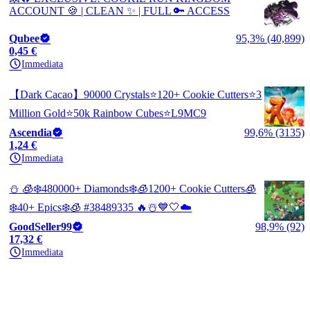
ACCOUNT 🍪 | CLEAN ✨ | FULL 🔑 ACCESS
Qubee
95,3% (40,899)
0,45 €
Immediata
【Dark Cacao】90000 Crystals⭐120+ Cookie Cutters⭐3
Million Gold⭐50k Rainbow Cubes⭐L9MC9
Ascendia
99,6% (3135)
1,24 €
Immediata
⛄ 🧊❄️480000+ Diamonds❄️🧊1200+ Cookie Cutters🧊
❄️40+ Epics❄️🧊 #38489335 🔥☃️💙🤍☁️
GoodSeller99
98,9% (92)
17,32 €
Immediata