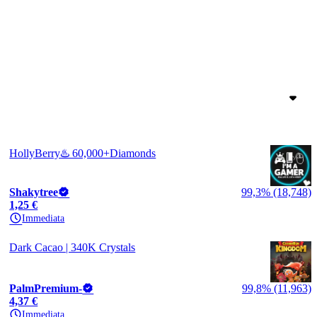
HollyBerry♨️ 60,000+Diamonds
Shakytree
99,3% (18,748)
1,25 €
Immediata
Dark Cacao | 340K Crystals
PalmPremium-
99,8% (11,963)
4,37 €
Immediata