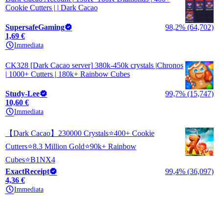
Cookie Cutters | | Dark Cacao
SupersafeGaming
98,2% (64,702)
1,69 €
Immediata
CK328 [Dark Cacao server] 380k-450k crystals |Chronos
| 1000+ Cutters | 180k+ Rainbow Cubes
Study-Lee
99,7% (15,747)
10,60 €
Immediata
【Dark Cacao】230000 Crystals⭐400+ Cookie
Cutters⭐8.3 Million Gold⭐90k+ Rainbow
Cubes⭐B1NX4
ExactReceipt
99,4% (36,097)
4,36 €
Immediata