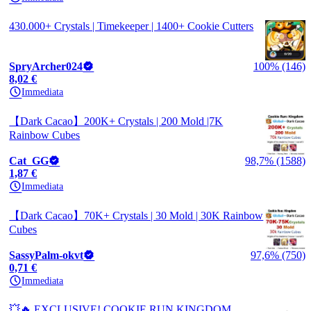
430.000+ Crystals | Timekeeper | 1400+ Cookie Cutters
SpryArcher024
100% (146)
8,02 €
Immediata
【Dark Cacao】200K+ Crystals | 200 Mold |7K
Rainbow Cubes
Cat_GG
98,7% (1588)
1,87 €
Immediata
【Dark Cacao】70K+ Crystals | 30 Mold | 30K Rainbow
Cubes
SassyPalm-okvt
97,6% (750)
0,71 €
Immediata
💥🔥 EXCLUSIVE! COOKIE RUN KINGDOM