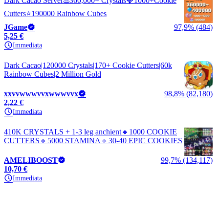
Dark Cacao Server♨️360,000+ Crystals💎1000+Cookie
Cutters⭐190000 Rainbow Cubes
JGame
97,9% (484)
5,25 €
Immediata
Dark Cacao|120000 Crystals|170+ Cookie Cutters|60k
Rainbow Cubes|2 Million Gold
xxvvwwwvvxwwwvvx
98,8% (82,180)
2,22 €
Immediata
410K CRYSTALS + 1-3 leg anchient🔸1000 COOKIE
CUTTERS🔸5000 STAMINA🔸30-40 EPIC COOKIES
AMELIBOOST
99,7% (134,117)
10,70 €
Immediata