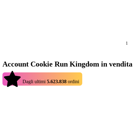
1
Account Cookie Run Kingdom in vendita
4.9
Dagli ultimi
5.623.838
ordini
Immagina un epico gioco di ruolo... ma con i biscotti! Gli account Co
forno. Puoi collezionarli per la tua squadra o semplicemente conservarli
limitata, il modo più sicuro per ottenerlo è acquistare account Cooki
ottenere qualcosa di buono e non dovrai lamentarti della tempistica dei
ciò ti consentirà di bypassare l'inizio noioso e ti aiuterà a raggiungere