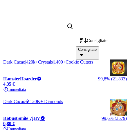
Consigliate
Consigliate
Dark Cacao|420k+Crystals|1400+Cookie Cutters
HamsterHoarder
99,8% (21,833)
4,35 €
Immediata
Dark Cacao💎120K+ Diamonds
RobustSmile-7jHV
99,6% (3579)
0,80 €
Immediata