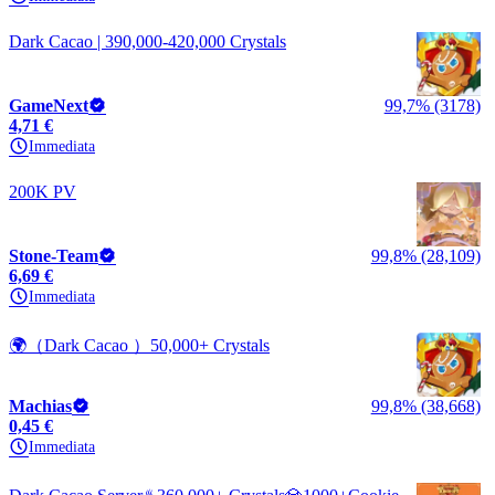
Dark Cacao | 390,000-420,000 Crystals
GameNext
99,7% (3178)
4,71 €
Immediata
200K PV
Stone-Team
99,8% (28,109)
6,69 €
Immediata
🌍（Dark Cacao ）50,000+ Crystals
Machias
99,8% (38,668)
0,45 €
Immediata