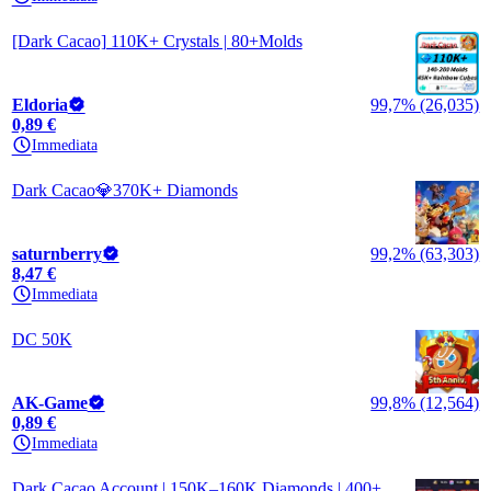
[Dark Cacao] 110K+ Crystals | 80+Molds
Eldoria
99,7% (26,035)
0,89 €
Immediata
Dark Cacao💎370K+ Diamonds
saturnberry
99,2% (63,303)
8,47 €
Immediata
DC 50K
AK-Game
99,8% (12,564)
0,89 €
Immediata
Dark Cacao Account | 150K–160K Diamonds | 400+