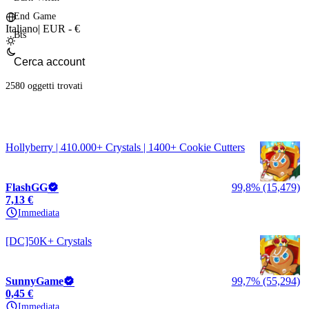
End Game
Italiano
|
EUR - €
Bts
2580 oggetti
trovati
Hollyberry | 410.000+ Crystals | 1400+ Cookie Cutters
FlashGG
99,8% (15,479)
7,13 €
Immediata
[DC]50K+ Crystals
SunnyGame
99,7% (55,294)
0,45 €
Immediata