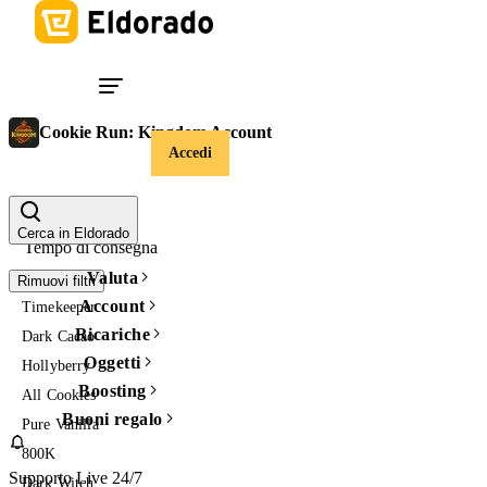
Cookie Run: Kingdom Account
Accedi
Prezzo
Cerca in Eldorado
Tempo di consegna
Valuta
Rimuovi filtri
Account
Timekeeper
Ricariche
Dark Cacao
Oggetti
Hollyberry
Boosting
All Cookies
Buoni regalo
Pure Vanilla
800K
Supporto Live 24/7
Dark Witch