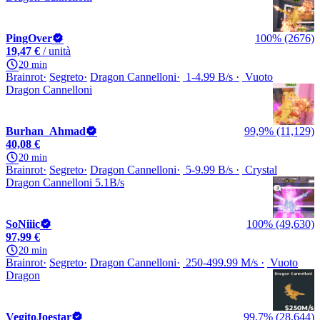
PingOver
100% (2676)
19,47 €
/ unità
20 min
Brainrot
Segreto
Dragon Cannelloni
1-4.99 B/s
Vuoto
Dragon Cannelloni
Burhan_Ahmad
99,9% (11,129)
40,08 €
20 min
Brainrot
Segreto
Dragon Cannelloni
5-9.99 B/s
Crystal
Dragon Cannelloni 5.1B/s
SoNiiic
100% (49,630)
97,99 €
20 min
Brainrot
Segreto
Dragon Cannelloni
250-499.99 M/s
Vuoto
Dragon
VegitoJoestar
99,7% (28,644)