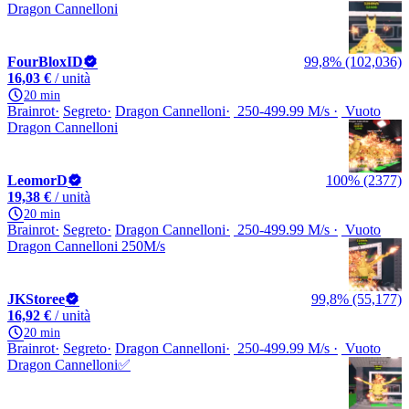
Dragon Cannelloni
FourBloxID
99,8% (102,036)
16,03 €
/ unità
20 min
Brainrot
Segreto
Dragon Cannelloni
250-499.99 M/s
Vuoto
Dragon Cannelloni
LeomorD
100% (2377)
19,38 €
/ unità
20 min
Brainrot
Segreto
Dragon Cannelloni
250-499.99 M/s
Vuoto
Dragon Cannelloni 250M/s
JKStoree
99,8% (55,177)
16,92 €
/ unità
20 min
Brainrot
Segreto
Dragon Cannelloni
250-499.99 M/s
Vuoto
Dragon Cannelloni✅