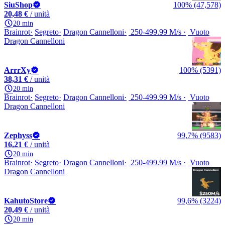
SiuShop
100% (47,578)
20,48 €
/ unità
20 min
Brainrot
Segreto
Dragon Cannelloni
250-499.99 M/s
Vuoto
Dragon Cannelloni
ArrrXy
100% (5391)
38,31 €
/ unità
20 min
Brainrot
Segreto
Dragon Cannelloni
250-499.99 M/s
Vuoto
Dragon Cannelloni
Zephyss
99,7% (9583)
16,21 €
/ unità
20 min
Brainrot
Segreto
Dragon Cannelloni
250-499.99 M/s
Vuoto
Dragon Cannelloni
KahutoStore
99,6% (3224)
20,49 €
/ unità
20 min