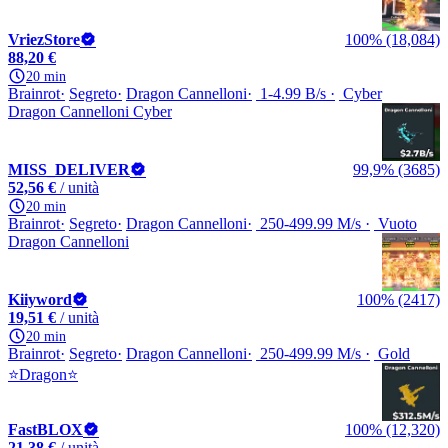
VriezStore
100% (18,084)
88,20 €
20 min
Brainrot
Segreto
Dragon Cannelloni
1-4.99 B/s
Cyber
Dragon Cannelloni Cyber
MISS_DELIVER
99,9% (3685)
52,56 €
/ unità
20 min
Brainrot
Segreto
Dragon Cannelloni
250-499.99 M/s
Vuoto
Dragon Cannelloni
Kiiyword
100% (2417)
19,51 €
/ unità
20 min
Brainrot
Segreto
Dragon Cannelloni
250-499.99 M/s
Gold
⭐Dragon⭐
FastBLOX
100% (12,320)
21,38 €
/ unità