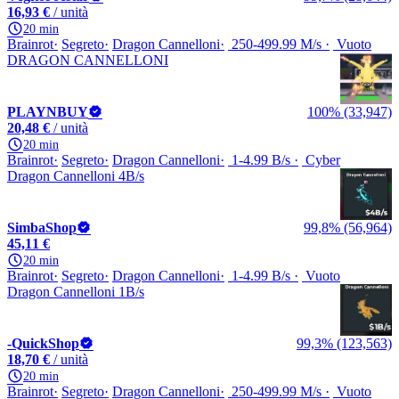
16,93 €
/ unità
20 min
Brainrot
Segreto
Dragon Cannelloni
250-499.99 M/s
Vuoto
DRAGON CANNELLONI
PLAYNBUY
100% (33,947)
20,48 €
/ unità
20 min
Brainrot
Segreto
Dragon Cannelloni
1-4.99 B/s
Cyber
Dragon Cannelloni 4B/s
SimbaShop
99,8% (56,964)
45,11 €
20 min
Brainrot
Segreto
Dragon Cannelloni
1-4.99 B/s
Vuoto
Dragon Cannelloni 1B/s
-QuickShop
99,3% (123,563)
18,70 €
/ unità
20 min
Brainrot
Segreto
Dragon Cannelloni
250-499.99 M/s
Vuoto