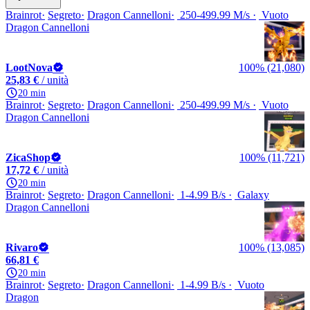
Brainrot
Segreto
Dragon Cannelloni
250-499.99 M/s
Vuoto
Dragon Cannelloni
LootNova
100% (21,080)
25,83 €
/ unità
20 min
Brainrot
Segreto
Dragon Cannelloni
250-499.99 M/s
Vuoto
Dragon Cannelloni
ZicaShop
100% (11,721)
17,72 €
/ unità
20 min
Brainrot
Segreto
Dragon Cannelloni
1-4.99 B/s
Galaxy
Dragon Cannelloni
Rivaro
100% (13,085)
66,81 €
20 min
Brainrot
Segreto
Dragon Cannelloni
1-4.99 B/s
Vuoto
Dragon