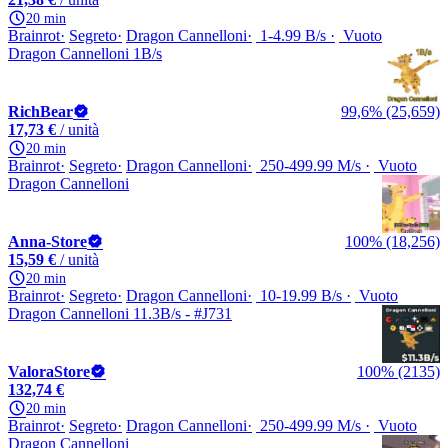
20 min
Brainrot
Segreto
Dragon Cannelloni
1-4.99 B/s
Vuoto
Dragon Cannelloni 1B/s
RichBear
99,6% (25,659)
17,73 €
/ unità
20 min
Brainrot
Segreto
Dragon Cannelloni
250-499.99 M/s
Vuoto
Dragon Cannelloni
Anna-Store
100% (18,256)
15,59 €
/ unità
20 min
Brainrot
Segreto
Dragon Cannelloni
10-19.99 B/s
Vuoto
Dragon Cannelloni 11.3B/s - #J731
ValoraStore
100% (2135)
132,74 €
20 min
Brainrot
Segreto
Dragon Cannelloni
250-499.99 M/s
Vuoto
Dragon Cannelloni