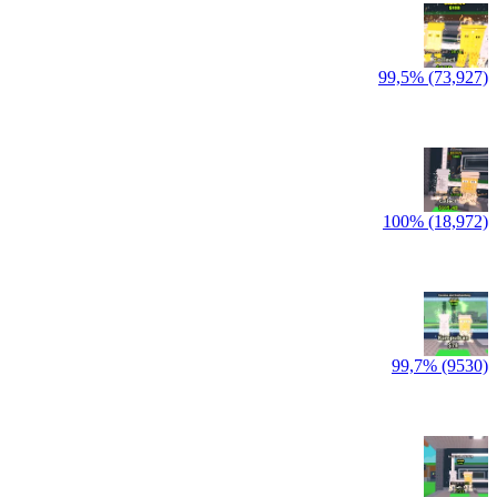
99,5% (73,927)
100% (18,972)
99,7% (9530)