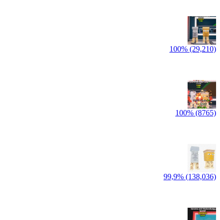
100% (29,210)
100% (8765)
99,9% (138,036)