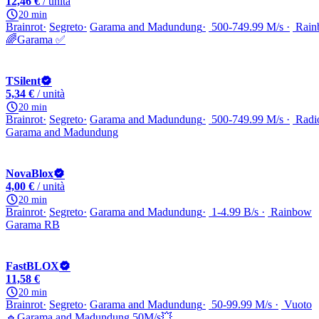
12,46 €
/ unità
20 min
Brainrot
Segreto
Garama and Madundung
500-749.99 M/s
Rain
🌈Garama ✅
TSilent
5,34 €
/ unità
20 min
Brainrot
Segreto
Garama and Madundung
500-749.99 M/s
Radio
Garama and Madundung
NovaBlox
4,00 €
/ unità
20 min
Brainrot
Segreto
Garama and Madundung
1-4.99 B/s
Rainbow
Garama RB
FastBLOX
11,58 €
20 min
Brainrot
Segreto
Garama and Madundung
50-99.99 M/s
Vuoto
🔹Garama and Madundung 50M/s💥