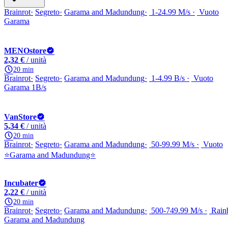
Brainrot
Segreto
Garama and Madundung
1-24.99 M/s
Vuoto
Garama
MENOstore
2,32 €
/ unità
20 min
Brainrot
Segreto
Garama and Madundung
1-4.99 B/s
Vuoto
Garama 1B/s
VanStore
5,34 €
/ unità
20 min
Brainrot
Segreto
Garama and Madundung
50-99.99 M/s
Vuoto
⭐Garama and Madundung⭐
Incubater
2,22 €
/ unità
20 min
Brainrot
Segreto
Garama and Madundung
500-749.99 M/s
Rain
Garama and Madundung