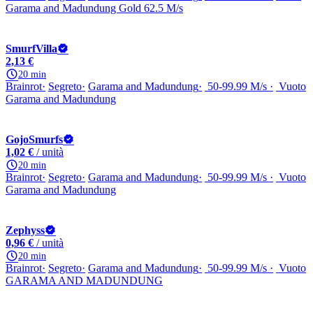
Garama and Madundung Gold 62.5 M/s
SmurfVilla
2,13 €
20 min
Brainrot
Segreto
Garama and Madundung
50-99.99 M/s
Vuoto
Garama and Madundung
GojoSmurfs
1,02 €
/ unità
20 min
Brainrot
Segreto
Garama and Madundung
50-99.99 M/s
Vuoto
Garama and Madundung
Zephyss
0,96 €
/ unità
20 min
Brainrot
Segreto
Garama and Madundung
50-99.99 M/s
Vuoto
GARAMA AND MADUNDUNG