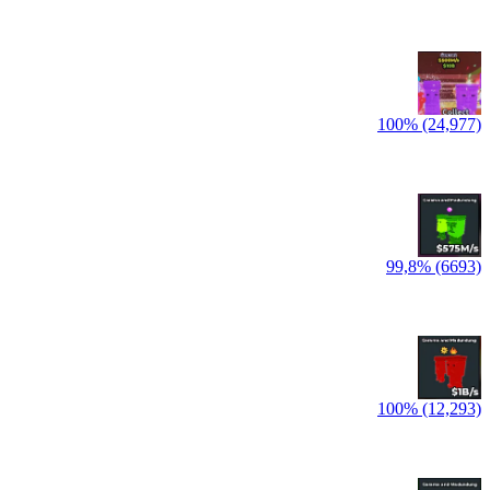
100% (24,977)
99,8% (6693)
100% (12,293)