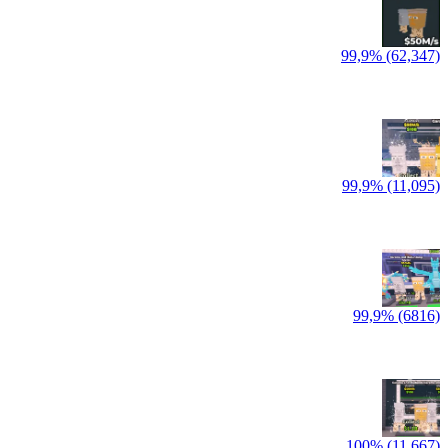
99,9% (62,347)
99,9% (11,095)
99,9% (6816)
100% (11,667)