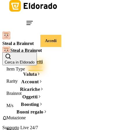
Accedi
Steal a Brainrot
Steal a Brainrot
Account
Oggetti
Cerca in Eldorado
Item Type
Valuta
Rarity
Account
Ricariche
Brainrot
Oggetti
Boosting
M/s
Buoni regalo
Mutazione
Supporto Live 24/7
Prezzo