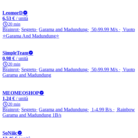
LeomorD
6,53 €
/ unità
20 min
Brainrot
Segreto
Garama and Madundung
50-99.99 M/s
Vuoto
⭐Garama And Madundung⭐
SimpleTeam
0,98 €
/ unità
20 min
Brainrot
Segreto
Garama and Madundung
50-99.99 M/s
Vuoto
Garama and Madundung
MEOMEOSHOP
1,24 €
/ unità
20 min
Brainrot
Segreto
Garama and Madundung
1-4.99 B/s
Rainbow
Garama and Madundung 1B/s
SoNiiic