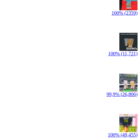
100% (2359)
100% (11,721)
99,9% (26,806)
100% (49,455)