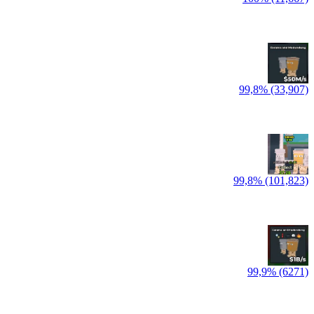
99,8% (33,907)
99,8% (101,823)
99,9% (6271)