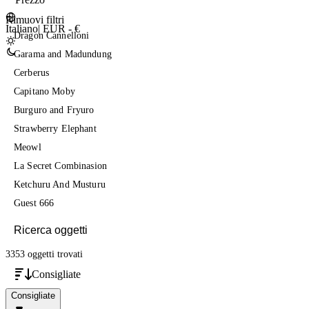
Rimuovi filtri
Italiano
|
EUR - €
Dragon Cannelloni
Garama and Madundung
Cerberus
Capitano Moby
Burguro and Fryuro
Strawberry Elephant
Meowl
La Secret Combinasion
Ketchuru And Musturu
Guest 666
3353 oggetti
trovati
Consigliate
Consigliate