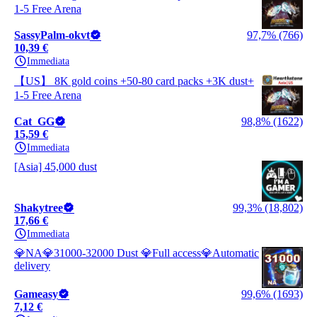
1-5 Free Arena
SassyPalm-okvt
97,7% (766)
10,39 €
Immediata
【US】 8K gold coins +50-80 card packs +3K dust+
1-5 Free Arena
Cat_GG
98,8% (1622)
15,59 €
Immediata
[Asia] 45,000 dust
Shakytree
99,3% (18,802)
17,66 €
Immediata
💎NA💎31000-32000 Dust 💎Full access💎Automatic
delivery
Gameasy
99,6% (1693)
7,12 €