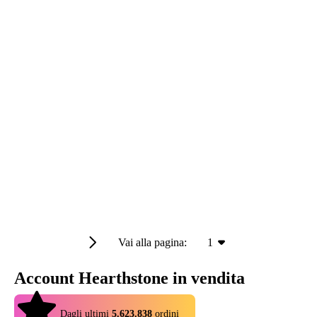
Vai alla pagina:
1
Account Hearthstone in vendita
4.9
Dagli ultimi
5.623.838
ordini