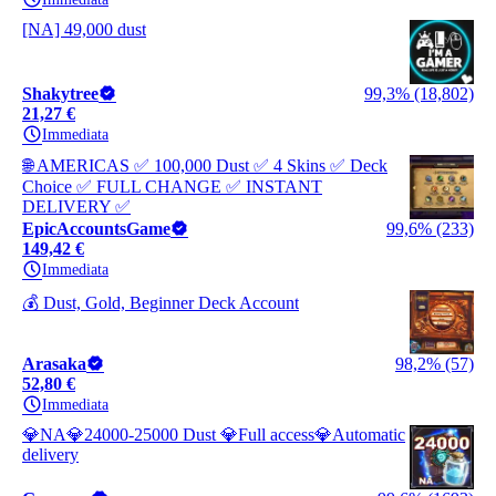
[NA] 49,000 dust
Shakytree
99,3% (18,802)
21,27 €
Immediata
🌐 AMERICAS ✅ 100,000 Dust ✅ 4 Skins ✅ Deck
Choice ✅ FULL CHANGE ✅ INSTANT
DELIVERY ✅
EpicAccountsGame
99,6% (233)
149,42 €
Immediata
💰 Dust, Gold, Beginner Deck Account
Arasaka
98,2% (57)
52,80 €
Immediata
💎NA💎24000-25000 Dust 💎Full access💎Automatic
delivery