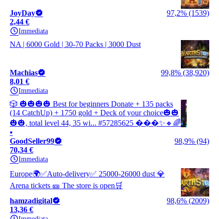
JoyDay
97,2% (1539)
2,44 €
Immediata
NA | 6000 Gold | 30-70 Packs | 3000 Dust
Machias
99,8% (38,920)
8,01 €
Immediata
🎲 🎃🎃🎃🎃 Best for beginners Donate + 135 packs
(14 CatchUp) + 1750 gold + Deck of your choice🎃🎃
🎃🎃, total level 44, 35 wi... #57285625 ���️✨🔸🌈
▪️
GoodSeller99
98,9% (94)
70,34 €
Immediata
Europe🌍✅Auto-delivery✅ 25000-26000 dust 💎
Arena tickets 🎫 The store is open🛒
hamzadigital
98,6% (2009)
13,36 €
Immediata