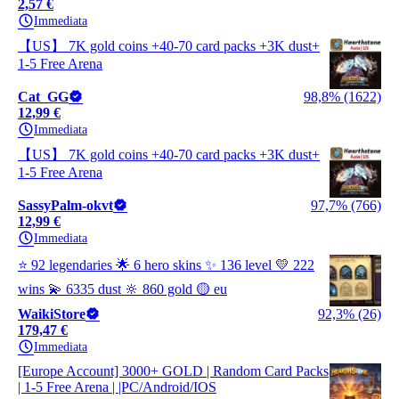
2,57 €
Immediata
【US】 7K gold coins +40-70 card packs +3K dust+
1-5 Free Arena
Cat_GG
98,8% (1622)
12,99 €
Immediata
【US】 7K gold coins +40-70 card packs +3K dust+
1-5 Free Arena
SassyPalm-okvt
97,7% (766)
12,99 €
Immediata
⭐ 92 legendaries 🌟 6 hero skins ✨ 136 level 💛 222
wins 💫 6335 dust 🔆 860 gold 🟡 eu
WaikiStore
92,3% (26)
179,47 €
Immediata
[Europe Account] 3000+ GOLD | Random Card Packs
| 1-5 Free Arena | |PC/Android/IOS