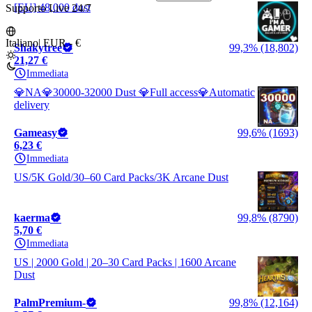
[EU] 48,000 dust
Supporto Live 24/7
Italiano
|
EUR - €
Shakytree
99,3% (18,802)
21,27 €
Immediata
💎NA💎30000-32000 Dust 💎Full access💎Automatic
delivery
Gameasy
99,6% (1693)
6,23 €
Immediata
US/5K Gold/30–60 Card Packs/3K Arcane Dust
kaerma
99,8% (8790)
5,70 €
Immediata
US | 2000 Gold | 20–30 Card Packs | 1600 Arcane
Dust
PalmPremium-
99,8% (12,164)