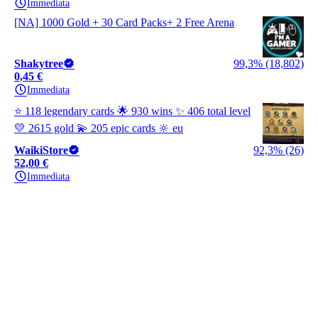
Immediata
[NA] 1000 Gold + 30 Card Packs+ 2 Free Arena
Shakytree
99,3% (18,802)
0,45 €
Immediata
⭐ 118 legendary cards 🌟 930 wins ✨ 406 total level
💛 2615 gold 💫 205 epic cards 🔆 eu
WaikiStore
92,3% (26)
52,00 €
Immediata