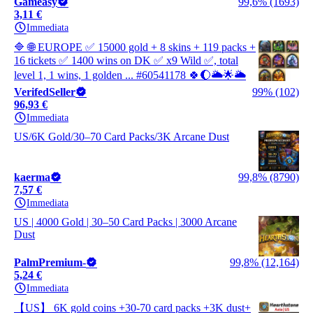
Gameasy
99,6% (1693)
3,11 €
Immediata
🔷 🌐 EUROPE ✅ 15000 gold + 8 skins + 119 packs +
16 tickets ✅ 1400 wins on DK ✅ x9 Wild ✅, total
level 1, 1 wins, 1 golden ... #60541178 🍀🌔🌥️🌟🌥️
VerifedSeller
99% (102)
96,93 €
Immediata
US/6K Gold/30–70 Card Packs/3K Arcane Dust
kaerma
99,8% (8790)
7,57 €
Immediata
US | 4000 Gold | 30–50 Card Packs | 3000 Arcane
Dust
PalmPremium-
99,8% (12,164)
5,24 €
Immediata
【US】 6K gold coins +30-70 card packs +3K dust+