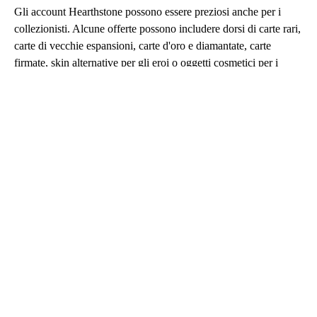
Gli account Hearthstone possono essere preziosi anche per i
collezionisti. Alcune offerte possono includere dorsi di carte rari,
carte di vecchie espansioni, carte d'oro e diamantate, carte
firmate, skin alternative per gli eroi o oggetti cosmetici per i
Campi di battaglia. Altre possono concentrarsi maggiormente sul
valore pratico, come mazzi pronti per il formato Standard, carte
Wild, un elevato saldo di Polvere, il possesso di mini-set o una
forte progressione in Arena e nei Campi di battaglia. Con molti
venditori in competizione su Eldorado.gg, è facile confrontare i
prezzi e scegliere l'account che si adatta al tuo stile di gioco.
Account Hearthstone economici
Gli account Hearthstone economici sono una buona scelta per i
giocatori che vogliono progredire meglio senza acquistare un
profilo completamente pieno. Questi account possono includere
carte utili, mazzi iniziali, alcune carte Leggendarie, Oro, buste o
abbastanza Polvere per creare potenziamenti importanti. Sono
particolarmente utili per i giocatori che tornano a giocare e