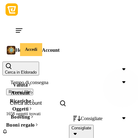
Accedi
Hearthstone Account
Prezzo
Cerca in Eldorado
Tempo di consegna
Valuta
Rimuovi filtri
Account
Ricariche
Oggetti
1658 oggetti
trovati
Boosting
Consigliate
Buoni regalo
Consigliate