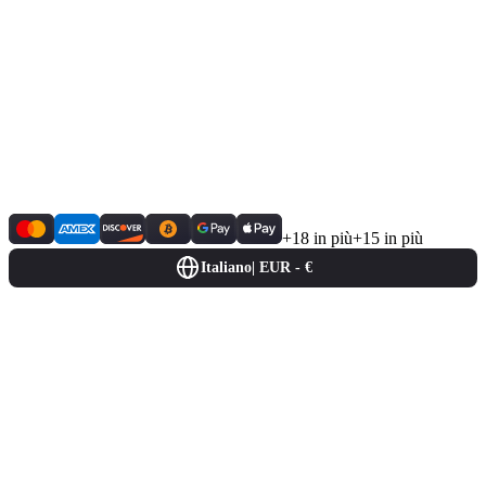
+18 in più
+15 in più
Italiano
|
EUR - €
Entra subito nella nostra community e
porta la tua esperienza di gioco al livello
successivo!