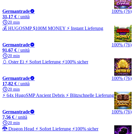
Germantrade
100% (76)
31,17 €
/ unità
20 min
💰 HUGOSMP $100M MONEY ⚡ Instant Lieferung
Germantrade
100% (76)
91,67 €
/ unità
20 min
🥚 Oster Ei ⚡ Sofort Lieferung ⚡100% sicher
Germantrade
100% (76)
17,82 €
/ unità
20 min
⚡ 64x HugoSMP Ancient Debris ⚡ Blitzschnelle Lieferung
Germantrade
100% (76)
7,56 €
/ unità
20 min
🐉 Dragon Head ⚡ Sofort Lieferung ⚡100% sicher