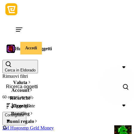
Accedi
HugoSMP Oggetti
Prezzo
Cerca in Eldorado
Rimuovi filtri
Valuta
Account
60 oggetti
trovati
Ricariche
Consigliate
Oggetti
Boosting
Consigliate
Buoni regalo
5M Hugosmp Geld Money