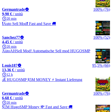
Germantrade
100% (76)
9,90 €
/ unità
20 min
❗Auto Sell Mod❗ Fast and Save 🚚
Sanchez77
100% (52)
4,45 €
/ unità
20 min
AutoAHSell Mod! Automatische Sell mod HUGOSMP
Louis187
95,5% (66)
13,36 €
/ unità
12 h
💰 HUGOSMP $5M MONEY ⚡ Instant Lieferung
Germantrade
100% (76)
6,68 €
/ unità
20 min
$1M HugoSMP Money 💸 Fast and Save 🚚