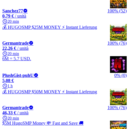
Sanchez77
100% (52)
0,79 €
/ unità
20 min
💰 HUGOSMP $25M MONEY ⚡ Instant Lieferung
Germantrade
100% (76)
22,26 €
/ unità
20 min
6M = 5.7 USD.
PlushGist-puhU
0% (0)
5,08 €
1 h
💰 HUGOSMP $50M MONEY ⚡ Instant Lieferung
Germantrade
100% (76)
46,33 €
/ unità
20 min
$5M HugoSMP Money 💸 Fast and Save 🚚