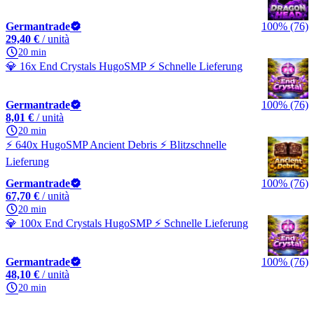
Germantrade
100% (76)
29,40 €
/ unità
20 min
💎 16x End Crystals HugoSMP ⚡ Schnelle Lieferung
Germantrade
100% (76)
8,01 €
/ unità
20 min
⚡ 640x HugoSMP Ancient Debris ⚡ Blitzschnelle
Lieferung
Germantrade
100% (76)
67,70 €
/ unità
20 min
💎 100x End Crystals HugoSMP ⚡ Schnelle Lieferung
Germantrade
100% (76)
48,10 €
/ unità
20 min