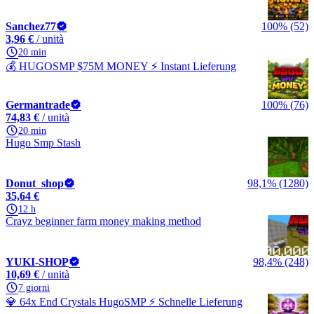
Sanchez77
100% (52)
3,96 €
/ unità
20 min
💰 HUGOSMP $75M MONEY ⚡ Instant Lieferung
Germantrade
100% (76)
74,83 €
/ unità
20 min
Hugo Smp Stash
Donut_shop
98,1% (1280)
35,64 €
12 h
Crayz beginner farm money making method
YUKI-SHOP
98,4% (248)
10,69 €
/ unità
7 giorni
💎 64x End Crystals HugoSMP ⚡ Schnelle Lieferung