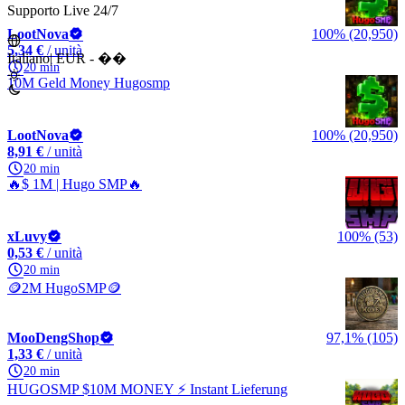
Supporto Live 24/7
LootNova
100% (20,950)
5,34 €
/ unità
Italiano
|
EUR - ��
20 min
10M Geld Money Hugosmp
LootNova
100% (20,950)
8,91 €
/ unità
20 min
🔥$ 1M | Hugo SMP🔥
xLuvy
100% (53)
0,53 €
/ unità
20 min
🪙2M HugoSMP🪙
MooDengShop
97,1% (105)
1,33 €
/ unità
20 min
HUGOSMP $10M MONEY ⚡ Instant Lieferung