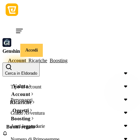
Accedi
Genshin Impact
Account
Ricariche
Boosting
Regione
Cerca in Eldorado
Valuta
Tipo di account
Account
Personaggi
Ricariche
Oggetti
Grado Avventura
Boosting
Armi leggendarie
Buoni regalo
Numero di Primogemme