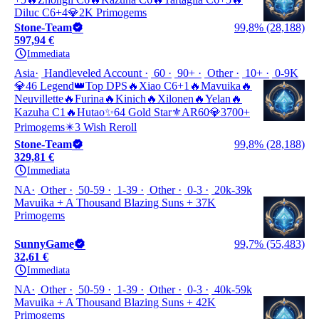
Diluc C6+4💎2K Primogems
Stone-Team
99,8% (28,188)
597,94 €
Immediata
Asia
Handleveled Account
60
90+
Other
10+
0-9K
💎46 Legend👑Top DPS🔥Xiao C6+1🔥Mavuika🔥
Neuvillette🔥Furina🔥Kinich🔥Xilonen🔥Yelan🔥
Kazuha C1🔥Hutao✨64 Gold Star⚜️AR60💎3700+
Primogems✴️3 Wish Reroll
Stone-Team
99,8% (28,188)
329,81 €
Immediata
NA
Other
50-59
1-39
Other
0-3
20k-39k
Mavuika + A Thousand Blazing Suns + 37K
Primogems
SunnyGame
99,7% (55,483)
32,61 €
Immediata
NA
Other
50-59
1-39
Other
0-3
40k-59k
Mavuika + A Thousand Blazing Suns + 42K
Primogems