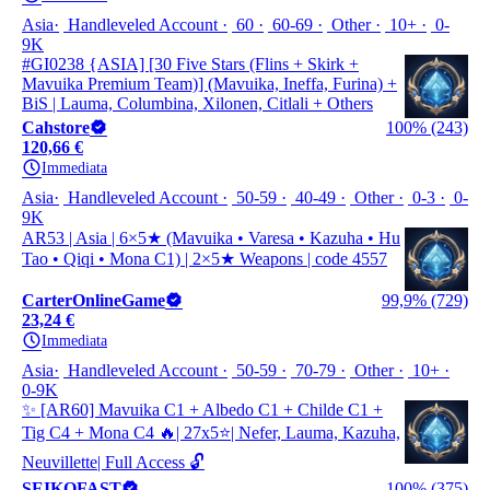
Asia
Handleveled Account
60
60-69
Other
10+
0-
9K
#GI0238 {ASIA] [30 Five Stars (Flins + Skirk +
Mavuika Premium Team)] (Mavuika, Ineffa, Furina) +
BiS | Lauma, Columbina, Xilonen, Citlali + Others
Cahstore
100% (243)
120,66 €
Immediata
Asia
Handleveled Account
50-59
40-49
Other
0-3
0-
9K
AR53 | Asia | 6×5★ (Mavuika • Varesa • Kazuha • Hu
Tao • Qiqi • Mona C1) | 2×5★ Weapons | code 4557
CarterOnlineGame
99,9% (729)
23,24 €
Immediata
Asia
Handleveled Account
50-59
70-79
Other
10+
0-9K
✨ [AR60] Mavuika C1 + Albedo C1 + Childe C1 +
Tig C4 + Mona C4 🔥| 27x5⭐| Nefer, Lauma, Kazuha,
Neuvillette| Full Access 🔓
SEIKOFAST
100% (375)