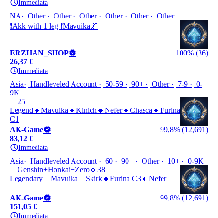
Immediata
NA
Other
Other
Other
Other
Other
Other
❗Akk with 1 leg ❗Mavuika🌌
ERZHAN_SHOP
100% (36)
26,37 €
Immediata
Asia
Handleveled Account
50-59
90+
Other
7-9
0-
9K
🔹25
Legend🔸Mavuika🔸Kinich🔸Nefer🔸Chasca🔸Furina
C1
AK-Game
99,8% (12,691)
83,12 €
Immediata
Asia
Handleveled Account
60
90+
Other
10+
0-9K
🔸Genshin+Honkai+Zero🔹38
Legendary🔸Mavuika🔸Skirk🔸Furina C3🔸Nefer
AK-Game
99,8% (12,691)
151,05 €
Immediata