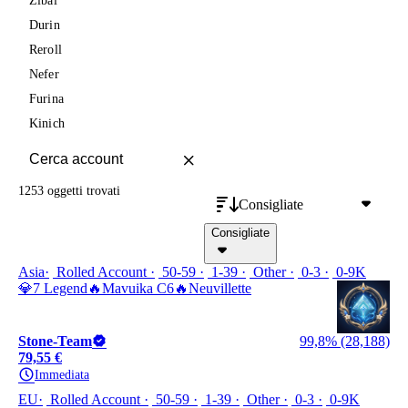
Zibai
Durin
Reroll
Nefer
Furina
Kinich
1253 oggetti
trovati
Consigliate
Consigliate
Asia
Rolled Account
50-59
1-39
Other
0-3
0-9K
💎7 Legend🔥Mavuika C6🔥Neuvillette
Stone-Team
99,8% (28,188)
79,55 €
Immediata
EU
Rolled Account
50-59
1-39
Other
0-3
0-9K