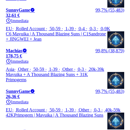
SunnyGame
99,7% (55,483)
32,61 €
Immediata
EU
Rolled Account
50-59
1-39
0-4
0-3
0-9K
C6 Mavuika | A Thousand Blazing Suns | C1Sandrone
+ JINGWEI + Jean
Machias
99,8% (38,879)
178,75 €
Immediata
Asia
Other
50-59
1-39
Other
0-3
20k-39k
Mavuika + A Thousand Blazing Suns + 31K
Primogems
SunnyGame
99,7% (55,483)
26,36 €
Immediata
EU
Rolled Account
50-59
1-39
Other
0-3
40k-59k
42KPrimogem | Mavuika | A Thousand Blazing Suns