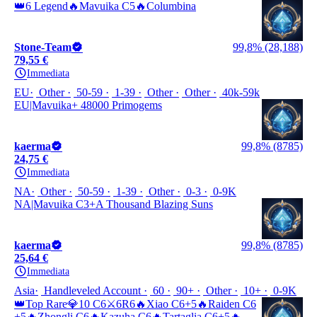
👑6 Legend🔥Mavuika C5🔥Columbina
Stone-Team
99,8% (28,188)
79,55 €
Immediata
EU
Other
50-59
1-39
Other
Other
40k-59k
EU|Mavuika+ 48000 Primogems
kaerma
99,8% (8785)
24,75 €
Immediata
NA
Other
50-59
1-39
Other
0-3
0-9K
NA|Mavuika C3+A Thousand Blazing Suns
kaerma
99,8% (8785)
25,64 €
Immediata
Asia
Handleveled Account
60
90+
Other
10+
0-9K
👑Top Rare💎10 C6⚔️6R6🔥Xiao C6+5🔥Raiden C6
+5🔥Zhongli C6🔥Kazuha C6🔥Tartaglia C6+5🔥