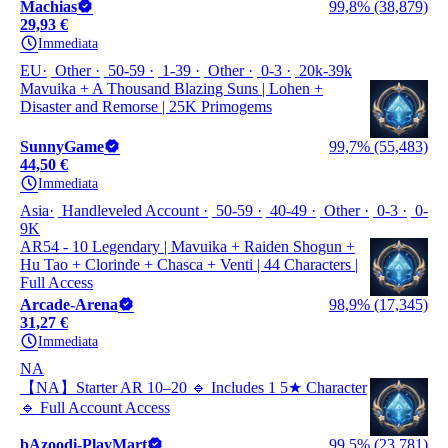
Machias
99,8% (38,879)
29,93 €
Immediata
EU
Other
50-59
1-39
Other
0-3
20k-39k
Mavuika + A Thousand Blazing Suns | Lohen +
Disaster and Remorse | 25K Primogems
SunnyGame
99,7% (55,483)
44,50 €
Immediata
Asia
Handleveled Account
50-59
40-49
Other
0-3
0-
9K
AR54 - 10 Legendary | Mavuika + Raiden Shogun +
Hu Tao + Clorinde + Chasca + Venti | 44 Characters |
Full Access
Arcade-Arena
98,9% (17,345)
31,27 €
Immediata
NA
【NA】Starter AR 10–20 🔹 Includes 1 5★ Character
🔹 Full Account Access
bAzoodi-PlayMart
99,5% (23,781)