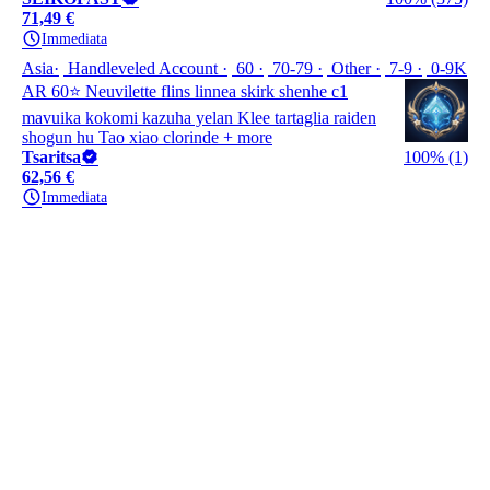
71,49 €
Immediata
Asia
Handleveled Account
60
70-79
Other
7-9
0-9K
AR 60⭐️ Neuvilette flins linnea skirk shenhe c1
mavuika kokomi kazuha yelan Klee tartaglia raiden
shogun hu Tao xiao clorinde + more
Tsaritsa
100% (1)
62,56 €
Immediata