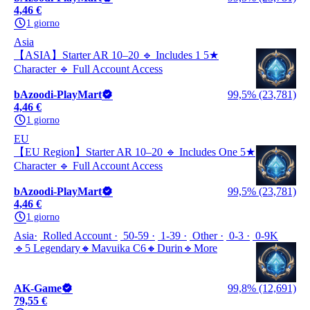
4,46 €
1 giorno
Asia
【ASIA】Starter AR 10–20 🔹 Includes 1 5★
Character 🔹 Full Account Access
bAzoodi-PlayMart
99,5% (23,781)
4,46 €
1 giorno
EU
【EU Region】Starter AR 10–20 🔹 Includes One 5★
Character 🔹 Full Account Access
bAzoodi-PlayMart
99,5% (23,781)
4,46 €
1 giorno
Asia
Rolled Account
50-59
1-39
Other
0-3
0-9K
🔹5 Legendary🔸Mavuika C6🔸Durin🔹More
AK-Game
99,8% (12,691)
79,55 €