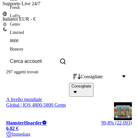
Supporto Live 24/7
Fresh
Luffy
Italiano
|
EUR - €
Gems
Limited
8000
Bonney
297 oggetti
trovati
Consigliate
Consigliate
A livello mondiale
Global | IOS 4800-5800 Gems
HamsterHoarder
99,8% (22,093)
6,82 €
Immediata