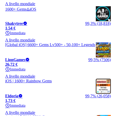
A livello mondiale
1600+ Gems♨️iOS
Shakytree
99,3% (18,818)
1,54 €
Immediata
A livello mondiale
[Global iOS] 6600+ Gems Lv500+ - 50-100+ Legends
LionGames
99,5% (7506)
26,72 €
Immediata
A livello mondiale
iOS | 1600+ Rainbow Gems
Eldoria
99,7% (26,058)
1,73 €
Immediata
A livello mondiale