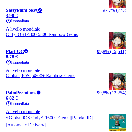
SassyPalm-okvt
97,7% (778)
3,90 €
Immediata
A livello mondiale
Only iOS | 4800-5800 Rainbow Gems
FlashGG
99,8% (15,641)
8,78 €
Immediata
A livello mondiale
Global | IOS | 4800+ Rainbow Gems
PalmPremium-
99,8% (12,254)
6,82 €
Immediata
A livello mondiale
⚡Global iOS Only⚡[1600+ Gems][Bandai ID]
[Automatic Delivery]