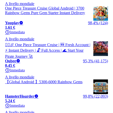
A livello mondiale
One Piece Treasure Cruise Global Android | 3700
Rainbow Gems Pure Gem Starter Instant Delivery
Youplay
98,4% (124)
1,61 €
Immediata
A livello mondiale
🏴‍☠️🍖 One Piece Treasure Cruise | 🆕 Fresh Account |
⚡ Instant Delivery | 🔓 Full Access | 🌊 Start Your
Pirate Journey 🚀
Qubee
95,3% (41,175)
0,45 €
Immediata
A livello mondiale
【Global Android 】5300-6000 Rainbow Gems
HamsterHoarder
99,8% (22,093)
5,24 €
Immediata
A livello mondiale