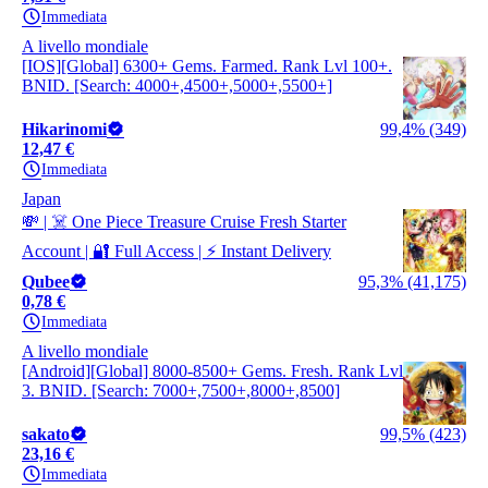
Immediata
A livello mondiale
[IOS][Global] 6300+ Gems. Farmed. Rank Lvl 100+.
BNID. [Search: 4000+,4500+,5000+,5500+]
Hikarinomi
99,4% (349)
12,47 €
Immediata
Japan
💸 | ☠️ One Piece Treasure Cruise Fresh Starter
Account | 🔐 Full Access | ⚡ Instant Delivery
Qubee
95,3% (41,175)
0,78 €
Immediata
A livello mondiale
[Android][Global] 8000-8500+ Gems. Fresh. Rank Lvl
3. BNID. [Search: 7000+,7500+,8000+,8500]
sakato
99,5% (423)
23,16 €
Immediata