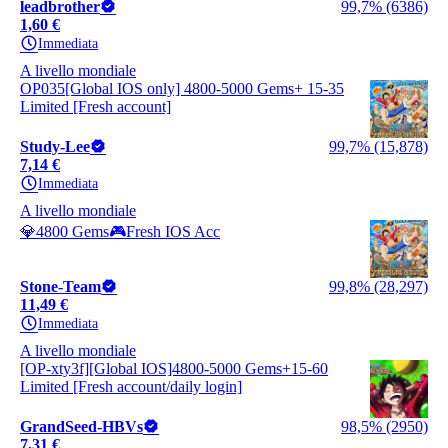
leadbrother
99,7% (6386)
1,60 €
Immediata
A livello mondiale
OP035[Global IOS only] 4800-5000 Gems+ 15-35
Limited [Fresh account]
Study-Lee
99,7% (15,878)
7,14 €
Immediata
A livello mondiale
💎4800 Gems🎮Fresh IOS Acc
Stone-Team
99,8% (28,297)
11,49 €
Immediata
A livello mondiale
[OP-xty3f][Global IOS]4800-5000 Gems+15-60
Limited [Fresh account/daily login]
GrandSeed-HBVs
98,5% (2950)
7,31 €