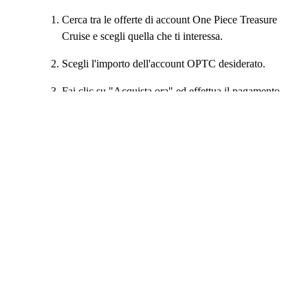
Cerca tra le offerte di account One Piece Treasure
Cruise e scegli quella che ti interessa.
Scegli l'importo dell'account OPTC desiderato.
Fai clic su "Acquista ora" ed effettua il pagamento
con il tuo metodo di pagamento preferito.
Una volta registrato il pagamento, apparirà una
finestra di chat in cui potrai parlare con il venditore.
Il venditore ti guiderà su come ricevere gli account
One Piece Treasure Cruise. Segui le istruzioni e
otterrai il tuo account One Piece Treasure Cruise in
pochissimo tempo.
Una volta ricevuti gli account One Piece Treasure
Cruise, ti chiediamo di contrassegnare l'ordine come
"Ricevuto" e di lasciare un feedback appropriato (è
facoltativo ma molto apprezzato).