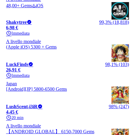
48,00+ Gems♨️iOS
Shakytree
99,3% (18,818)
6,98 €
Immediata
A livello mondiale
(Apple iOS) 5300 + Gems
LuckFinds
98,1% (103)
26,91 €
Immediata
Japan
[Android][JP] 5800-6500 Gems
LushScent-i3iR
98% (247)
4,45 €
20 min
A livello mondiale
【ANDROID GLOBAL】 6150-7000 Gems