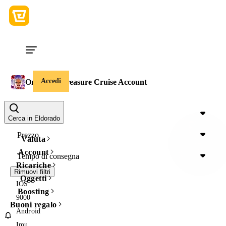
Accedi
One Piece Treasure Cruise Account
Regione
Cerca in Eldorado
Prezzo
Valuta
Account
Tempo di consegna
Ricariche
Rimuovi filtri
Oggetti
IOS
Boosting
9000
Buoni regalo
Android
Imu