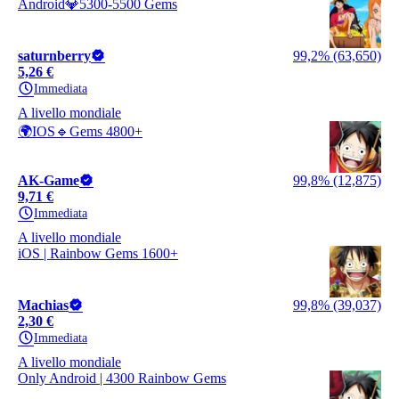
Android💎5300-5500 Gems
saturnberry
99,2% (63,650)
5,26 €
Immediata
A livello mondiale
🌍IOS🔹Gems 4800+
AK-Game
99,8% (12,875)
9,71 €
Immediata
A livello mondiale
iOS | Rainbow Gems 1600+
Machias
99,8% (39,037)
2,30 €
Immediata
A livello mondiale
Only Android | 4300 Rainbow Gems