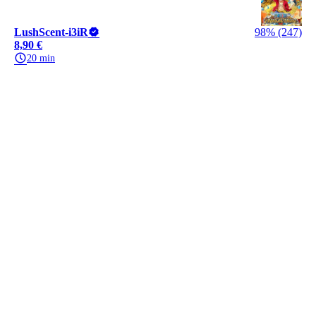
LushScent-i3iR
98% (247)
8,90 €
20 min