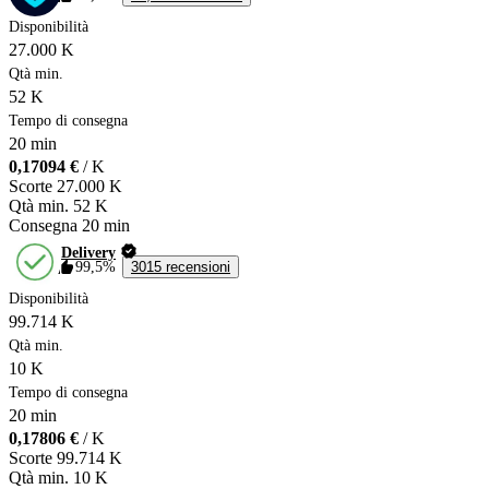
Disponibilità
27.000 K
Qtà min.
52 K
Tempo di consegna
20 min
0,17094 €
/ K
Scorte
27.000 K
Qtà min.
52 K
Consegna
20 min
Delivery
99,5%
3015 recensioni
Disponibilità
99.714 K
Qtà min.
10 K
Tempo di consegna
20 min
0,17806 €
/ K
Scorte
99.714 K
Qtà min.
10 K