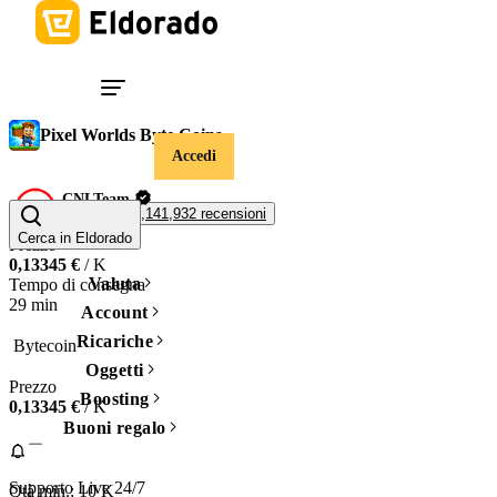
Pixel Worlds Byte Coins
Accedi
CNLTeam
99,3%
1,141,932 recensioni
Cerca in Eldorado
Prezzo
0,13345 €
/ K
Valuta
Tempo di consegna
29 min
Account
Ricariche
 Bytecoin 
Oggetti
Prezzo
Boosting
0,13345 €
/ K
Buoni regalo
Supporto Live 24/7
Qtà min.:
10
K