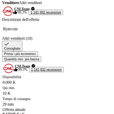
Venditore
Altri venditori
CNLTeam
99,3%
1,141,932 recensioni
Descrizione dell'offerta
 Bytecoin 
Altri venditori (10)
Consigliate
Prima i più economici
Quantità min. più bassa
CNLTeam
99,3%
1,141,932 recensioni
Disponibilità
9.000 K
Qtà min.
10 K
Tempo di consegna
29 min
Offerta attuale