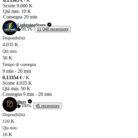
0,13345 €
/ K
Scorte
9.000 K
Qtà min.
10 K
Consegna
29 min
LightningStore
99,5%
11,048 recensioni
Disponibilità
4.035 K
Qtà min.
50 K
Tempo di consegna
9 min
-
20 min
0,13354 €
/ K
Scorte
4.035 K
Qtà min.
50 K
Consegna
9 min
-
20 min
duzy
100%
45 recensioni
Disponibilità
110 K
Qtà min.
10 K