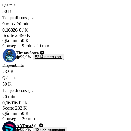
Qtà min.
50 K
Tempo di consegna
9 min
-
20 min
0,16826 €
/ K
Scorte
2.490 K
Qtà min.
50 K
Consegna
9 min
-
20 min
TimmyStore
99,9%
5214 recensioni
Disponibilità
232 K
Qtà min.
50 K
Tempo di consegna
20 min
0,16916 €
/ K
Scorte
232 K
Qtà min.
50 K
Consegna
20 min
AATrustSell
99,8%
13,983 recensioni