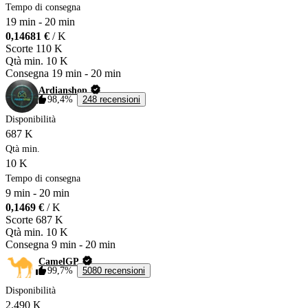
Tempo di consegna
19 min
-
20 min
0,14681 €
/ K
Scorte
110 K
Qtà min.
10 K
Consegna
19 min
-
20 min
Ardianshop
98,4%
248 recensioni
Disponibilità
687 K
Qtà min.
10 K
Tempo di consegna
9 min
-
20 min
0,1469 €
/ K
Scorte
687 K
Qtà min.
10 K
Consegna
9 min
-
20 min
CamelGP
99,7%
5080 recensioni
Disponibilità
2.490 K