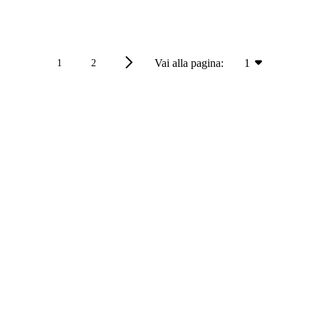
Vai alla pagina:
1
1
2