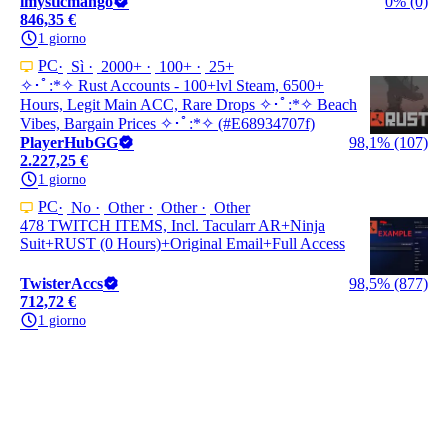
imysticmango
0% (0)
846,35 €
1 giorno
PC
Sì
2000+
100+
25+
✧･ﾟ:*✧ Rust Accounts - 100+lvl Steam, 6500+
Hours, Legit Main ACC, Rare Drops ✧･ﾟ:*✧ Beach
Vibes, Bargain Prices ✧･ﾟ:*✧ (#E68934707f)
PlayerHubGG
98,1% (107)
2.227,25 €
1 giorno
PC
No
Other
Other
Other
478 TWITCH ITEMS, Incl. Tacularr AR+Ninja
Suit+RUST (0 Hours)+Original Email+Full Access
TwisterAccs
98,5% (877)
712,72 €
1 giorno