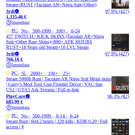
Steam+RUST (Tacularr AR+Ninja Suit+Other)
3rdi
97,9% (427)
1.335,46 €
Immediata
PC
No
500-1999
100+
6-24
457 TWITCH / KICK SKINS (Tacularr AR+Ninja
Suit+Other Rare Skins)+800+ AFK HOURS
RUST+18 Years old Steam+10 LVL Steam
3rdi
97,9% (427)
766,16 €
Immediata
PC
Sì
2000+
100+
25+
Steam 5000h Rust | Tacularr AR Ninja Suit Metal skins
| Garry's Mod Tool Gun Frontier Decor | VAC ban
CS2 | GTA5 Ark Terraria | Full re-link
PlayCore
96,3% (82)
685,99 €
Immediata
PC
No
500-1999
0-14
6-24
Steam Rust | 604.2 hours | 220 kills | KDR 0.29 | Full
access | #