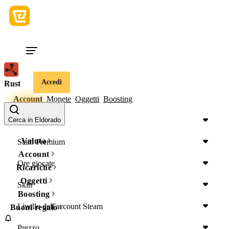
Accedi
Rust
Account
Monete
Oggetti
Boosting
Device
Cerca in Eldorado
Valuta
Stato Premium
Account
Ore giocate
Ricariche
Oggetti
Skin
Boosting
Livello dell'account Steam
Buoni regalo
Prezzo