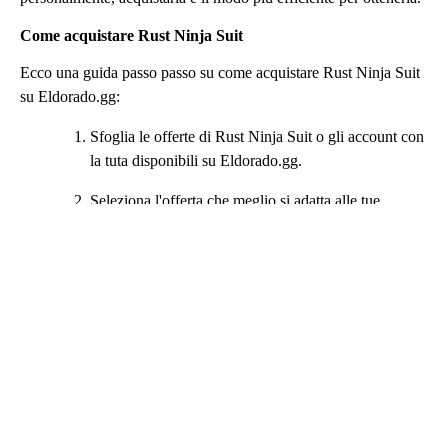
Come acquistare Rust Ninja Suit
Ecco una guida passo passo su come acquistare Rust Ninja Suit
su Eldorado.gg:
Sfoglia le offerte di Rust Ninja Suit o gli account con
la tuta disponibili su Eldorado.gg.
Seleziona l'offerta che meglio si adatta alle tue
esigenze e controlla i dettagli.
Clicca su “Acquista ora” e completa il pagamento
utilizzando il metodo che preferisci.
Una volta confermato il pagamento, sarai messo in
contatto con il venditore tramite chat.
Segui le istruzioni del venditore per ricevere la tua
tuta Ninja o le credenziali dell'account.