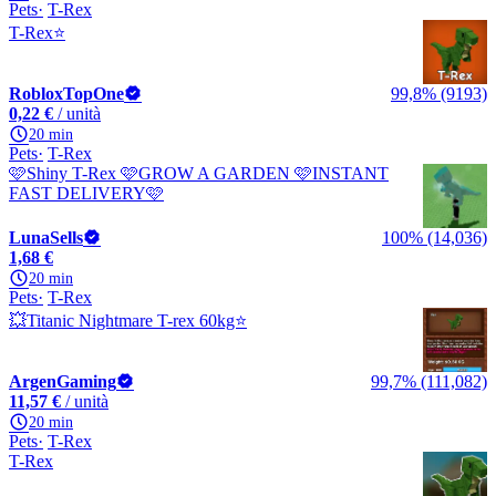
Pets
T-Rex
T-Rex⭐
RobloxTopOne
99,8% (9193)
0,22 €
/ unità
20 min
Pets
T-Rex
🩷Shiny T-Rex 🩷GROW A GARDEN 🩷INSTANT
FAST DELIVERY🩷
LunaSells
100% (14,036)
1,68 €
20 min
Pets
T-Rex
💥Titanic Nightmare T-rex 60kg⭐
ArgenGaming
99,7% (111,082)
11,57 €
/ unità
20 min
Pets
T-Rex
T-Rex