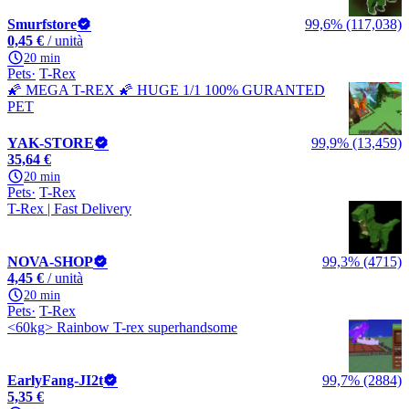
Smurfstore
99,6% (117,038)
0,45 €
/ unità
20 min
Pets
T-Rex
🌠 MEGA T-REX 🌠 HUGE 1/1 100% GURANTED
PET
YAK-STORE
99,9% (13,459)
35,64 €
20 min
Pets
T-Rex
T-Rex | Fast Delivery
NOVA-SHOP
99,3% (4715)
4,45 €
/ unità
20 min
Pets
T-Rex
<60kg> Rainbow T-rex superhandsome
EarlyFang-JI2t
99,7% (2884)
5,35 €