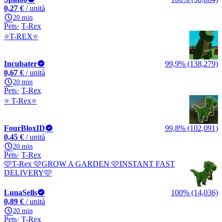
0,27 €
/ unità
20 min
Pets
T-Rex
⭐T-REX⭐
Incubater
99,9% (138,279)
0,67 €
/ unità
20 min
Pets
T-Rex
⭐ T-Rex⭐
FourBloxID
99,8% (102,091)
0,45 €
/ unità
20 min
Pets
T-Rex
🩷T-Rex 🩷GROW A GARDEN 🩷INSTANT FAST
DELIVERY🩷
LunaSells
100% (14,036)
0,89 €
/ unità
20 min
Pets
T-Rex