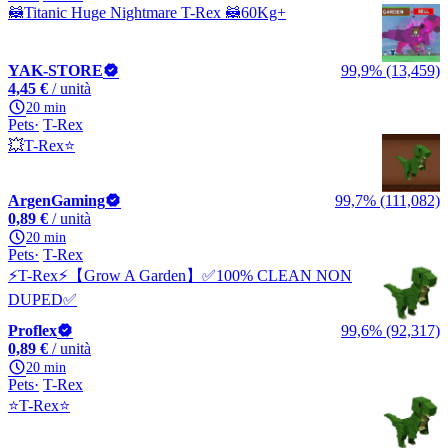
🦝Titanic Huge Nightmare T-Rex 🦝60Kg+
YAK-STORE
99,9% (13,459)
4,45 €
/ unità
20 min
Pets
T-Rex
💥T-Rex⭐
ArgenGaming
99,7% (111,082)
0,89 €
/ unità
20 min
Pets
T-Rex
⚡T-Rex⚡【Grow A Garden】✅100% CLEAN NON
DUPED✅
Proflex
99,6% (92,317)
0,89 €
/ unità
20 min
Pets
T-Rex
⭐T-Rex⭐