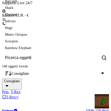
Raccoon
Supporto Live 24/7
Shark
Elephant
Italiano
|
EUR - €
Inferno
Huge
Mimic Octopus
Scorpion
Rainbow Elephant
140 oggetti
trovati
Consigliate
Consigliate
Pets
T-Rex
💥T-Rex⭐
Spinoo
100% (58,864)