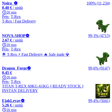
Noira_
100% (11,234)
0,40 €
/ unità
20 min
Pets
T-Rex
T-Rex | Fast Delivery
NOVA-SHOP
99,3% (4715)
2,67 €
/ unità
20 min
Pets
T-Rex
🌟 T-Rex ⚡ Fast Delivery 🔥 Safe trade 💎
Dragon_Forge
99,6% (9147)
0,45 €
20 min
Pets
T-Rex
TITAN T-REX 60KG-61KG || READY STOCK ||
INSTAN DELIVERY
EjakLevay
99,4% (5041)
5,26 €
/ unità
20 min