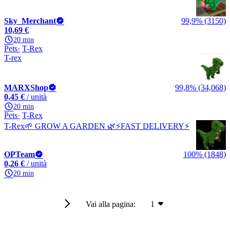
Sky_Merchant
99,9% (3150)
10,69 €
20 min
Pets
T-Rex
T-rex
MARXShop
99,8% (34,068)
0,45 €
/ unità
20 min
Pets
T-Rex
T-Rex🌱 GROW A GARDEN 🌿⚡️FAST DELIVERY⚡️
OPTeam
100% (1848)
0,26 €
/ unità
20 min
Vai alla pagina:
1