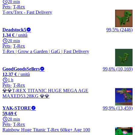
20 min
Pets
T-Rex
T-rex/Trex - Fast Delivery
Deadstock5
99,5% (2446)
1,34 €
/ unità
20 min
Pets
T-Rex
T-Rex | Grow a Garden | GaG | Fast Delivery
GoodGoodsSellers
99,6% (10,169)
12,37 €
/ unità
1 h
Pets
T-Rex
💎💎T-REX TITANIC HUGE MEGA AGE
MAXED53.28KG 💎💎
YAK-STORE
99,9% (13,459)
59,69 €
20 min
Pets
T-Rex
Rainbow Huge Titanic T-Rex 60kg+ Age 100