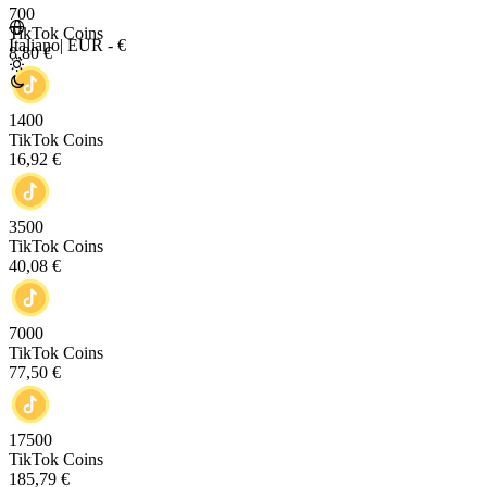
700
TikTok Coins
Italiano
|
EUR - €
8,80 €
1400
TikTok Coins
16,92 €
3500
TikTok Coins
40,08 €
7000
TikTok Coins
77,50 €
17500
TikTok Coins
185,79 €