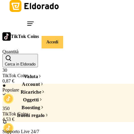
TikTok Coins
Accedi
Quantità
Cerca in Eldorado
30
TikTok Coins
Valuta
0,87 €
Account
Popolare
Ricariche
Oggetti
Boosting
350
TikTok Coins
Buoni regalo
4,53 €
Supporto Live 24/7