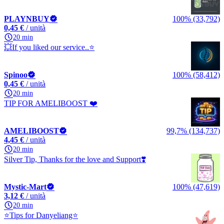
PLAYNBUY
100% (33,792)
0,45 €
/ unità
20 min
💥If you liked our service..⭐
Spinoo
100% (58,412)
0,45 €
/ unità
20 min
TIP FOR AMELIBOOST ❤️
AMELIBOOST
99,7% (134,737)
4,45 €
/ unità
20 min
Silver Tip, Thanks for the love and Support❣️
Mystic-Mart
100% (47,619)
3,12 €
/ unità
20 min
⭐Tips for Danyeliang⭐