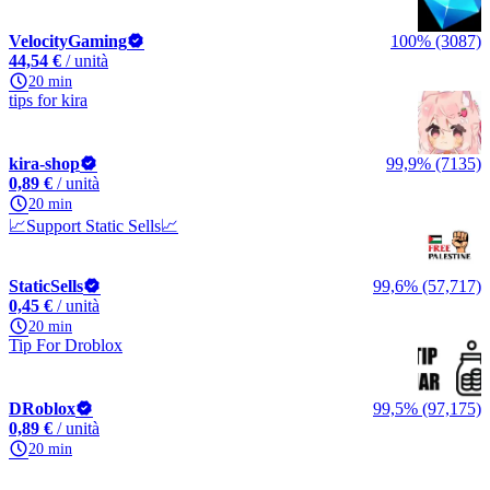
VelocityGaming
100% (3087)
44,54 €
/ unità
20 min
tips for kira
kira-shop
99,9% (7135)
0,89 €
/ unità
20 min
📈Support Static Sells📈
StaticSells
99,6% (57,717)
0,45 €
/ unità
20 min
Tip For Droblox
DRoblox
99,5% (97,175)
0,89 €
/ unità
20 min