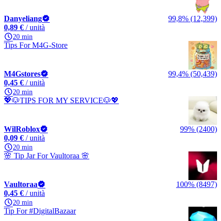
Danyeliang
99,8% (12,399)
0,89 €
/ unità
20 min
Tips For M4G-Store
M4Gstores
99,4% (50,439)
0,45 €
/ unità
20 min
💖🐶TIPS FOR MY SERVICE🐶💖
WilRoblox
99% (2400)
0,09 €
/ unità
20 min
🌸 Tip Jar For Vaultoraa 🌸
Vaultoraa
100% (8497)
0,45 €
/ unità
20 min
Tip For #DigitalBazaar