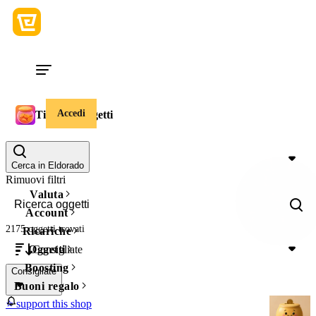
Accedi
Tips Jar Oggetti
Prezzo
Cerca in Eldorado
Rimuovi filtri
Valuta
Account
2175 oggetti
trovati
Ricariche
Consigliate
Oggetti
Boosting
Consigliate
Buoni regalo
⭐ support this shop