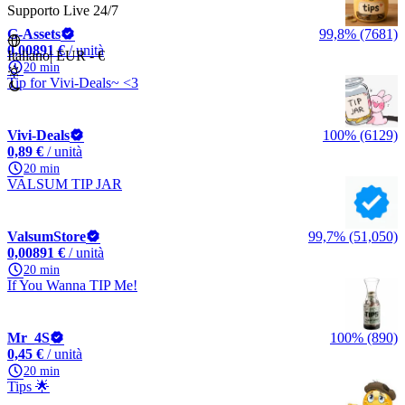
Supporto Live 24/7
G-Assets
99,8% (7681)
0,00891 €
/ unità
Italiano
|
EUR - €
20 min
Tip for Vivi-Deals~ <3
Vivi-Deals
100% (6129)
0,89 €
/ unità
20 min
VALSUM TIP JAR
ValsumStore
99,7% (51,050)
0,00891 €
/ unità
20 min
If You Wanna TIP Me!
Mr_4S
100% (890)
0,45 €
/ unità
20 min
Tips 🌟