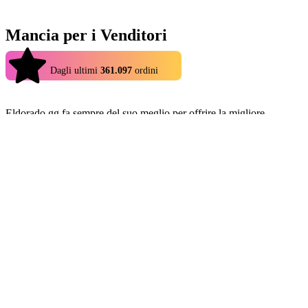
Mancia per i Venditori
4.9
Dagli ultimi
361.097
ordini
Eldorado.gg fa sempre del suo meglio per offrire la migliore
esperienza possibile a tutti. Ti è piaciuto il tuo acquisto? Alcuni
venditori accettano mance se desideri lasciarne una! Cerca il tuo
venditore preferito in questa categoria e lascia una mancia
dell'importo che preferisci per continuare a supportarlo.
Le mance sono sempre apprezzate, ma non obbligatorie.
+18 in più
+15 in più
Italiano
|
EUR - €