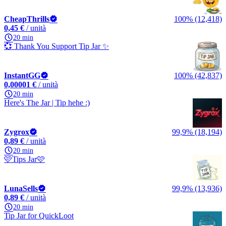
CheapThrills
100% (12,418)
0,45 €
/ unità
20 min
💞 Thank You Support Tip Jar ✨️
InstantGG
100% (42,837)
0,00001 €
/ unità
20 min
Here's The Jar | Tip hehe :)
Zygrox
99,9% (18,194)
0,89 €
/ unità
20 min
🩷Tips Jar🩷
LunaSells
99,9% (13,936)
0,89 €
/ unità
20 min
Tip Jar for QuickLoot