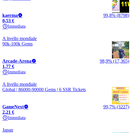
kaerma
99,8% (8798)
0,53 €
Immediata
A livello mondiale
90k-100k Gems
Arcade-Arena
98,9% (17,365)
1,77 €
Immediata
A livello mondiale
Global | 86000-90000 Gems | 6 SSR Tickets
GameNext
99,7% (3227)
2,21 €
Immediata
Japan