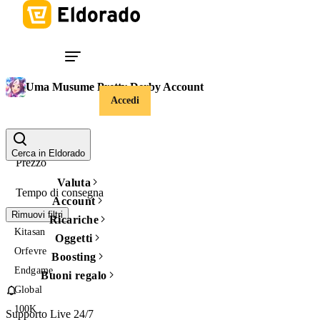
Uma Musume Pretty Derby Account
Accedi
Regione
Cerca in Eldorado
Prezzo
Valuta
Tempo di consegna
Account
Rimuovi filtri
Ricariche
Kitasan
Oggetti
Orfevre
Boosting
Endgame
Buoni regalo
Global
100K
Supporto Live 24/7