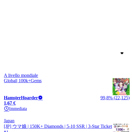
A livello mondiale
Global| 100k+Gems
HamsterHoarder
99,8% (22,125)
1,67 €
Immediata
Japan
[JP] ウマ娘 | 150K+ Diamonds | 5-10 SSR | 3-Star Ticket