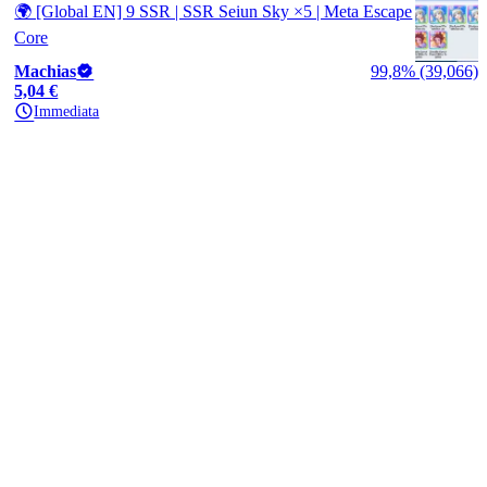
🌍 [Global EN] 9 SSR | SSR Seiun Sky ×5 | Meta Escape
Core
Machias
99,8% (39,066)
5,04 €
Immediata