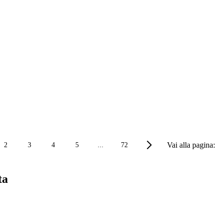
Vai alla pagina:
2
3
4
5
...
72
ta