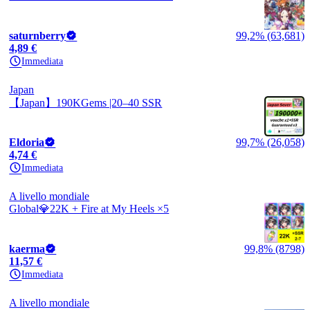
saturnberry
99,2% (63,681)
4,89 €
Immediata
Japan
【Japan】190KGems |20–40 SSR
Eldoria
99,7% (26,058)
4,74 €
Immediata
A livello mondiale
Global💎22K + Fire at My Heels ×5
kaerma
99,8% (8798)
11,57 €
Immediata
A livello mondiale