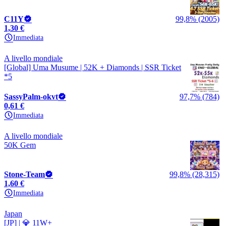
C11Y
99,8% (2005)
1,30 €
Immediata
A livello mondiale
[Global] Uma Musume | 52K + Diamonds | SSR Ticket
*5
SassyPalm-okvt
97,7% (784)
0,61 €
Immediata
A livello mondiale
50K Gem
Stone-Team
99,8% (28,315)
1,60 €
Immediata
Japan
[JP] | 💎 11W+