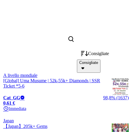
Consigliate
Consigliate
A livello mondiale
[Global] Uma Musume | 52k-55k+ Diamonds | SSR
Ticket *5-6
Cat_GG
98,8% (1637)
0,61 €
Immediata
Japan
【Japan】205k+ Gems