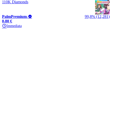
110K Diamonds
PalmPremium-
99,8% (12,281)
0,80 €
Immediata