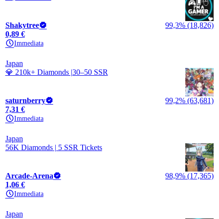
Shakytree
99,3% (18,826)
0,89 €
Immediata
Japan
💎 210k+ Diamonds |30–50 SSR
saturnberry
99,2% (63,681)
7,31 €
Immediata
Japan
56K Diamonds | 5 SSR Tickets
Arcade-Arena
98,9% (17,365)
1,06 €
Immediata
Japan