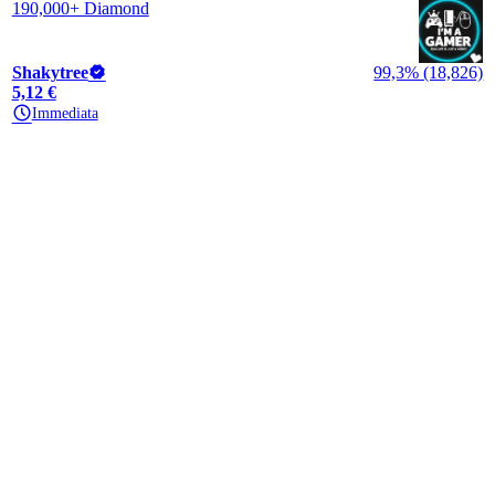
190,000+ Diamond
Shakytree
99,3% (18,826)
5,12 €
Immediata