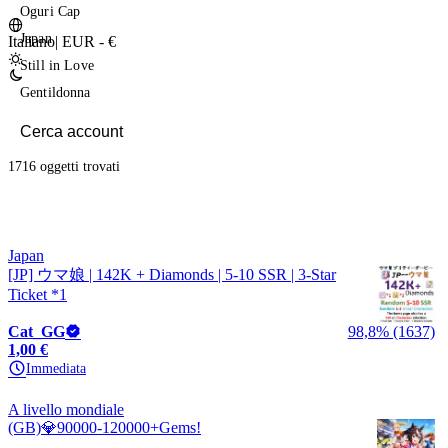
Oguri Cap
Japan
Italiano
|
EUR - €
Still in Love
Gentildonna
1716 oggetti
trovati
Japan
[JP] ウマ娘 | 142K + Diamonds | 5-10 SSR | 3-Star
Ticket *1
Cat_GG
98,8% (1637)
1,00 €
Immediata
A livello mondiale
(GB)💎90000-120000+Gems!