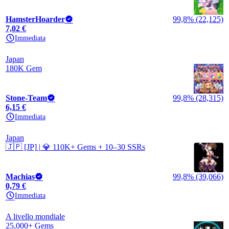
HamsterHoarder
99,8% (22,125)
7,02 €
Immediata
Japan
180K Gem
Stone-Team
99,8% (28,315)
6,15 €
Immediata
Japan
🇯🇵 [JP] | 💎 110K+ Gems + 10–30 SSRs
Machias
99,8% (39,066)
0,79 €
Immediata
A livello mondiale
25,000+ Gems