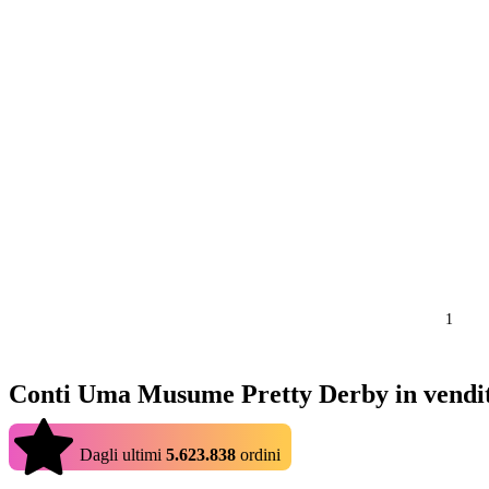
1
Conti Uma Musume Pretty Derby in vendi
4.9
Dagli ultimi
5.623.838
ordini