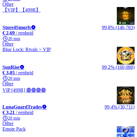
Other
【VIP】【499R】
Store4Smurfs
99,8% (146,783)
€ 2,69
/ eenheid
20 min
Other
Blue Lock: Rivals > VIP
SunRise
99,2% (160,088)
€ 3,05
/ eenheid
20 min
Other
VIP [499R] 🟣🟣🟣🟣
LunaGuardTrades
99,4% (30,711)
€ 3,21
/ eenheid
20 min
Other
Emote Pack