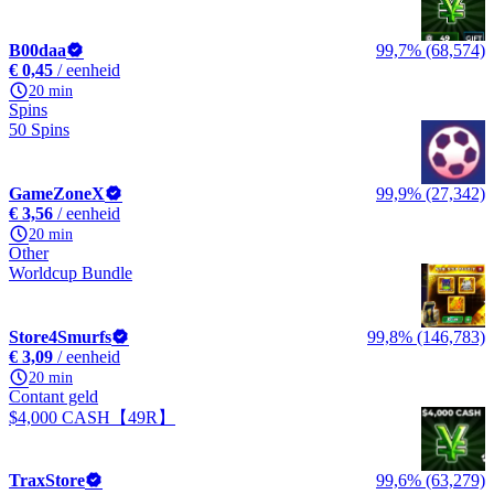
B00daa
99,7% (68,574)
€ 0,45
/ eenheid
20 min
Spins
50 Spins
GameZoneX
99,9% (27,342)
€ 3,56
/ eenheid
20 min
Other
Worldcup Bundle
Store4Smurfs
99,8% (146,783)
€ 3,09
/ eenheid
20 min
Contant geld
$4,000 CASH【49R】
TraxStore
99,6% (63,279)