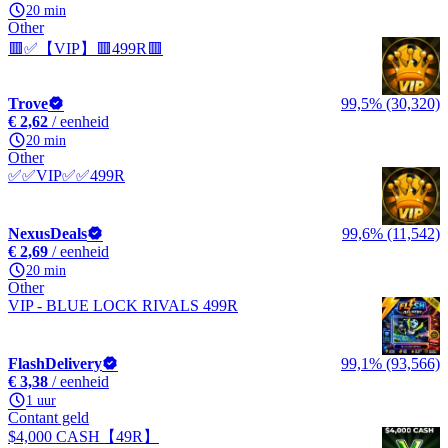
20 min
Other
🟥✅【VIP】🟥499R🟥
Trove
99,5% (30,320)
€ 2,62
/ eenheid
20 min
Other
✅✅VIP✅✅499R
NexusDeals
99,6% (11,542)
€ 2,69
/ eenheid
20 min
Other
VIP - BLUE LOCK RIVALS 499R
FlashDelivery
99,1% (93,566)
€ 3,38
/ eenheid
1 uur
Contant geld
$4,000 CASH【49R】