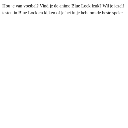
Hou je van voetbal? Vind je de anime Blue Lock leuk? Wil je jezelf
testen in Blue Lock en kijken of je het in je hebt om de beste speler
te worden? Met Blue Lock Rivals-items hoef je nergens bang voor
te zijn! Concentreer je op 5v5-wedstrijden en leid je team naar de
overwinning als een echte ace. Koop een paar Blue Lock Rivals-
spins en ontgrendel nieuwe vaardigheden en technieken die je op
het veld kunt gebruiken. De stijlen variëren in zeldzaamheid en
kracht, en je kunt je verzameling compleet maken om jezelf vooruit
te helpen of je favoriete anime-personages na te doen. Als je
onbeperkte toegang wilt tot een aantal van de premium in-game
items, kun je Blue Lock Rivals-geld uitgeven zoals je wilt.
Bovendien zijn er onder de aanbiedingen van Blue Lock Rivals-
items ook meer cosmetische opties, zoals emotes.
Koop Blue Lock Rivals-spins
Wanneer je Blue Lock Rivals-items koopt, mag je de spins niet
vergeten - misschien wel de meest prominente manier om de
bovengenoemde stijlen of flows te verkrijgen. Flows zijn speciale