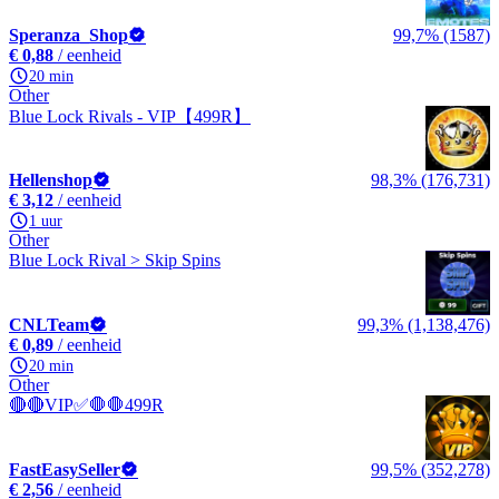
Speranza_Shop
99,7% (1587)
€ 0,88
/ eenheid
20 min
Other
Blue Lock Rivals - VIP【499R】
Hellenshop
98,3% (176,731)
€ 3,12
/ eenheid
1 uur
Other
Blue Lock Rival > Skip Spins
CNLTeam
99,3% (1,138,476)
€ 0,89
/ eenheid
20 min
Other
🔴🔴VIP✅🛑🛑499R
FastEasySeller
99,5% (352,278)
€ 2,56
/ eenheid