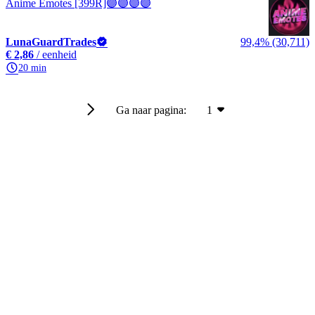
Anime Emotes [399R]🟣🟣🟣🟣
LunaGuardTrades
99,4% (30,711)
€ 2,86
/ eenheid
20 min
Ga naar pagina:
1