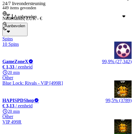
24/7 liveondersteuning
449 items
gevonden
Aanbevolen
Nederlands
|
EUR - €
Aanbevolen
Spins
10 Spins
GameZoneX
99,9% (27,342)
€ 1,33
/ eenheid
20 min
Other
Blue Lock: Rivals - VIP [499R]
HAPISPDShop
99,5% (3789)
€ 3,13
/ eenheid
20 min
Other
VIP 499R