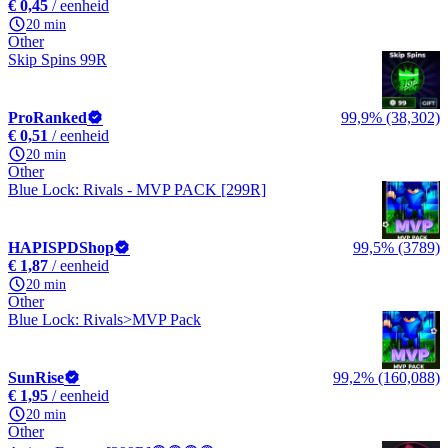
€ 0,45
/ eenheid
20 min
Other
Skip Spins 99R
ProRanked
99,9% (38,302)
€ 0,51
/ eenheid
20 min
Other
Blue Lock: Rivals - MVP PACK [299R]
HAPISPDShop
99,5% (3789)
€ 1,87
/ eenheid
20 min
Other
Blue Lock: Rivals>MVP Pack
SunRise
99,2% (160,088)
€ 1,95
/ eenheid
20 min
Other