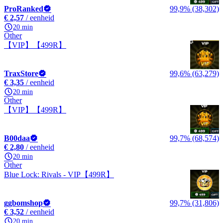
ProRanked
99,9% (38,302)
€ 2,57
/ eenheid
20 min
Other
【VIP】【499R】
TraxStore
99,6% (63,279)
€ 3,35
/ eenheid
20 min
Other
【VIP】【499R】
B00daa
99,7% (68,574)
€ 2,80
/ eenheid
20 min
Other
Blue Lock: Rivals - VIP【499R】
ggbomshop
99,7% (31,806)
€ 3,52
/ eenheid
20 min