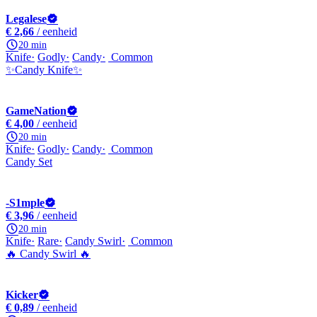
Legalese
€ 2,66
/ eenheid
20 min
Knife
Godly
Candy
Common
✨Candy Knife✨
GameNation
€ 4,00
/ eenheid
20 min
Knife
Godly
Candy
Common
Candy Set
-S1mple
€ 3,96
/ eenheid
20 min
Knife
Rare
Candy Swirl
Common
🔥 Candy Swirl 🔥
Kicker
€ 0,89
/ eenheid