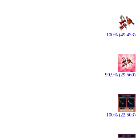
100% (49,453)
99,9% (29,560)
100% (22,503)