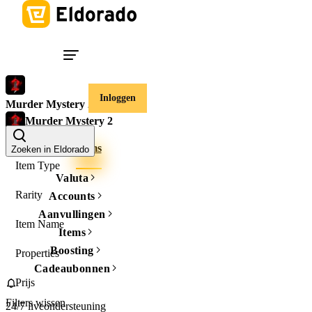
Inloggen
Murder Mystery 2
Murder Mystery 2
Accounts
Items
Zoeken in Eldorado
Item Type
Valuta
Rarity
Accounts
Aanvullingen
Item Name
Items
Boosting
Properties
Cadeaubonnen
Prijs
Filters wissen
24/7 liveondersteuning