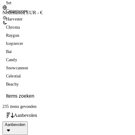
Set
Gingerscope
Nederlands
|
EUR - €
Harvester
Chroma
Raygun
Icepiercer
Bat
Candy
Snowcannon
Celestial
Beachy
235 items
gevonden
Aanbevolen
Aanbevolen