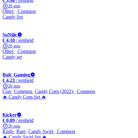
€ 3,98
/ eenheid
20 min
Other
Common
Candy Set
SoNiiic
€ 4,10
/ eenheid
20 min
Other
Common
Candy set
Bolt_Gaming
€ 4,23
/ eenheid
20 min
Gun
Common
Candy Corn (2022)
Common
🔥 Candy Corn Set 🔥
Kicker
€ 0,89
/ eenheid
20 min
Knife
Rare
Candy Swirl
Common
🔥 Candy Swirl Set 🔥