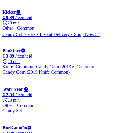
Kicker
€ 0,89
/ eenheid
20 min
Other
Common
Candy Set ⚡ 24/7 • Instant Delivery • Shop Now! ⚡
PooStore
€ 3,89
/ eenheid
20 min
Knife
Common
Candy Corn (2019)
Common
Candy Corn (2019 Knife Common)
StarExeon
€ 2,53
/ eenheid
20 min
Other
Common
Candy Set
BorKanoOo