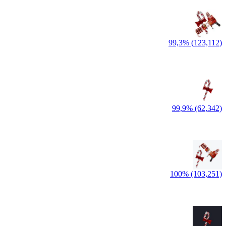
99,3% (123,112)
99,9% (62,342)
100% (103,251)