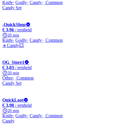
Knife
Godly
Candy
Common
Candy Set
-QuickShop
€ 3,96
/ eenheid
20 min
Knife
Godly
Candy
Common
🔹Candy💥
OG_Store1
€ 3,03
/ eenheid
20 min
Other
Common
Candy Set
QuickLoot
€ 3,98
/ eenheid
20 min
Knife
Godly
Candy
Common
Candy