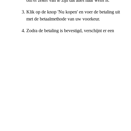
om er zeker van te zijn dat alles naar wens is.
Klik op de knop 'Nu kopen' en voer de betaling uit
met de betaalmethode van uw voorkeur.
Zodra de betaling is bevestigd, verschijnt er een
chatroom waar je contact kunt opnemen met de
verkoper
Afhankelijk van de levertijd ontvangt u de gegevens
van uw Epic Games-account binnen een bepaald
tijdsbestek (meestal is dit direct).
Log met de verstrekte gegevens in op uw nieuwe
account, breng de nodige wijzigingen aan en geniet
van uw nieuwe Epic Games-account.
Eldorado is niet gelieerd aan, geassocieerd met, geautoriseerd
door, goedgekeurd door of op enigerlei wijze officieel
verbonden met Epic Games Inc., Fortnite of een van haar
dochterondernemingen of gelieerde ondernemingen. De officiële