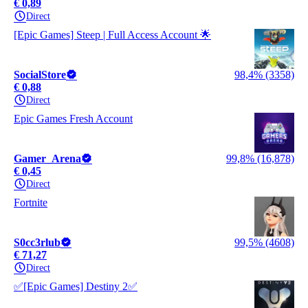
€ 0,89
Direct
[Epic Games] Steep | Full Access Account 🌟
SocialStore
98,4% (3358)
€ 0,88
Direct
Epic Games Fresh Account
Gamer_Arena
99,8% (16,878)
€ 0,45
Direct
Fortnite
S0cc3rlub
99,5% (4608)
€ 71,27
Direct
✅[Epic Games] Destiny 2✅