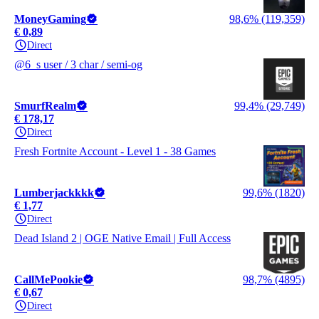
MoneyGaming
98,6% (119,359)
€ 0,89
Direct
@6_s user / 3 char / semi-og
SmurfRealm
99,4% (29,749)
€ 178,17
Direct
Fresh Fortnite Account - Level 1 - 38 Games
Lumberjackkkk
99,6% (1820)
€ 1,77
Direct
Dead Island 2 | OGE Native Email | Full Access
CallMePookie
98,7% (4895)
€ 0,67
Direct