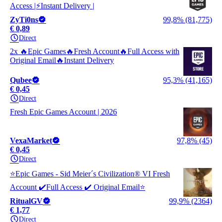
Access |⚡Instant Delivery |
ZyTi0ns
99,8% (81,775)
€ 0,89
Direct
2x 🔥Epic Games🔥Fresh Account🔥Full Access with
Original Email🔥Instant Delivery
Qubee
95,3% (41,165)
€ 0,45
Direct
Fresh Epic Games Account | 2026
VexaMarket
97,8% (45)
€ 0,45
Direct
⭐️Ерiс Gаmеs - Sid Meier´s Civilization® VI Fresh
Account ✔️Full Access ✔️ Original Email⭐️
RitualGV
99,9% (2364)
€ 1,77
Direct