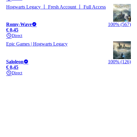
Hogwarts Legacy 丨 Fresh Account 丨 Full Access
Romy-Wave
100% (567)
€ 0,45
Direct
Epic Games | Hogwarts Legacy
Saloleon
100% (126)
€ 0,45
Direct