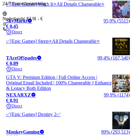
24/7 liveondersteuning
✅[Epic Games] Witch It⭐All Details Changeable⭐
Nederlands
|
EUR - €
SkyMarkt
95,9% (5515)
€ 0,45
Direct
✅[Epic Games] Steep⭐All Details Changeable⭐
TAceOfSpades
99,4% (167,540)
€ 0,89
Direct
GTA V: Premium Edition | Full Online Access |
Original Email Included | 100% Changeable || Enhance
& Legacy Both Edition
NEXARXZ
99,9% (1174)
€ 8,91
Direct
✅[Epic Games] Destiny 2✅
MonkeyGaming
99% (293,513)