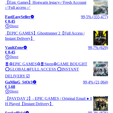
【Epic Games】Hogwarts legacy✅Fresh Account
✅Full access ✅
FastEasySeller
99,5% (355,477)
€ 0,45
Direct
【EPIC GAMES】Ghostrunner 2【Full Access |
Instant Delivery】
VaultZone
99,7% (629)
€ 0,45
Direct
🧧♻️EPIC GAMES♻️🧧Steep♻️GAME BOUGHT
⭕GLOBAL❄️FULL ACCESS ⭕INSTANT
DELIVERY ☑️
GaMinG_StOr3
99,4% (21,064)
€ 1,68
Direct
【PAYDAY 2】- EPIC GAMES / Original Email ● 0
H Played【Instant Delivery】
Soukofficial
99,2% (876)