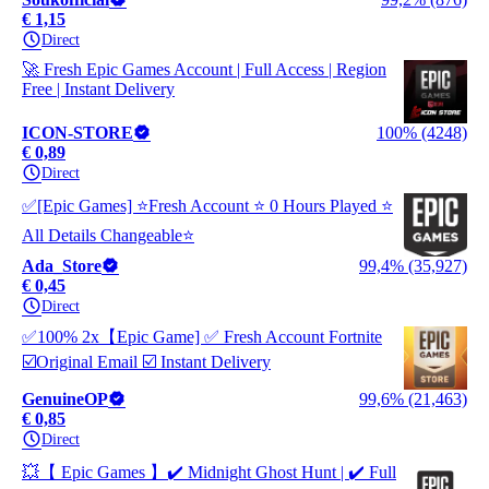
€ 1,15
Direct
🚀 Fresh Epic Games Account | Full Access | Region
Free | Instant Delivery
ICON-STORE
100% (4248)
€ 0,89
Direct
✅[Epic Games] ⭐Fresh Account ⭐ 0 Hours Played ⭐
All Details Changeable⭐
Ada_Store
99,4% (35,927)
€ 0,45
Direct
✅100% 2x【Epic Game] ✅ Fresh Account Fortnite
☑️Original Email ☑️ Instant Delivery
GenuineOP
99,6% (21,463)
€ 0,85
Direct
💥【 Epic Games 】✔️ Midnight Ghost Hunt | ✔️ Full