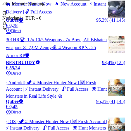
24/7 liveondersteuning
🐲 Monster Hunter Now | 🌟 New Account | ⚡ Instant
Delivery | 🔓 Full Access
Nederlands
|
EUR - €
Qubee
95,3% (41,145)
€ 0,78
Direct
301HR🏆. 12x 10/5 Weapons - 7x Bow , All Bishaten
weapons⚔️. 7,9M Zenny💰. 4 Weapon RP🔧. 25
Armor RP🛡️
BESTBUDDY
98,4% (125)
€ 55,24
Direct
{Android} 🦖⚔️ Monster Hunter Now | 🆕 Fresh
Account | ⚡ Instant Delivery | 🔓 Full Access | 🌍 Hunt
Monsters in Real Life Style 🚀
Qubee
95,3% (41,145)
€ 0,45
Direct
{IOS} 🦖⚔️ Monster Hunter Now | 🆕 Fresh Account |
⚡ Instant Delivery | 🔓 Full Access | 🌍 Hunt Monsters