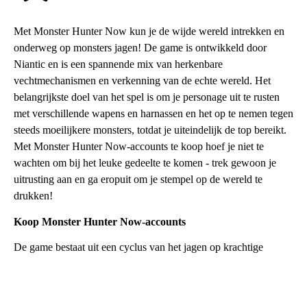
Met Monster Hunter Now kun je de wijde wereld intrekken en
onderweg op monsters jagen! De game is ontwikkeld door
Niantic en is een spannende mix van herkenbare
vechtmechanismen en verkenning van de echte wereld. Het
belangrijkste doel van het spel is om je personage uit te rusten
met verschillende wapens en harnassen en het op te nemen tegen
steeds moeilijkere monsters, totdat je uiteindelijk de top bereikt.
Met Monster Hunter Now-accounts te koop hoef je niet te
wachten om bij het leuke gedeelte te komen - trek gewoon je
uitrusting aan en ga eropuit om je stempel op de wereld te
drukken!
Koop Monster Hunter Now-accounts
De game bestaat uit een cyclus van het jagen op krachtige
vijanden en het verzamelen van de benodigde materialen om de
uitrusting te maken die je wilt. Maar waarom zou je je reis niet
beginnen met de voorbereiding van een veteraan? Of je nu je