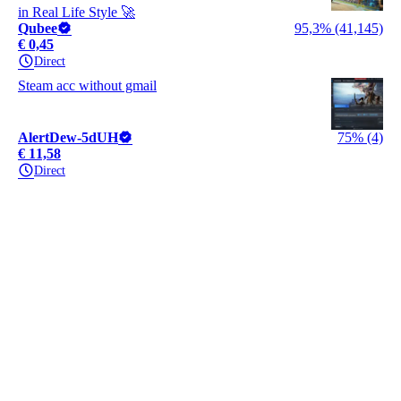
in Real Life Style 🚀
Qubee
95,3% (41,145)
€ 0,45
Direct
Steam acc without gmail
AlertDew-5dUH
75% (4)
€ 11,58
Direct