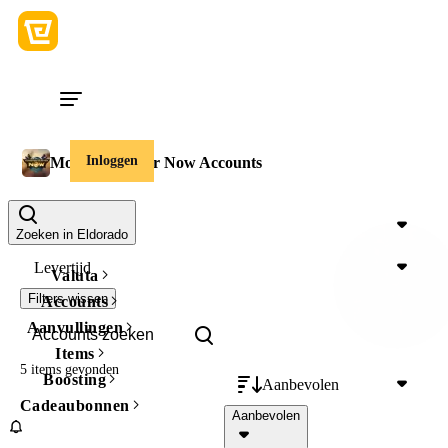
Inloggen
Monster Hunter Now Accounts
Prijs
Zoeken in Eldorado
Levertijd
Valuta
Filters wissen
Accounts
Aanvullingen
Items
5 items
gevonden
Boosting
Aanbevolen
Cadeaubonnen
Aanbevolen