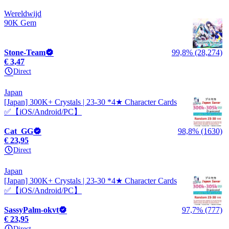
Wereldwijd
90K Gem
Stone-Team
99,8% (28,274)
€ 3,47
Direct
Japan
[Japan] 300K+ Crystals | 23-30 *4★ Character Cards
✅【iOS/Android/PC】
Cat_GG
98,8% (1630)
€ 23,95
Direct
Japan
[Japan] 300K+ Crystals | 23-30 *4★ Character Cards
✅【iOS/Android/PC】
SassyPalm-okvt
97,7% (777)
€ 23,95
Direct