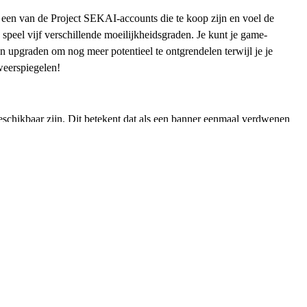
 een van de Project SEKAI-accounts die te koop zijn en voel de
peel vijf verschillende moeilijkheidsgraden. Je kunt je game-
n upgraden om nog meer potentieel te ontgrendelen terwijl je je
weerspiegelen!
beschikbaar zijn. Dit betekent dat als een banner eenmaal verdwenen
ful Stage!-accounts te kopen en je eigen zangergroep samen te stellen
lpen tijdens gameplay-uitdagingen. Door de beperkte beschikbaarheid
e Miku: Colorful Stage! accounts te koop kun je gemakkelijk je