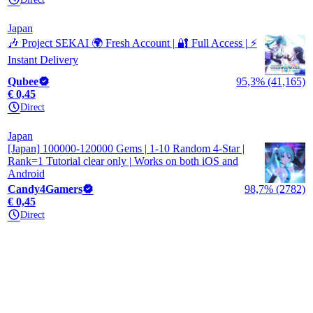
Japan
🎶 Project SEKAI 🌍 Fresh Account | 🔐 Full Access | ⚡
Instant Delivery
Qubee
95,3% (41,165)
€ 0,45
Direct
Japan
[Japan] 100000-120000 Gems | 1-10 Random 4-Star |
Rank=1 Tutorial clear only | Works on both iOS and
Android
Candy4Gamers
98,7% (2782)
€ 0,45
Direct