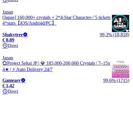
Japan
[Japan] 160,000+ crystals + 2*4-Star Character✅5 tickets
4*stars【iOS/Android/PC】
Shakytree
99,3% (18,818)
€ 0,89
Direct
Japan
💞Project Sekai JP | 💎 185,000-200,000 Crystals | 7–15x
4★ | ⚡ Auto Delivery 24/7
Gameasy
99,6% (1715)
€ 1,42
Direct