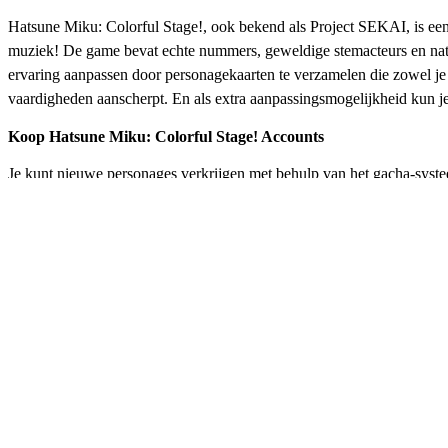
Hatsune Miku: Colorful Stage!, ook bekend als Project SEKAI, is een
muziek! De game bevat echte nummers, geweldige stemacteurs en natuu
ervaring aanpassen door personagekaarten te verzamelen die zowel je 
vaardigheden aanscherpt. En als extra aanpassingsmogelijkheid kun je 
Koop Hatsune Miku: Colorful Stage! Accounts
Je kunt nieuwe personages verkrijgen met behulp van het gacha-systee
is, het een tijdje kan duren (als het al terugkomt) voordat deze weer
uit je favorieten! Er zijn veel variaties op de zangers, omdat je hun
van personages lopen nieuwe spelers mogelijk bepaalde in-game belon
achterstand inhalen en op hetzelfde livepodium optreden!
Hoe PJSK-accounts kopen
Bekijk de PJSK-accountaanbiedingen en kies degene waarin
Kies het gewenste aantal PJSK-accounts.
Klik op "Nu kopen" en voer de betaling uit via je favoriet