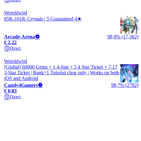
Wereldwijd
85K-101K Crystals | 5 Guaranteed 4★
Arcade-Arena
98,9% (17,362)
€ 2,22
Direct
Wereldwijd
[Global] 60000 Gems + 1 4-Star + 5 4 Star Ticket + 7-17
3-Star Ticket | Rank=1 Tutorial clear only | Works on both
iOS and Android
Candy4Gamers
98,7% (2782)
€ 0,83
Direct