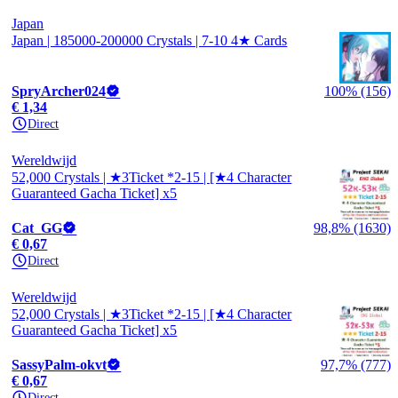
Japan
Japan | 185000-200000 Crystals | 7-10 4★ Cards
SpryArcher024
100% (156)
€ 1,34
Direct
Wereldwijd
52,000 Crystals | ★3Ticket *2-15 | [★4 Character
Guaranteed Gacha Ticket] x5
Cat_GG
98,8% (1630)
€ 0,67
Direct
Wereldwijd
52,000 Crystals | ★3Ticket *2-15 | [★4 Character
Guaranteed Gacha Ticket] x5
SassyPalm-okvt
97,7% (777)
€ 0,67
Direct