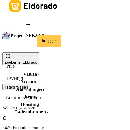
Project SEKAI Accounts
Inloggen
Regio
Zoeken in Eldorado
Prijs
Valuta
Levertijd
Accounts
Filters wissen
Aanvullingen
Items
Boosting
549 items
gevonden
Cadeaubonnen
24/7 liveondersteuning