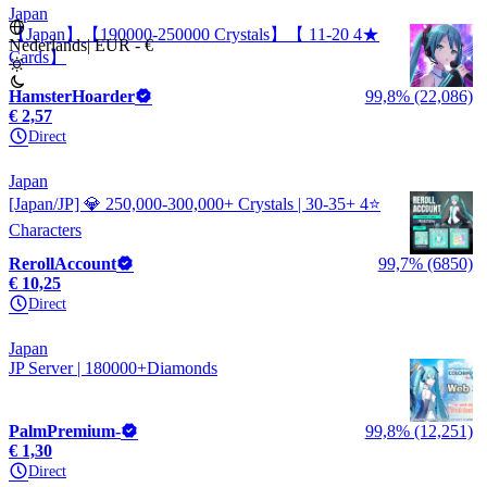
Japan
【Japan】【190000-250000 Crystals】【 11-20 4★
Nederlands
|
EUR - €
Cards】
HamsterHoarder
99,8% (22,086)
€ 2,57
Direct
Japan
[Japan/JP] 💎 250,000-300,000+ Crystals | 30-35+ 4⭐
Characters
RerollAccount
99,7% (6850)
€ 10,25
Direct
Japan
JP Server | 180000+Diamonds
PalmPremium-
99,8% (12,251)
€ 1,30
Direct