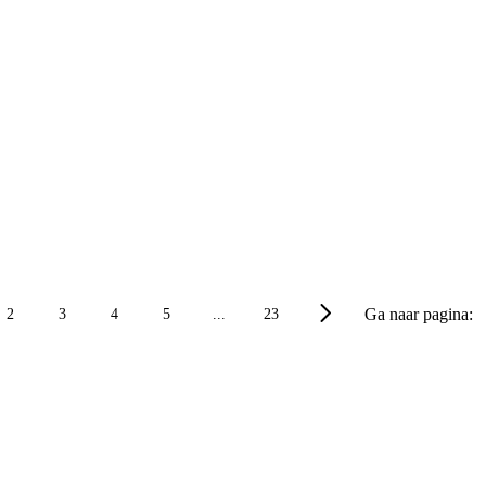
Ga naar pagina:
2
3
4
5
...
23