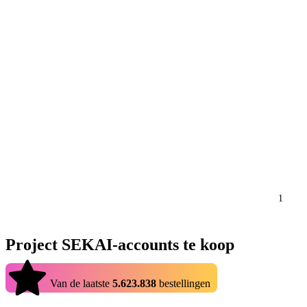
1
Project SEKAI-accounts te koop
4.9
Van de laatste
5.623.838
bestellingen