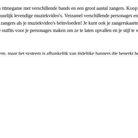
 ritmegame met verschillende bands en een groot aantal zangers. Koop
rlijk levendige muziekvideo's. Verzamel verschillende personages en s
zangers als je muziekvideo's beïnvloeden! Je kunt ook je zangerskaarte
outfits voor je personages maken om ze te laten opvallen en je stijl te 
m, maar het systeem is afhankelijk van tijdelijke banners die beperkt 
 beschikbaar is. Je kunt dit probleem omzeilen door Hatsune Miku: Color
 vaardigheden kunt verbeteren en hun talenten kunt benutten om je te he
ingen en functies mis die ervaren spelers wel hebben, maar met Hatsun
 je geïnteresseerd bent.
e betaalmethode.