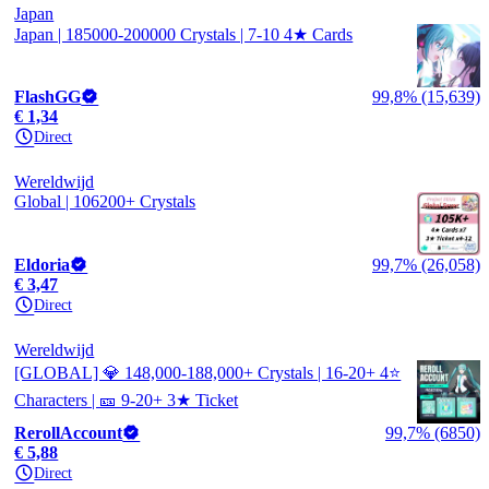
Japan
Japan | 185000-200000 Crystals | 7-10 4★ Cards
FlashGG
99,8% (15,639)
€ 1,34
Direct
Wereldwijd
Global | 106200+ Crystals
Eldoria
99,7% (26,058)
€ 3,47
Direct
Wereldwijd
[GLOBAL] 💎 148,000-188,000+ Crystals | 16-20+ 4⭐
Characters | 🎫 9-20+ 3★ Ticket
RerollAccount
99,7% (6850)
€ 5,88
Direct