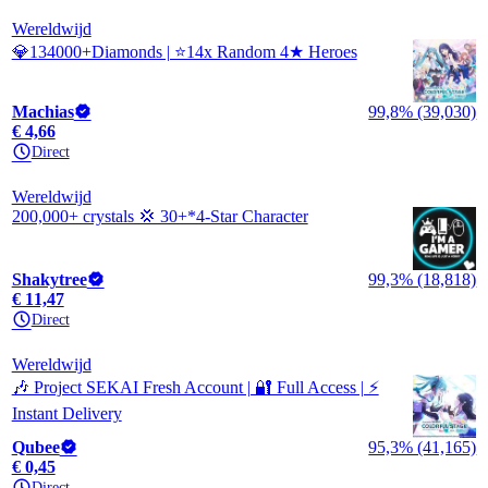
Wereldwijd
💎134000+Diamonds | ⭐14x Random 4★ Heroes
Machias
99,8% (39,030)
€ 4,66
Direct
Wereldwijd
200,000+ crystals 💢 30+*4-Star Character
Shakytree
99,3% (18,818)
€ 11,47
Direct
Wereldwijd
🎶 Project SEKAI Fresh Account | 🔐 Full Access | ⚡
Instant Delivery
Qubee
95,3% (41,165)
€ 0,45
Direct