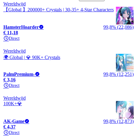
Wereldwijd
【Global 】200000+ Crystals | 30-35+ 4-Star Characters
HamsterHoarder
99,8% (22,086)
€ 11,18
Direct
Wereldwijd
🌍 Global | 💎 90K+ Crystals
PalmPremium-
99,8% (12,251)
€ 3,16
Direct
Wereldwijd
100K+💎
AK-Game
99,8% (12,873)
€ 4,37
Direct