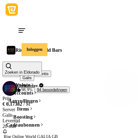
Inloggen
Rise Online Gold Bars
Server
Zoeken in Eldorado
Aarvad
Mantis
Galis
Valuta
DerinStore
98,9%
94 beoordelingen
Accounts
Prijs
Aanvullingen
€ 0,17382
/ M
Items
Server
Galis
Boosting
Levertijd
Cadeaubonnen
20 min
 Rise Online World GALIA GB
