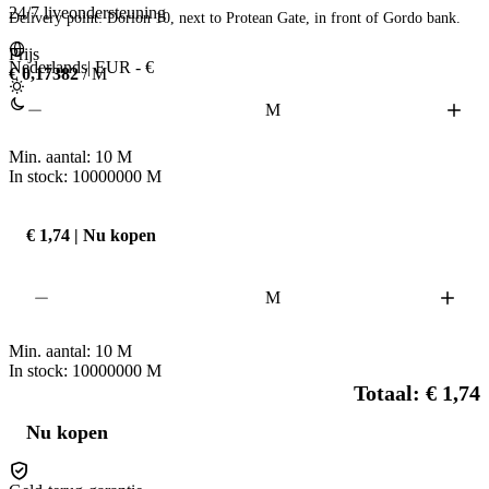
24/7 liveondersteuning
Delivery point: Dorion 10, next to Protean Gate, in front of Gordo bank. 
Prijs
Nederlands
|
EUR - €
€ 0,17382
/ M
M
Min. aantal:
10
M
In stock: 10000000
M
€ 1,74 | Nu kopen
M
Min. aantal:
10
M
In stock: 10000000
M
Totaal: € 1,74
Nu kopen