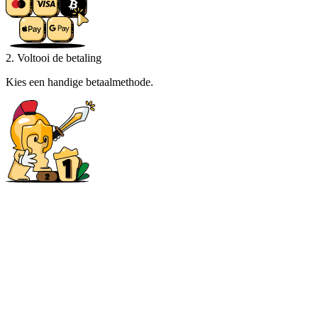
2. Voltooi de betaling
Kies een handige betaalmethode.
3. Bestelling klaar
Pak je bestelling en begin meteen met de game!
Onze community
4.9
Van de laatste
1.717.034
bestellingen
Fon***
quick and correct. extra confirmation in chat to ensure correct