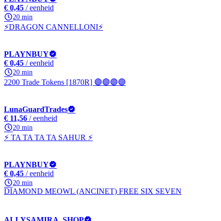
€ 0,45
/ eenheid
20 min
⚡DRAGON CANNELLONI⚡
PLAYNBUY
€ 0,45
/ eenheid
20 min
2200 Trade Tokens [1870R] 🟣🟣🟣🟣
LunaGuardTrades
€ 11,56
/ eenheid
20 min
⚡ TA TA TA TA SAHUR ⚡
PLAYNBUY
€ 0,45
/ eenheid
20 min
DIAMOND MEOWL (ANCINET) FREE SIX SEVEN
ALLYSAMIRA_SHOP