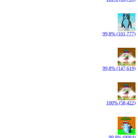
99,8% (101,777)
99,8% (147,619)
100% (58,422)
99,9% (9084)