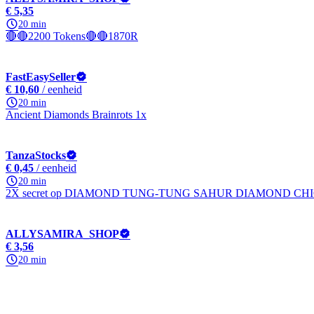
€ 5,35
20 min
🔴🔴2200 Tokens🔴🔴1870R
FastEasySeller
€ 10,60
/ eenheid
20 min
Ancient Diamonds Brainrots 1x
TanzaStocks
€ 0,45
/ eenheid
20 min
2X secret op DIAMOND TUNG-TUNG SAHUR DIAMOND CHI
ALLYSAMIRA_SHOP
€ 3,56
20 min