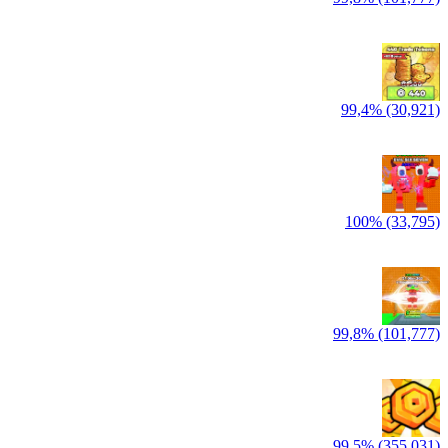
99,4% (30,921)
100% (33,795)
99,8% (101,777)
99,5% (355,031)