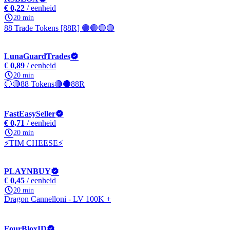
€ 0,22
/ eenheid
20 min
88 Trade Tokens [88R] 🟣🟣🟣🟣
LunaGuardTrades
€ 0,89
/ eenheid
20 min
🔴🔴88 Tokens🔴🔴88R
FastEasySeller
€ 0,71
/ eenheid
20 min
⚡TIM CHEESE⚡
PLAYNBUY
€ 0,45
/ eenheid
20 min
Dragon Cannelloni - LV 100K +
FourBloxID