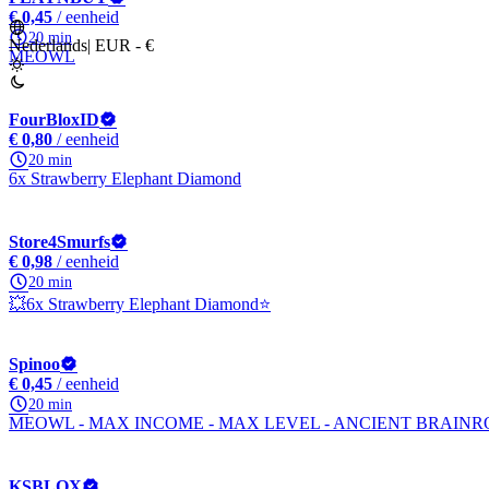
€ 0,45
/ eenheid
20 min
Nederlands
|
EUR - €
MEOWL
FourBloxID
€ 0,80
/ eenheid
20 min
6x Strawberry Elephant Diamond
Store4Smurfs
€ 0,98
/ eenheid
20 min
💥6x Strawberry Elephant Diamond⭐
Spinoo
€ 0,45
/ eenheid
20 min
MEOWL - MAX INCOME - MAX LEVEL - ANCIENT BRAINR
KSBLOX