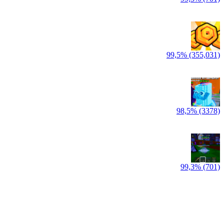
99,5% (355,031)
98,5% (3378)
99,3% (701)