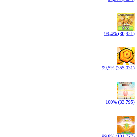
99,4% (30,921)
99,5% (355,031)
100% (33,795)
99,8% (101,777)