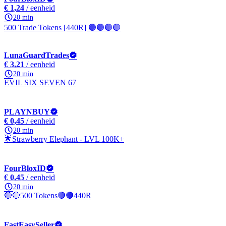
€ 1,24
/ eenheid
20 min
500 Trade Tokens [440R] 🟣🟣🟣🟣
LunaGuardTrades
€ 3,21
/ eenheid
20 min
EVIL SIX SEVEN 67
PLAYNBUY
€ 0,45
/ eenheid
20 min
🌟Strawberry Elephant - LVL 100K+
FourBloxID
€ 0,45
/ eenheid
20 min
🔴🔴500 Tokens🔴🔴440R
FastEasySeller