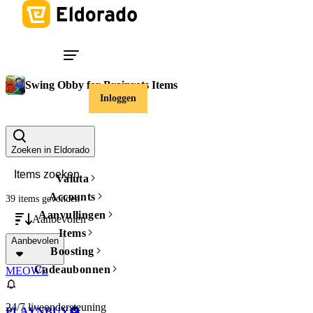
Swing Obby for Brainrots Items
Inloggen
Prijs
Filters wissen
Zoeken in Eldorado
Valuta
Accounts
39 items
gevonden
Aanvullingen
Aanbevolen
Items
Aanbevolen
Boosting
Cadeaubonnen
MEOWL
24/7 liveondersteuning
PLAYNBUY