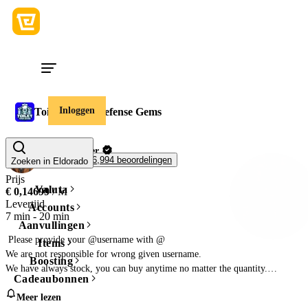
Inloggen
Toilet Tower Defense Gems
FastEasySeller
99,5%
356,994 beoordelingen
Zoeken in Eldorado
Prijs
Valuta
€ 0,14699
/ M
Levertijd
Accounts
7 min
-
20 min
Aanvullingen
 Please provide your @username with @

Items
We are not responsible for wrong given username.

Boosting
We have always stock, you can buy anytime no matter the quantity.

Cadeaubonnen
Please note:

Meer lezen