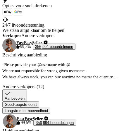
Opties voor snel afrekenen
24/7 liveondersteuning
We staan altijd klaar om te helpen
Verkoper
Andere verkopers
FastEasySeller
99,5%
356,994 beoordelingen
Beschrijving aanbieding
 Please provide your @username with @

We are not responsible for wrong given username.

We have always stock, you can buy anytime no matter the quantity.

Andere verkopers (12)
Please note:

The maximum storage limit for gems in the backpack is 10M. Any excess 
Aanbevolen
gems beyond this limit will disappear. This is a mechanism within the game 
Goedkoopste eerst
Laagste min. hoeveelheid
FastEasySeller
99,5%
356,994 beoordelingen
Huidige aanbieding