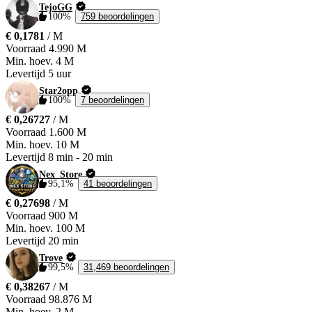
TejoGG
100%
759 beoordelingen
€ 0,1781
/ M
Voorraad
4.990 M
Min. hoev.
4 M
Levertijd
5 uur
Star2opp
100%
7 beoordelingen
€ 0,26727
/ M
Voorraad
1.600 M
Min. hoev.
10 M
Levertijd
8 min
-
20 min
Nex_Store
95,1%
41 beoordelingen
€ 0,27698
/ M
Voorraad
900 M
Min. hoev.
100 M
Levertijd
20 min
Trove
99,5%
31,469 beoordelingen
€ 0,38267
/ M
Voorraad
98.876 M
Min. hoev.
2 M