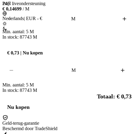
The maximum storage limit for gems in the backpack is 10M. Any excess 
24/7 liveondersteuning
Prijs
gems beyond this limit will disappear. This is a mechanism within the game 
€ 0,14699
/ M
Nederlands
|
EUR - €
M
Min. aantal:
5
M
In stock: 87743
M
€ 0,73 | Nu kopen
M
Min. aantal:
5
M
In stock: 87743
M
Totaal: € 0,73
Nu kopen
Geld-terug-garantie
Beschermd door TradeShield