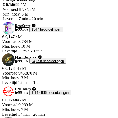
€ 0,14699
/ M
Voorraad
87.743 M
Min. hoev.
5 M
Levertijd
7 min
-
20 min
ReasStore
99,5%
1347 beoordelingen
€ 0,147
/ M
Voorraad
8.784 M
Min. hoev.
10 M
Levertijd
15 min
-
1 uur
FlashDelivery
99,1%
94,598 beoordelingen
€ 0,17814
/ M
Voorraad
946.870 M
Min. hoev.
3 M
Levertijd
12 min
-
1 uur
CNLTeam
99,3%
1,147,836 beoordelingen
€ 0,22484
/ M
Voorraad
9.989 M
Min. hoev.
7 M
Levertijd
14 min
-
20 min