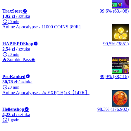
TraxStore
99,6% (63,408)
1,92 zł
/ sztuka
20 min
Anime Apocalypse - 11000 COINS [89R]
HAPISPDShop
99,5% (3851)
2,54 zł
/ sztuka
20 min
🔥Zombie Pass🔥
ProRanked
99,9% (38,516)
30,78 zł
/ sztuka
20 min
Anime Apocalypse - 2x EXP(1H)x3【147R】
Hellenshop
98,3% (176,902)
4,23 zł
/ sztuka
1 godz.