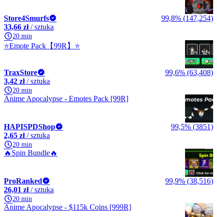
Store4Smurfs
99,8% (147,254)
33,66 zł
/ sztuka
20 min
⭐Emote Pack【99R】⭐
TraxStore
99,6% (63,408)
3,42 zł
/ sztuka
20 min
Anime Apocalypse - Emotes Pack [99R]
HAPISPDShop
99,5% (3851)
2,65 zł
/ sztuka
20 min
🔥Spin Bundle🔥
ProRanked
99,9% (38,516)
26,01 zł
/ sztuka
20 min
Anime Apocalypse - $115k Coins [999R]