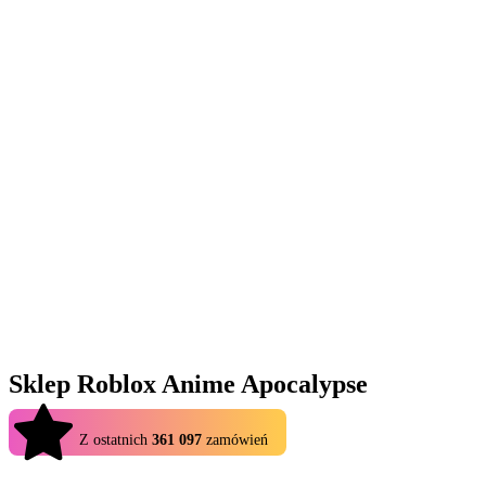
Sklep Roblox Anime Apocalypse
4.9
Z ostatnich
361 097
zamówień