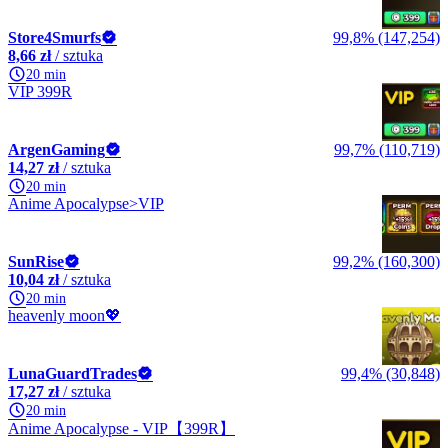
Store4Smurfs
99,8% (147,254)
8,66 zł
/ sztuka
20 min
VIP 399R
ArgenGaming
99,7% (110,719)
14,27 zł
/ sztuka
20 min
Anime Apocalypse>VIP
SunRise
99,2% (160,300)
10,04 zł
/ sztuka
20 min
heavenly moon💖
LunaGuardTrades
99,4% (30,848)
17,27 zł
/ sztuka
20 min
Anime Apocalypse - VIP【399R】