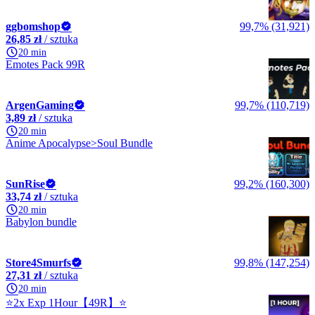
ggbomshop
99,7% (31,921)
26,85 zł
/ sztuka
20 min
Emotes Pack 99R
ArgenGaming
99,7% (110,719)
3,89 zł
/ sztuka
20 min
Anime Apocalypse>Soul Bundle
SunRise
99,2% (160,300)
33,74 zł
/ sztuka
20 min
Babylon bundle
Store4Smurfs
99,8% (147,254)
27,31 zł
/ sztuka
20 min
⭐2x Exp 1Hour【49R】⭐