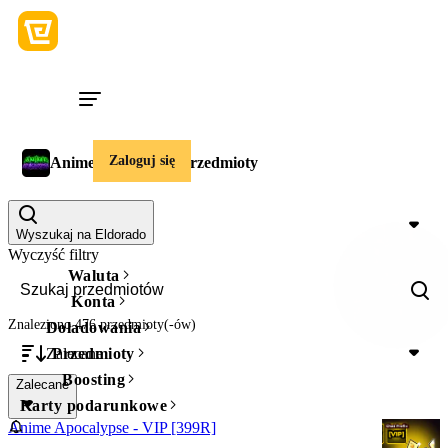
Zaloguj się
Anime Apocalypse Przedmioty
Cena
Wyszukaj na Eldorado
Wyczyść filtry
Waluta
Konta
Znaleziono 476 przedmioty(-ów)
Doładowania
Zalecane
Przedmioty
Boosting
Zalecane
Karty podarunkowe
Anime Apocalypse - VIP [399R]