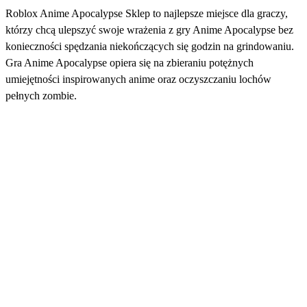
Roblox Anime Apocalypse Sklep to najlepsze miejsce dla graczy,
którzy chcą ulepszyć swoje wrażenia z gry Anime Apocalypse bez
konieczności spędzania niekończących się godzin na grindowaniu.
Gra Anime Apocalypse opiera się na zbieraniu potężnych
umiejętności inspirowanych anime oraz oczyszczaniu lochów
pełnych zombie.
Na stronie Eldorado.gg gracze mogą znaleźć tysiące ofert Anime
Apocalypse od zaufanych sprzedawców w niskich cenach.
Niezależnie od tego, czy potrzebujesz przepustek do gier, pakietów
czy innych przydatnych ulepszeń, ten rynek ułatwia porównywanie
ofert, bezpieczne zakupy i szybkie otrzymywanie zamówień.
Tanie przepustki do gry Anime Apocalypse
Tanie przepustki do gry Anime Apocalypse to jeden z najprostszych
sposobów na przyspieszenie postępów. Przepustki do gry w Anime
Apocalypse zapewniają wiele korzyści. Na przykład status VIP
zapewnia 15% wzrost dochodów z monet i częstotliwości
pojawiania się przedmiotów, a także zapewnia dodatkowe obroty