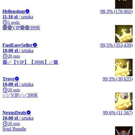
Hellenshop
98,3% (176,902)
11,16 zł
/ sztuka
1 godz.
🔴🔴VIP🔴🔴399R
FastEasySeller
99,5% (353,439)
10,00 zł
/ sztuka
20 min
🟥✅【VIP】【399R】✅🟥
Trove
99,5% (30,635)
10,00 zł
/ sztuka
20 min
✅✅VIP✅✅399R
NexusDeals
99,6% (11,567)
10,00 zł
/ sztuka
20 min
Soul Bundle