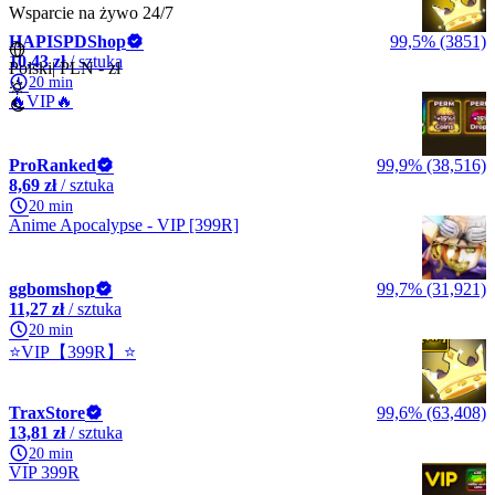
Wsparcie na żywo 24/7
HAPISPDShop
99,5% (3851)
10,43 zł
/ sztuka
Polski
|
PLN - zł
20 min
🔥VIP🔥
ProRanked
99,9% (38,516)
8,69 zł
/ sztuka
20 min
Anime Apocalypse - VIP [399R]
ggbomshop
99,7% (31,921)
11,27 zł
/ sztuka
20 min
⭐VIP【399R】⭐
TraxStore
99,6% (63,408)
13,81 zł
/ sztuka
20 min
VIP 399R