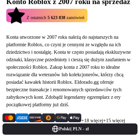
Konto Roblox z 2007 roku na sprzedaż
4.9
Z ostatnich
5 623 838
zamówień
Konta utworzone w 2007 roku należą do najstarszych na
platformie Roblox, co czyni je cennymi ze względu na ich
dziedzictwo i nostalgię. Konta te często posiadają ekskluzywne
odznaki, klasyczne przedmioty i cieszą się dużym zaufaniem w
społeczności Roblox. Zakup konta z 2007 roku to idealne
rozwiązanie dla weteranów lub kolekcjonerów, którzy chcą
posiadać kawałek historii Roblox. Eldorado.gg oferuje
bezpieczne transakcje i renomowanych sprzedawców tych
zabytkowych kont. Zdobądź legendarny egzemplarz z ery
początkowej platformy już dziś.
+18 więcej
+15 więcej
Polski
|
PLN - zł