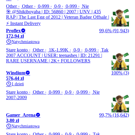
Other
Other
0-999
0-9
0-999
Nie
🎯 @Shikiboyaba | ID: 56860 | 2007 | UNV | 435
RAP | The Last Egg of 2012 | Veteran Badge Offsale |
⚡ Instant Delivery
Proflex
99,6% (91,943)
172,94 zł
Natychmiastowa
Stare konto
Other
1K-1.99K
0-9
0-999
Tak
2007 ACCOUNT | USER: teenashes | ID: 21291 |
RARE USERNAME | 2K+ FOLLOWERS
Windium
100% (3)
576,44 zł
1 dzień
Stare konto
Other
0-999
0-9
0-999
Nie
2007-2009
Gamer_Arena
99,7% (16,642)
3,80 zł
Natychmiastowa
Stare konto
Other
0-999
0-9
0-999
Tak