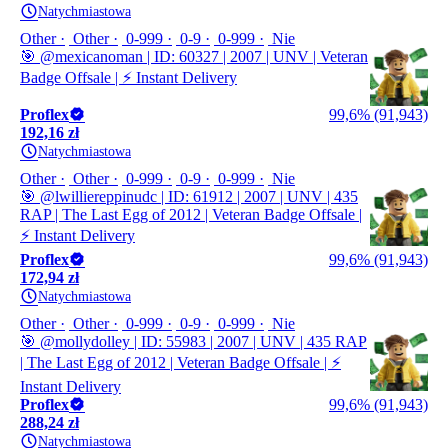
Natychmiastowa
Other
Other
0-999
0-9
0-999
Nie
🎯 @mexicanoman | ID: 60327 | 2007 | UNV | Veteran
Badge Offsale | ⚡ Instant Delivery
Proflex
99,6% (91,943)
192,16 zł
Natychmiastowa
Other
Other
0-999
0-9
0-999
Nie
🎯 @lwilliereppinudc | ID: 61912 | 2007 | UNV | 435
RAP | The Last Egg of 2012 | Veteran Badge Offsale |
⚡ Instant Delivery
Proflex
99,6% (91,943)
172,94 zł
Natychmiastowa
Other
Other
0-999
0-9
0-999
Nie
🎯 @mollydolley | ID: 55983 | 2007 | UNV | 435 RAP
| The Last Egg of 2012 | Veteran Badge Offsale | ⚡
Instant Delivery
Proflex
99,6% (91,943)
288,24 zł
Natychmiastowa