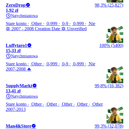
ZeroDrop
98,3% (25,827)
1,92 zł
Natychmiastowa
Stare konto
Other
0-999
0-9
0-999
Nie
🔯 2007 - 2008 Creation Date 🔯 Unverified
Luffytaro1
100% (5400)
15,33 zł
Natychmiastowa
Stare konto
Other
0-999
0-9
0-999
Nie
2007-2008 🔥
SupplyMarkt
99,8% (16,382)
13,41 zł
Natychmiastowa
Stare konto
Other
Other
Other
Other
Other
2007-2013
Man4ikStore
99,3% (32,078)