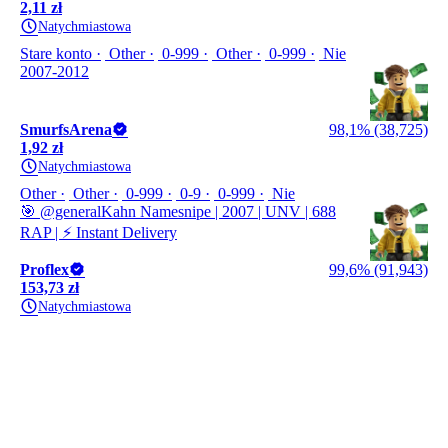
2,11 zł
Natychmiastowa
Stare konto
Other
0-999
Other
0-999
Nie
2007-2012
SmurfsArena
98,1% (38,725)
1,92 zł
Natychmiastowa
Other
Other
0-999
0-9
0-999
Nie
🎯 @generalKahn Namesnipe | 2007 | UNV | 688
RAP | ⚡ Instant Delivery
Proflex
99,6% (91,943)
153,73 zł
Natychmiastowa