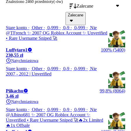
Znaleziono 2460 przedmioty(-ów)
Zalecane
Zalecane
Stare konto
Other
0-999
0-9
0-999
Nie
@TFrench ✨ 2007 OG Roblox Account ✨ Unverified
• Rare Username Sniped 🚀
Luffytaro1
100% (5400)
230,55 zł
Natychmiastowa
Stare konto
Other
0-999
0-9
0-999
Nie
2007 - 2012 | Unverified
Piikachu
99,8% (8064)
3,46 zł
Natychmiastowa
Stare konto
Other
0-999
0-9
0-999
Nie
@Albino681 ✨ 2007 OG Roblox Account ✨
Unverified • Rare Username Sniped 🚀🔥2x Limited
🔥1x Offsale