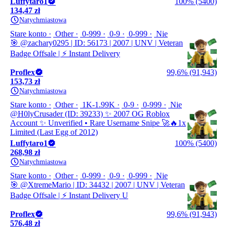
Luffytaro1
100% (5400)
134,47 zł
Natychmiastowa
Stare konto
Other
0-999
0-9
0-999
Nie
🎯 @zachary0295 | ID: 56173 | 2007 | UNV | Veteran
Badge Offsale | ⚡ Instant Delivery
Proflex
99,6% (91,943)
153,73 zł
Natychmiastowa
Stare konto
Other
1K-1.99K
0-9
0-999
Nie
@H0lyCrusader (ID: 39233) ✨ 2007 OG Roblox
Account ✨ Unverified • Rare Username Snipe 🚀🔥1x
Limited (Last Egg of 2012)
Luffytaro1
100% (5400)
268,98 zł
Natychmiastowa
Stare konto
Other
0-999
0-9
0-999
Nie
🎯 @XtremeMario | ID: 34432 | 2007 | UNV | Veteran
Badge Offsale | ⚡ Instant Delivery U
Proflex
99,6% (91,943)
576,48 zł