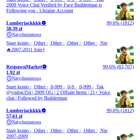
2009 Voice Chat Verified by Face Builderman is
Following you - Ukraine Account
Lumberjackkkk
99,6% (1812)
38,39 zł
Natychmiastowa
Stare konto
Other
Other
Other
Other
Nie
🔥2007-2011 Join⚡
RespawnMarket
99,6% (83,707)
1,92 zł
Natychmiastowa
Stare konto
Other
0-999
0-9
0-999
Tak
@yodog354 | 2009 OG | 2 Offsale Items | 21+ Voice
chat | Followed by Builderman
Lumberjackkkk
99,6% (1812)
57,61 zł
Natychmiastowa
Stare konto
Other
Other
Other
Other
Nie
2007-2009