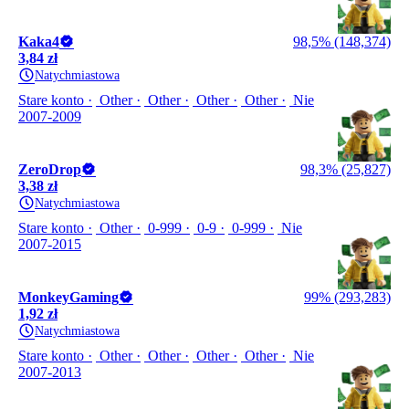
Kaka4
98,5% (148,374)
3,84 zł
Natychmiastowa
Stare konto
Other
Other
Other
Other
Nie
2007-2009
ZeroDrop
98,3% (25,827)
3,38 zł
Natychmiastowa
Stare konto
Other
0-999
0-9
0-999
Nie
2007-2015
MonkeyGaming
99% (293,283)
1,92 zł
Natychmiastowa
Stare konto
Other
Other
Other
Other
Nie
2007-2013