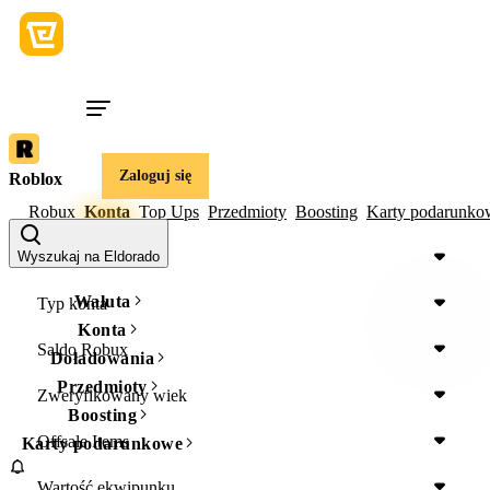
Zaloguj się
Roblox
Robux
Konta
Top Ups
Przedmioty
Boosting
Karty podarunko
Gra
Wyszukaj na Eldorado
Waluta
Typ konta
Konta
Saldo Robux
Doładowania
Przedmioty
Zweryfikowany wiek
Boosting
Offsale Items
Karty podarunkowe
Wartość ekwipunku