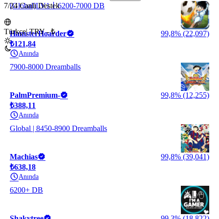
7/24 Canlı Destek
[Global]LV1丨6200-7000 DB
Türkçe
|
TRY - ₺
HamsterHoarder
99,8% (22,097)
₺121,84
Anında
7900-8000 Dreamballs
PalmPremium-
99,8% (12,255)
₺388,11
Anında
Global | 8450-8900 Dreamballs
Machias
99,8% (39,041)
₺638,18
Anında
6200+ DB
Shakytree
99,3% (18,822)