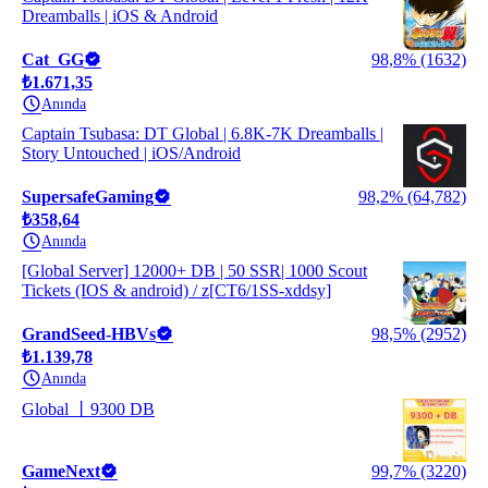
Dreamballs | iOS & Android
Cat_GG
98,8% (1632)
₺1.671,35
Anında
Captain Tsubasa: DT Global | 6.8K-7K Dreamballs |
Story Untouched | iOS/Android
SupersafeGaming
98,2% (64,782)
₺358,64
Anında
[Global Server] 12000+ DB | 50 SSR| 1000 Scout
Tickets (IOS & android) / z[CT6/1SS-xddsy]
GrandSeed-HBVs
98,5% (2952)
₺1.139,78
Anında
Global 丨9300 DB
GameNext
99,7% (3220)