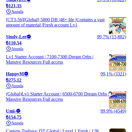
₺121,35
Anında
[CT3-56][Global] 5800 DB |48+ Ide |Contains a vast
amount of material |Fresh account Lv1
Study-Lee
99,7% (15,882)
₺110,54
Anında
Lv1 Starter Account | 7100-7300 Dream Orbs |
Massive Resources Full access
HappyM
99,1% (3321)
₺275,12
Anında
(Global)Lv1 Starter Account | 6500-6700 Dream Orbs |
Massive Resources Full access
Umi-
99,9% (4549)
₺154,75
Anında
Captain Tsubasa: DT Global | Level 1 Fresh | 12K