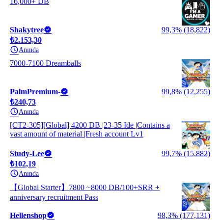
16,000+ DB
Shakytree
99,3% (18,822)
₺2.153,30
Anında
7000-7100 Dreamballs
PalmPremium-
99,8% (12,255)
₺240,73
Anında
[CT2-305][Global] 4200 DB |23-35 Ide |Contains a
vast amount of material |Fresh account Lv1
Study-Lee
99,7% (15,882)
₺102,19
Anında
【Global Starter】7800 ~8000 DB/100+SRR +
anniversary recruitment Pass
Hellenshop
98,3% (177,131)