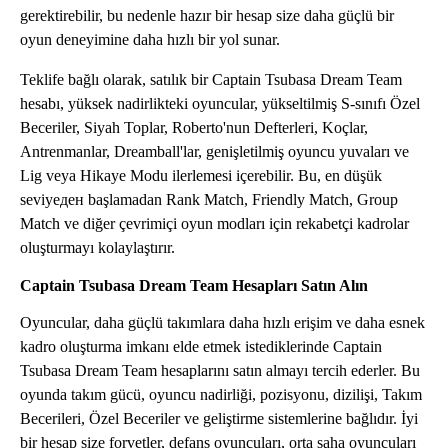
gerektirebilir, bu nedenle hazır bir hesap size daha güçlü bir
oyun deneyimine daha hızlı bir yol sunar.
Teklife bağlı olarak, satılık bir Captain Tsubasa Dream Team
hesabı, yüksek nadirlikteki oyuncular, yükseltilmiş S-sınıfı Özel
Beceriler, Siyah Toplar, Roberto'nun Defterleri, Koçlar,
Antrenmanlar, Dreamball'lar, genişletilmiş oyuncu yuvaları ve
Lig veya Hikaye Modu ilerlemesi içerebilir. Bu, en düşük
seviyeден başlamadan Rank Match, Friendly Match, Group
Match ve diğer çevrimiçi oyun modları için rekabetçi kadrolar
oluşturmayı kolaylaştırır.
Captain Tsubasa Dream Team Hesapları Satın Alın
Oyuncular, daha güçlü takımlara daha hızlı erişim ve daha esnek
kadro oluşturma imkanı elde etmek istediklerinde Captain
Tsubasa Dream Team hesaplarını satın almayı tercih ederler. Bu
oyunda takım gücü, oyuncu nadirliği, pozisyonu, dizilişi, Takım
Becerileri, Özel Beceriler ve geliştirme sistemlerine bağlıdır. İyi
bir hesap size forvetler, defans oyuncuları, orta saha oyuncuları