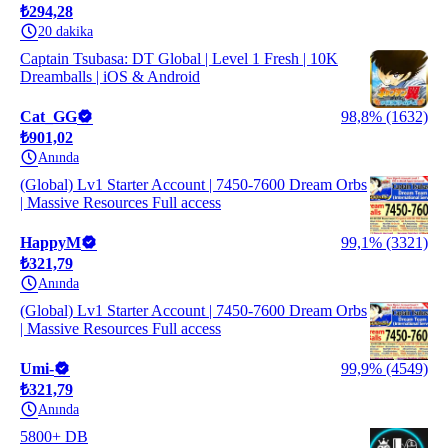
₺294,28
20 dakika
Captain Tsubasa: DT Global | Level 1 Fresh | 10K
Dreamballs | iOS & Android
Cat_GG
98,8% (1632)
₺901,02
Anında
(Global) Lv1 Starter Account | 7450-7600 Dream Orbs
| Massive Resources Full access
HappyM
99,1% (3321)
₺321,79
Anında
(Global) Lv1 Starter Account | 7450-7600 Dream Orbs
| Massive Resources Full access
Umi-
99,9% (4549)
₺321,79
Anında
5800+ DB