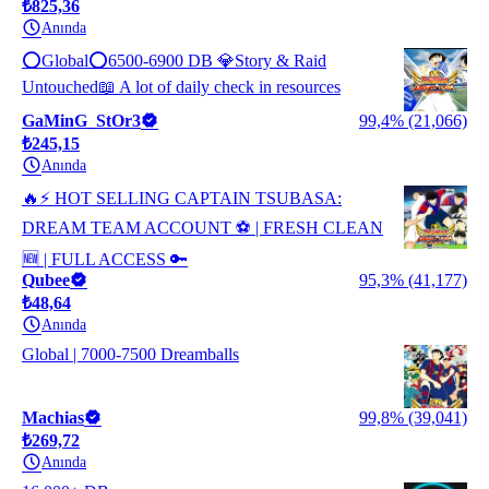
₺825,36
Anında
⭕Global⭕6500-6900 DB 💎Story & Raid
Untouched📖 A lot of daily check in resources
GaMinG_StOr3
99,4% (21,066)
₺245,15
Anında
🔥⚡ HOT SELLING CAPTAIN TSUBASA:
DREAM TEAM ACCOUNT ⚽ | FRESH CLEAN
🆕 | FULL ACCESS 🔑
Qubee
95,3% (41,177)
₺48,64
Anında
Global | 7000-7500 Dreamballs
Machias
99,8% (39,041)
₺269,72
Anında