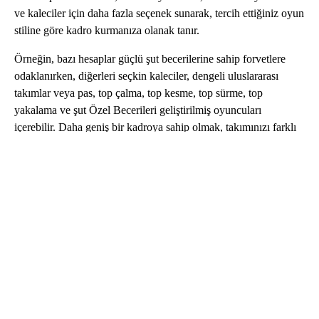
ve kaleciler için daha fazla seçenek sunarak, tercih ettiğiniz oyun
stiline göre kadro kurmanıza olanak tanır.
Örneğin, bazı hesaplar güçlü şut becerilerine sahip forvetlere
odaklanırken, diğerleri seçkin kaleciler, dengeli uluslararası
takımlar veya pas, top çalma, top kesme, top sürme, top
yakalama ve şut Özel Becerileri geliştirilmiş oyuncuları
içerebilir. Daha geniş bir kadroya sahip olmak, takımınızı farklı
rakiplere ve çevrimiçi karşılaşmalara göre ayarlamayı
kolaylaştırır. Eldorado.gg, alıcıların teklifleri fiyat, dahil olan
oyuncular, kaynaklar, teslimat hızı ve hesap ilerlemesi açısından
karşılaştırmasına yardımcı olur.
Ucuz Captain Tsubasa Dream Team Hesapları
Ucuz Captain Tsubasa Dream Team Hesapları, tam donanımlı
bir profil için para ödemeden daha iyi bir başlangıç yapmak
isteyen oyuncular için kullanışlıdır. Bu hesaplar, iyi bir başlangıç
kadrosu, bazı SSR veya UR oyuncular, temel antrenman
ilerlemesi, kaydedilmiş Dreamball'lar ve gelecekteki