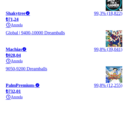
Shakytree
99,3% (18,822)
₺71,24
Anında
Global | 9400-10000 Dreamballs
Machias
99,8% (39,041)
₺928,04
Anında
9050-9200 Dreamballs
PalmPremium-
99,8% (12,255)
₺732,01
Anında