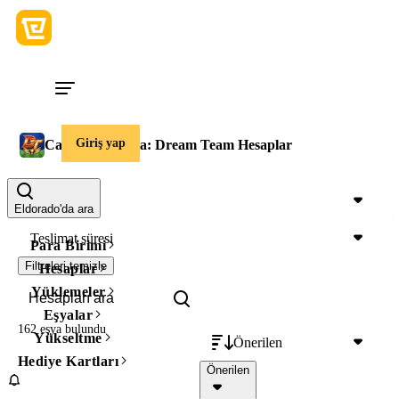
Giriş yap
Captain Tsubasa: Dream Team Hesaplar
Fiyat
Eldorado'da ara
Teslimat süresi
Para Birimi
Filtreleri temizle
Hesaplar
Yüklemeler
Eşyalar
162 eşya
bulundu
Yükseltme
Önerilen
Hediye Kartları
Önerilen