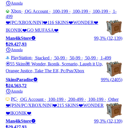
Anında
Xbox
OG Account
100-199
100-199
100-199
1-
499
❤️[PC/XBOX/NIN]❤️116 SKINS❤️WONDER❤️
IKONIK❤️GO MUFASA❤️
Man4ikStore
99,3% (32,139)
₺29.427,93
Anında
PlayStation
Stacked
50-99
50-99
50-99
1-499
🏵️55 Skins🌺 Wonder, Ikonik, Scenario, Laugh it Up,
Orange Justice, Take The Elf, Pc/Psn/Xbox
SkinsParadise
99% (2405)
₺24.563,72
Anında
PC
OG Account
100-199
200-499
100-199
Other
❤️[PSN/PC/XBOX/NIN]❤️215 SKINS❤️WONDER
❤️IKONIK❤️
Man4ikStore
99,3% (32,139)
₺29.427,93