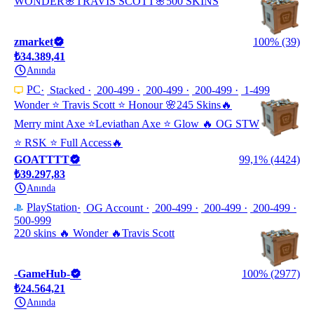
WONDER🌸TRAVIS SCOTT🌸500 SKINS
zmarket
100% (39)
₺34.389,41
Anında
PC
Stacked
200-499
200-499
200-499
1-499
Wonder ⭐ Travis Scott ⭐️ Honour 🌸245 Skins🔥
Merry mint Axe ⭐️Leviathan Axe ⭐️ Glow 🔥 OG STW
⭐️ RSK ⭐️ Full Access🔥
GOATTTT
99,1% (4424)
₺39.297,83
Anında
PlayStation
OG Account
200-499
200-499
200-499
500-999
220 skins 🔥 Wonder 🔥Travis Scott
-GameHub-
100% (2977)
₺24.564,21
Anında