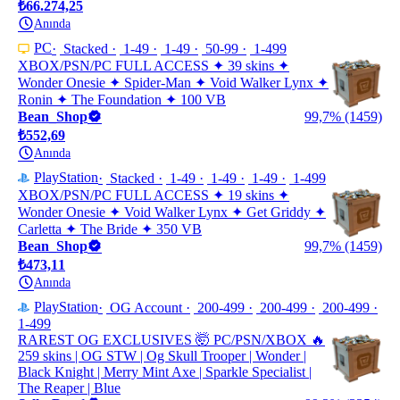
₺66.274,25
Anında
PC
Stacked
1-49
1-49
50-99
1-499
XBOX/PSN/PC FULL ACCESS ✦ 39 skins ✦
Wonder Onesie ✦ Spider-Man ✦ Void Walker Lynx ✦
Ronin ✦ The Foundation ✦ 100 VB
Bean_Shop
99,7% (1459)
₺552,69
Anında
PlayStation
Stacked
1-49
1-49
1-49
1-499
XBOX/PSN/PC FULL ACCESS ✦ 19 skins ✦
Wonder Onesie ✦ Void Walker Lynx ✦ Get Griddy ✦
Carletta ✦ The Bride ✦ 350 VB
Bean_Shop
99,7% (1459)
₺473,11
Anında
PlayStation
OG Account
200-499
200-499
200-499
1-499
RAREST OG EXCLUSIVES 🤯 PC/PSN/XBOX 🔥
259 skins | OG STW | Og Skull Trooper | Wonder |
Black Knight | Merry Mint Axe | Sparkle Specialist |
The Reaper | Blue