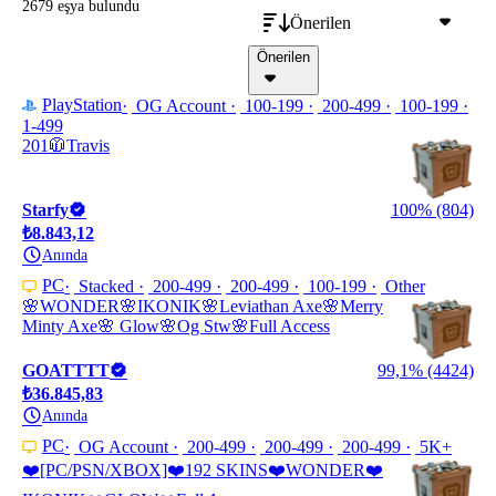
2679 eşya
bulundu
Önerilen
Önerilen
PlayStation
OG Account
100-199
200-499
100-199
1-499
201🧥Travis
Starfy
100% (804)
₺8.843,12
Anında
PC
Stacked
200-499
200-499
100-199
Other
🌸WONDER🌸IKONIK🌸Leviathan Axe🌸Merry
Minty Axe🌸 Glow🌸Og Stw🌸Full Access
GOATTTT
99,1% (4424)
₺36.845,83
Anında
PC
OG Account
200-499
200-499
200-499
5K+
❤️[PC/PSN/XBOX]❤️192 SKINS❤️WONDER❤️