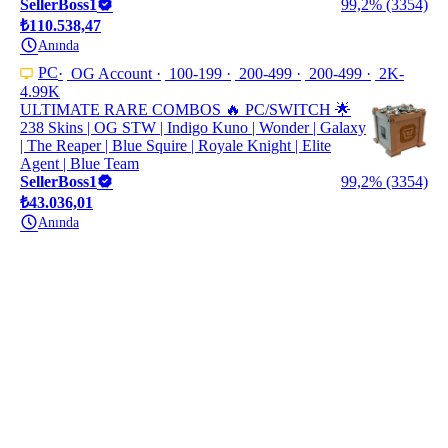
SellerBoss1
99,2% (3354)
₺110.538,47
Anında
PC
OG Account
100-199
200-499
200-499
2K-
4.99K
ULTIMATE RARE COMBOS 🔥 PC/SWITCH 🌟
238 Skins | OG STW | Indigo Kuno | Wonder | Galaxy
| The Reaper | Blue Squire | Royale Knight | Elite
Agent | Blue Team
SellerBoss1
99,2% (3354)
₺43.036,01
Anında