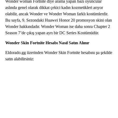
Wonder woman Fortnite diye arama yapan bazı oyuncular
aslında genel olarak dikkat çekici kadın kozmetikleri arıyor
olabilir, ancak Wonder ve Wonder Woman farklı kostümlerdir.
Bu sayfa, 9. Sezondaki Huawei Honor 20 promosyon skini olan
Wonder hakkındadır. Wonder Woman ise daha sonra Chapter 2
Season 7’de çıkış yapan ayrı bir DC Series Kostümüdür.
Wonder Skin Fortnite Hesabı Nasıl Satın Alınır
Eldorado.gg üzerinden Wonder Skin Fortnite hesabını şu şekilde
satın alabilirsiniz:
Mevcut Wonder Skin Fortnite hesap ilanlarına göz
atın.
Hesabın Wonder skinini ve istediğiniz diğer
özellikleri içerdiğinden emin olmak için açıklamayı
inceleyin.
“Şimdi Satın Al” seçeneğine tıklayın ve ödemenizi
tercih ettiğiniz yöntemle tamamlayın.