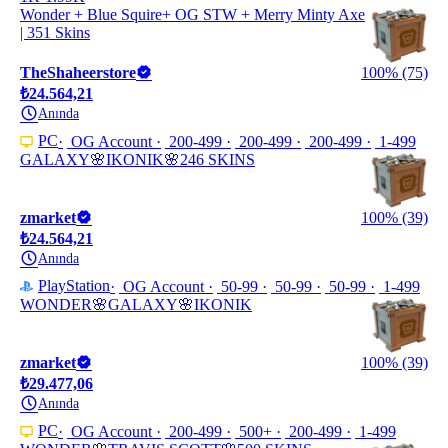
Wonder + Blue Squire+ OG STW + Merry Minty Axe
| 351 Skins
TheShaheerstore
100% (75)
₺24.564,21
Anında
PC
OG Account
200-499
200-499
200-499
1-499
GALAXY🌸IKONIK🌸246 SKINS
zmarket
100% (39)
₺24.564,21
Anında
PlayStation
OG Account
50-99
50-99
50-99
1-499
WONDER🌸GALAXY🌸IKONIK
zmarket
100% (39)
₺29.477,06
Anında
PC
OG Account
200-499
500+
200-499
1-499