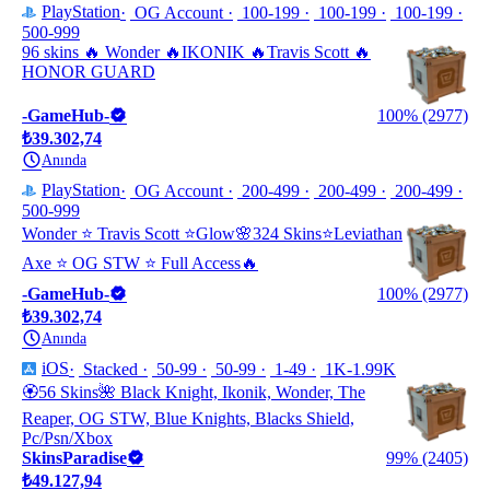
PlayStation
OG Account
100-199
100-199
100-199
500-999
96 skins 🔥 Wonder 🔥IKONIK 🔥Travis Scott 🔥
HONOR GUARD
-GameHub-
100% (2977)
₺39.302,74
Anında
PlayStation
OG Account
200-499
200-499
200-499
500-999
Wonder ⭐ Travis Scott ⭐️Glow🌸324 Skins⭐️Leviathan
Axe ⭐️ OG STW ⭐️ Full Access🔥
-GameHub-
100% (2977)
₺39.302,74
Anında
iOS
Stacked
50-99
50-99
1-49
1K-1.99K
🏵️56 Skins🌺 Black Knight, Ikonik, Wonder, The
Reaper, OG STW, Blue Knights, Blacks Shield,
Pc/Psn/Xbox
SkinsParadise
99% (2405)
₺49.127,94