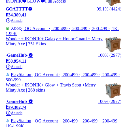
IKONIK❤️GLOW❤️Full Access
GOATTTT
99,1% (4424)
₺34.389,41
Anında
Xbox
OG Account
200-499
200-499
200-499
1K-
1.99K
Wonder + IKONIK+ Galaxy + Honor Guard + Merry
Minty Axe | 351 Skins
-GameHub-
100% (2977)
₺58.954,11
Anında
PlayStation
OG Account
200-499
200-499
200-499
500-999
Wonder + IKONIK+ Glow + Travis Scott +Merry
Minty Axe | 268 skins
-GameHub-
100% (2977)
₺39.302,74
Anında
PlayStation
OG Account
200-499
200-499
200-499
1K-1.99K