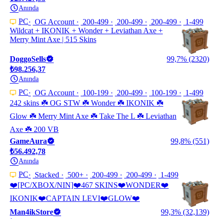
Anında
PC
OG Account
200-499
200-499
200-499
1-499
Wildcat + IKONIK + Wonder + Leviathan Axe +
Merry Mint Axe | 515 Skins
DoggoSells
99,7% (2320)
₺98.256,37
Anında
PC
OG Account
100-199
200-499
100-199
1-499
242 skins ☘️ OG STW ☘️ Wonder ☘️ IKONIK ☘️
Glow ☘️ Merry Mint Axe ☘️ Take The L ☘️ Leviathan
Axe ☘️ 200 VB
GameAura
99,8% (551)
₺56.492,78
Anında
PC
Stacked
500+
200-499
200-499
1-499
❤️[PC/XBOX/NIN]❤️467 SKINS❤️WONDER❤️
IKONIK❤️CAPTAIN LEVI❤️GLOW❤️
Man4ikStore
99,3% (32,139)