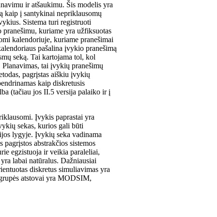
anavimu ir atšaukimu. Šis modelis yra
ką kaip į santykinai nepriklausomų
vykius. Sistema turi registruoti
o pranešimu, kuriame yra užfiksuotas
ugomi kalendoriuje, kuriame pranešimai
kalendoriaus pašalina įvykio pranešimą
smų seką. Tai kartojama tol, kol
a. Planavimas, tai įvykių pranešimų
todas, pagrįstas aiškiu įvykių
ibendrinamas kaip diskretusis
(tačiau jos II.5 versija palaiko ir į
priklausomi. Įvykis paprastai yra
ykių sekas, kurios gali būti
ijos lygyje. Įvykių seka vadinama
is pagrįstos abstrakčios sistemos
rie egzistuoja ir veikia paraleliai,
yra labai natūralus. Dažniausiai
ientuotas diskretus simuliavimas yra
ų grupės atstovai yra MODSIM,