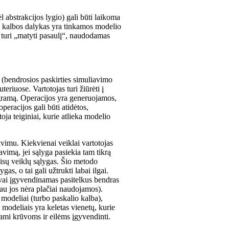
 abstrakcijos lygio) gali būti laikoma
o kalbos dalykas yra tinkamos modelio
s turi „matyti pasaulį“, naudodamas
(bendrosios paskirties simuliavimo
teriuose. Vartotojas turi žiūrėti į
agramą. Operacijos yra generuojamos,
peracijos gali būti atidėtos,
a teiginiai, kurie atlieka modelio
vimu. Kiekvienai veiklai vartotojas
navimą, jei sąlyga pasiekia tam tikrą
visų veiklų sąlygas. Šio metodo
as, o tai gali užtrukti labai ilgai.
ngvai įgyvendinamas pasitelkus bendras
au jos nėra plačiai naudojamos).
 modeliai (turbo paskalio kalba),
modeliais yra keletas vienetų, kurie
jami krūvoms ir eilėms įgyvendinti.