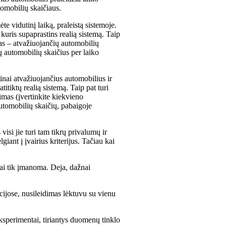
tomobilių skaičiaus.
te vidutinį laiką, praleistą sistemoje.
kuris supaprastins realią sistemą. Taip
as – atvažiuojančių automobilių
 automobilių skaičius per laiko
tinai atvažiuojančius automobilius ir
titiktų realią sistemą. Taip pat turi
imas (įvertinkite kiekvieno
automobilių skaičių, pabaigoje
visi jie turi tam tikrų privalumų ir
giant į įvairius kriterijus. Tačiau kai
kai tik įmanoma. Deja, dažnai
cijose, nusileidimas lėktuvu su vienu
 eksperimentai, tiriantys duomenų tinklo