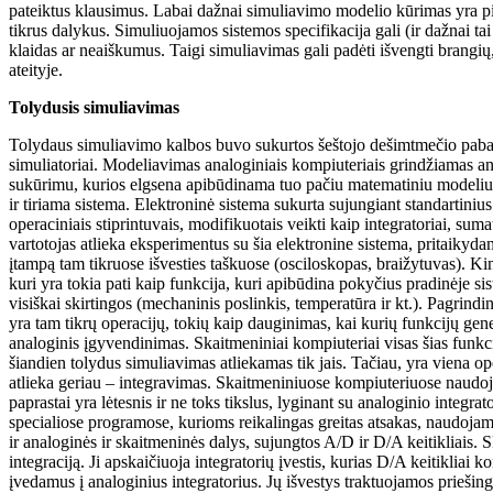
pateiktus klausimus. Labai dažnai simuliavimo modelio kūrimas yra pir
tikrus dalykus. Simuliuojamos sistemos specifikacija gali (ir dažnai tai
klaidas ar neaiškumus. Taigi simuliavimas gali padėti išvengti brangių
ateityje.
Tolydusis simuliavimas
Tolydaus simuliavimo kalbos buvo sukurtos šeštojo dešimtmečio paba
simuliatoriai. Modeliavimas analoginiais kompiuteriais grindžiamas an
sukūrimu, kurios elgsena apibūdinama tuo pačiu matematiniu modeliu (d
ir tiriama sistema. Elektroninė sistema sukurta sujungiant standartini
operaciniais stiprintuvais, modifikuotais veikti kaip integratoriai, suma
vartotojas atlieka eksperimentus su šia elektronine sistema, pritaikyd
įtampą tam tikruose išvesties taškuose (osciloskopas, braižytuvas). Kin
kuri yra tokia pati kaip funkcija, kuri apibūdina pokyčius pradinėje sis
visiškai skirtingos (mechaninis poslinkis, temperatūra ir kt.). Pagrin
yra tam tikrų operacijų, tokių kaip dauginimas, kai kurių funkcijų gen
analoginis įgyvendinimas. Skaitmeniniai kompiuteriai visas šias funkcij
šiandien tolydus simuliavimas atliekamas tik jais. Tačiau, yra viena op
atlieka geriau – integravimas. Skaitmeniniuose kompiuteriuose naudoj
paprastai yra lėtesnis ir ne toks tikslus, lyginant su analoginio integra
specialiose programose, kurioms reikalingas greitas atsakas, naudojami
ir analoginės ir skaitmeninės dalys, sujungtos A/D ir D/A keitikliais. S
integraciją. Ji apskaičiuoja integratorių įvestis, kurias D/A keitikliai k
įvedamus į analoginius integratorius. Jų išvestys traktuojamos priešing