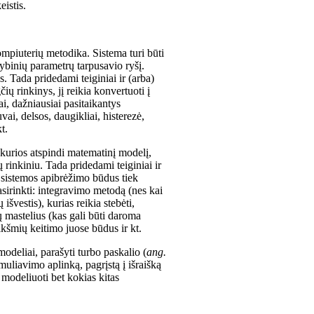
istis.
mpiuterių metodika. Sistema turi būti
kybinių parametrų tarpusavio ryšį.
 Tada pridedami teiginiai ir (arba)
ių rinkinys, jį reikia konvertuoti į
, dažniausiai pasitaikantys
ai, delsos, daugikliai, histerezė,
t.
 kurios atspindi matematinį modelį,
 rinkiniu. Tada pridedami teiginiai ir
a sistemos apibrėžimo būdus tiek
sirinkti: integravimo metodą (nes kai
švestis), kurias reikia stebėti,
 mastelius (kas gali būti daroma
ikšmių keitimo juose būdus ir kt.
odeliai, parašyti turbo paskalio (
ang.
uliavimo aplinką, pagrįstą į išraišką
 modeliuoti bet kokias kitas