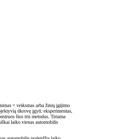
nimas = veiksmas arba žinių įgijimo
jektyvią tikrovę įgyti: eksperimentas,
nstruos šios tris metodus. Tiriama
iškai laiko vienas automobilis
nas automobilis praleidžia laiko