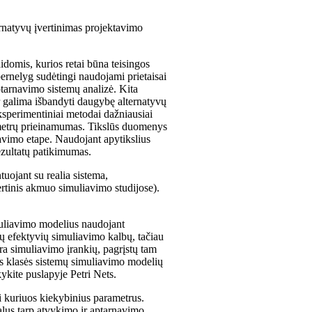
ernatyvų įvertinimas projektavimo
idomis, kurios retai būna teisingos
ernelyg sudėtingi naudojami prietaisai
ptarnavimo sistemų analizė. Kita
ir galima išbandyti daugybę alternatyvų
Eksperimentiniai metodai dažniausiai
ametrų prieinamumas. Tikslūs duomenys
avimo etape. Naudojant apytikslius
ezultatų patikimumas.
uojant su realia sistema,
rtinis akmuo simuliavimo studijose).
uliavimo modelius naudojant
tų efektyvių simuliavimo kalbų, tačiau
Yra simuliavimo įrankių, pagrįstų tam
ros klasės sistemų simuliavimo modelių
kykite puslapyje Petri Nets.
ai kuriuos kiekybinius parametrus.
alus tarp atvykimo ir aptarnavimo