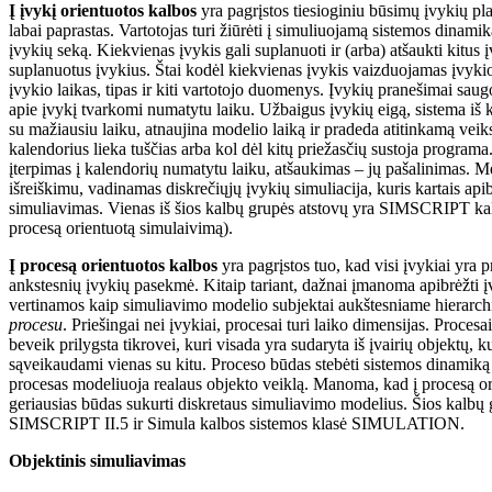
Į įvykį orientuotos kalbos
yra pagrįstos tiesioginiu būsimų įvykių pl
labai paprastas. Vartotojas turi žiūrėti į simuliuojamą sistemos dinami
įvykių seką. Kiekvienas įvykis gali suplanuoti ir (arba) atšaukti kitus į
suplanuotus įvykius. Štai kodėl kiekvienas įvykis vaizduojamas įvyki
įvykio laikas, tipas ir kiti vartotojo duomenys. Įvykių pranešimai sa
apie įvykį tvarkomi numatytu laiku. Užbaigus įvykių eigą, sistema iš 
su mažiausiu laiku, atnaujina modelio laiką ir pradeda atitinkamą veik
kalendorius lieka tuščias arba kol dėl kitų priežasčių sustoja program
įterpimas į kalendorių numatytu laiku, atšaukimas – jų pašalinimas. Me
išreiškimu, vadinamas diskrečiųjų įvykių simuliacija, kuris kartais ap
simuliavimas. Vienas iš šios kalbų grupės atstovų yra SIMSCRIPT kalba 
procesą orientuotą simulaivimą).
Į procesą orientuotos kalbos
yra pagrįstos tuo, kad visi įvykiai yra 
ankstesnių įvykių pasekmė. Kitaip tariant, dažnai įmanoma apibrėžti įv
vertinamos kaip simuliavimo modelio subjektai aukštesniame hierarch
procesu
. Priešingai nei įvykiai, procesai turi laiko dimensijas. Procesa
beveik prilygsta tikrovei, kuri visada yra sudaryta iš įvairių objektų, ku
sąveikaudami vienas su kitu. Proceso būdas stebėti sistemos dinamiką 
procesas modeliuoja realaus objekto veiklą. Manoma, kad į procesą or
geriausias būdas sukurti diskretaus simuliavimo modelius. Šios kalb
SIMSCRIPT II.5 ir Simula kalbos sistemos klasė SIMULATION.
Objektinis simuliavimas