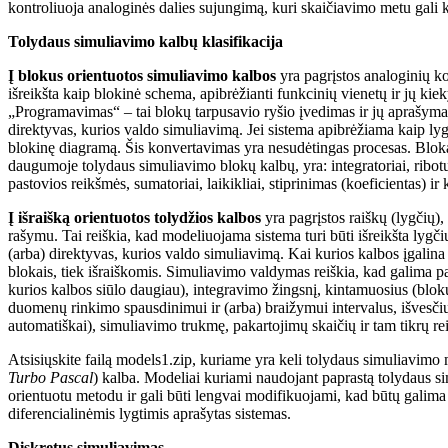
kontroliuoja analoginės dalies sujungimą, kuri skaičiavimo metu gali ke
Tolydaus simuliavimo kalbų klasifikacija
Į blokus orientuotos simuliavimo kalbos
yra pagrįstos analoginių ko
išreikšta kaip blokinė schema, apibrėžianti funkcinių vienetų ir jų kie
„Programavimas“ – tai blokų tarpusavio ryšio įvedimas ir jų aprašymas.
direktyvas, kurios valdo simuliavimą. Jei sistema apibrėžiama kaip lygč
blokinę diagramą. Šis konvertavimas yra nesudėtingas procesas. Blokai
daugumoje tolydaus simuliavimo blokų kalbų, yra: integratoriai, ribotuv
pastovios reikšmės, sumatoriai, laikikliai, stiprinimas (koeficientas) ir k
Į išraišką orientuotos tolydžios kalbos
yra pagrįstos raiškų (lygčių),
rašymu. Tai reiškia, kad modeliuojama sistema turi būti išreikšta lygčių
(arba) direktyvas, kurios valdo simuliavimą. Kai kurios kalbos įgalin
blokais, tiek išraiškomis. Simuliavimo valdymas reiškia, kad galima pa
kurios kalbos siūlo daugiau), integravimo žingsnį, kintamuosius (blokų i
duomenų rinkimo spausdinimui ir (arba) braižymui intervalus, išvesčių
automatiškai), simuliavimo trukmę, pakartojimų skaičių ir tam tikrų re
Atsisiųskite failą models1.zip, kuriame yra keli tolydaus simuliavimo m
Turbo Pascal
) kalba. Modeliai kuriami naudojant paprastą tolydaus sim
orientuotu metodu ir gali būti lengvai modifikuojami, kad būtų galima
diferencialinėmis lygtimis aprašytas sistemas.
Diskretus simuliavimas