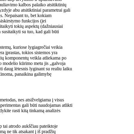
uliavimo kalbos palaiko atsitiktinių
dyje abu atsitiktiniai parametrai gali
ais. Nepaisant to, bet kokiam
siskirstymo funkcijos (jei
taikyti tokių aspektų (dažniausiai
susitaikyti su tuo, kad gali būti
stemų, kuriose lygiagrečiai veikia
 įprastas, tokios sistemos yra
ių komponentų veikla atliekama po
mo modelio kūrimo metu jis „galvoja
i daug lėtesnis lyginant su realiu laiku
 žinoma, panaikina galimybę
metodas, nes atsižvelgiama į visus
perimentas gali būti naudojamas atlikti
ykite rasti kitą tinkamą analizės
p tai atrodo aukščiau pateiktoje
emą ne tik atsakant į iš pradžių