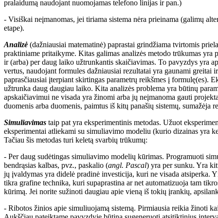
pralaidumą naudojant nuomojamas telefono linijas ir pan.)
- Visiškai neįmanomas, jei tiriama sistema nėra prieinama (galimų alt
etape).
Analizė
(dažniausiai matematinė) paprastai grindžiama tvirtomis priela
praktiniame pritaikyme. Kitas galimas analizės metodo trūkumas yra p
ir (arba) per daug laiko užtrunkantis skaičiavimas. To pavyzdys yra a
vertus, naudojant formules dažniausiai rezultatai yra gaunami greitai 
paprasčiausiai įterpiant skirtingas parametrų reikšmes į formulę(es). 
užtrunka daug daugiau laiko. Kita analizės problema yra būtinų par
apskaičiavimui ne visada yra žinomi arba jų neįmanoma gauti projekt
duomenis arba duomenis, paimtus iš kitų panašių sistemų, sumažėja r
Simuliavimas
taip pat yra eksperimentinis metodas. Užuot eksperiment
eksperimentai atliekami su simuliavimo modeliu (kurio dizainas yra ke
Tačiau šis metodas turi keletą svarbių trūkumų:
- Per daug sudėtingas simuliavimo modelių kūrimas. Programuoti sim
bendrąsias kalbas, pvz., paskalio (
angl. Pascal
) yra per sunku. Yra ki
jų įvaldymas yra didelė pradinė investicija, kuri ne visada atsiperka. 
tikra grafine technika, kuri supaprastina ar net automatizuoja tam tik
kūrimą. Jei norite sužinoti daugiau apie vieną iš tokių įrankių, apsilan
- Ribotos žinios apie simuliuojamą sistemą. Pirmiausia reikia žinoti k
Aukščiau pateiktame pavyzdyje būtina sugeneruoti atsitiktinius interv