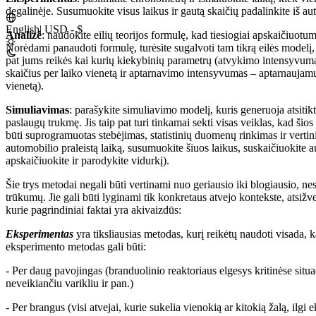
degalinėje. Susumuokite visus laikus ir gautą skaičių padalinkite iš au
English
|
USD - $
Analizė
: naudokite eilių teorijos formulę, kad tiesiogiai apskaičiuotumė
Norėdami panaudoti formulę, turėsite sugalvoti tam tikrą eilės modelį, 
pat jums reikės kai kurių kiekybinių parametrų (atvykimo intensyvum
skaičius per laiko vienetą ir aptarnavimo intensyvumas – aptarnaujamų
vienetą).
Simuliavimas
: parašykite simuliavimo modelį, kuris generuoja atsitik
paslaugų trukmę. Jis taip pat turi tinkamai sekti visas veiklas, kad šios a
būti suprogramuotas stebėjimas, statistinių duomenų rinkimas ir vertin
automobilio praleistą laiką, susumuokite šiuos laikus, suskaičiuokite 
apskaičiuokite ir parodykite vidurkį).
Šie trys metodai negali būti vertinami nuo geriausio iki blogiausio, nes 
trūkumų. Jie gali būti lyginami tik konkretaus atvejo kontekste, atsižvel
kurie pagrindiniai faktai yra akivaizdūs:
Eksperimentas
yra tiksliausias metodas, kurį reikėtų naudoti visada, 
eksperimento metodas gali būti:
- Per daug pavojingas (branduolinio reaktoriaus elgesys kritinėse situa
neveikiančiu varikliu ir pan.)
- Per brangus (visi atvejai, kurie sukelia vienokią ar kitokią žalą, ilgi