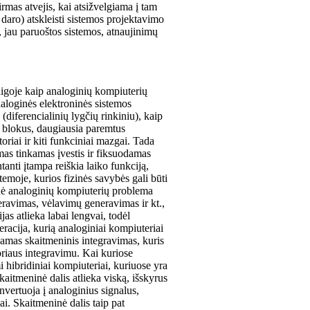
mas atvejis, kai atsižvelgiama į tam
 daro) atskleisti sistemos projektavimo
, jau paruoštos sistemos, atnaujinimų
igoje kaip analoginių kompiuterių
aloginės elektroninės sistemos
iferencialinių lygčių rinkiniu), kaip
us blokus, daugiausia paremtus
toriai ir kiti funkciniai mazgai. Tada
amas tinkamas įvestis ir fiksuodamas
tanti įtampa reiškia laiko funkciją,
temoje, kurios fizinės savybės gali būti
dinė analoginių kompiuterių problema
eravimas, vėlavimų generavimas ir kt.,
as atlieka labai lengvai, todėl
eracija, kurią analoginiai kompiuteriai
amas skaitmeninis integravimas, kuris
toriaus integravimu. Kai kuriose
 hibridiniai kompiuteriai, kuriuose yra
kaitmeninė dalis atlieka viską, išskyrus
onvertuoja į analoginius signalus,
ai. Skaitmeninė dalis taip pat