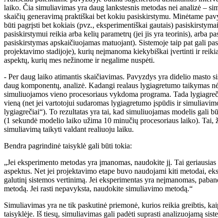
laiko. Čia simuliavimas yra daug lankstesnis metodas nei analizė – sim
skaičių generavimą praktiškai bet kokiu pasiskirstymu. Minėtame pavyz
būti pagrįsti bet kokiais (pvz., eksperimentiškai gautais) pasiskirstym
pasiskirstymui reikia arba kelių parametrų (jei jis yra teorinis), arba pa
pasiskirstymas apskaičiuojamas matuojant). Sistemoje taip pat gali pasi
projektavimo stadijoje), kurių neįmanoma kiekybiškai įvertinti ir reikia 
aspektų, kurių mes nežinome ir negalime nuspėti.
- Per daug laiko atimantis skaičiavimas. Pavyzdys yra didelio masto si
daug komponentų, analizė. Kadangi realaus lygiagretumo taikymas nėra
simuliuojamos vieno procesoriaus vykdoma programa. Tada lygiagreč
vieną (net jei vartotojui sudaromas lygiagretumo įspūdis ir simuliavi
lygiagrečiai“). To rezultatas yra tai, kad simuliuojamas modelis gali būt
(1 sekundė modelio laiko užima 10 minučių procesoriaus laiko). Tai,
simuliavimą taikyti valdant realiuoju laiku.
Bendra pagrindinė taisyklė gali būti tokia:
„Jei eksperimento metodas yra įmanomas, naudokite jį. Tai geriausias 
aspektus. Net jei projektavimo etape buvo naudojami kiti metodai, eks
galutinį sistemos vertinimą. Jei eksperimentas yra neįmanomas, paband
metodą. Jei rasti nepavyksta, naudokite simuliavimo metodą.“
Simuliavimas yra ne tik paskutinė priemonė, kurios reikia greibtis, kai
taisyklėje. Iš tiesų, simuliavimas gali padėti suprasti analizuojamą sist