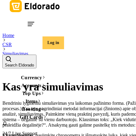
Home
Log in
CSR
Simuliavimas
Search Eldorado
Currency
Kas yra simuliavimas
Accounts
Top Ups
Items
Bendriniu lygmeniu simuliavimas yra laikomas pažinimo forma. (Paži
procesas.) Yra trys pagrindiniai metodai informacijai (žinioms) apie ob
Boosting
analizė, simuliavimas. Paimkime vieną praktinį pavyzdį, kuris pademo
Gift Cards
sistema – degalinė su vienu darbuotoju. Klausimas toks: „Kiek vidutin
praleidžia degalinėje?“. Atsakymą gauti galime pasitelkę tris metodus:
24/7 Live Support
Eksperimentas
: pasiimkite chronometrą ir išmatuokite laiką, kiek vie