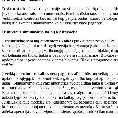
Diskretusis simuliavimas yra susijęs su sistemomis, kurių dinamika (dėl
įvykių seka atskirais laiko momentais. Esminis diskretaus simuliavim
veiklų sekos kontrolės būdas. Tai taip pat yra būdas, kuriuo vartotoja
kalbą ir diskretaus simuliavimo kalbų klasifikavimo pagrindą.
Diskretaus simuliavimo kalbų klasifikacija
Į struktūrinę schemą orientuotas kalbas
puikiai pavaizduoja GPSS 
sistemos) kalba, kuri turi daugelį versijų ir egzistuoja įvairiuose kompiu
sistemos dinamiką kaip į vadinamųjų operacijų srautą per blokinę di
jos keliauja per blokų tinklą ir pabaigoje yra sunaikinamos. Blokuose o
apdorojamos ir perduodamos kitiems blokams. Blokus programoje atstoj
veiklas
.
Į veiklą orientuotos kalbos
nėra pagrįstos aiškiu būsimų veiklų plana
apibūdina sąlygą, kuriai esant veikla gali vykti (tai taip pat apima pla
laiką). Simuliavimo valdymo algoritmas nuolat didina laiką ir tikrina 
trūkumas akivaizdus – kiekviename žingsnyje būtina įvertinti visas sąlyg
Kita vertus, konceptualiai jis yra paprastas, o algoritmas gali būti le
aukšto lygio kalbas (yra simuliavimo kalbų, pagrįstų šiuo metodu, tači
Atsisiųskite failą models2.zip, kuriame yra du paprastos eilių sistemos
kuriuose demonstruojamas į veiklą orientuotas metodas. Kartu su šiais 
atlieka operacijas pagal dvipusiai susietus sąrašus, kurie vėliau naudo