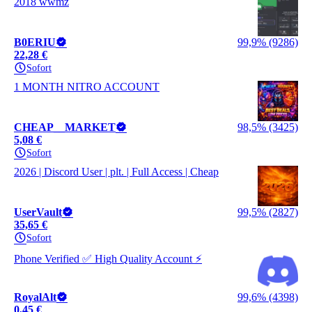
2018 wwmz
B0ERIU
99,9% (9286)
22,28 €
Sofort
1 MONTH NITRO ACCOUNT
CHEAP__MARKET
98,5% (3425)
5,08 €
Sofort
2026 | Discord User | plt. | Full Access | Cheap
UserVault
99,5% (2827)
35,65 €
Sofort
Phone Verified ✅ High Quality Account ⚡
RoyalAlt
99,6% (4398)
0,45 €