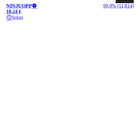
NINJUOPP
99,9% (11,814)
10,24 €
Sofort