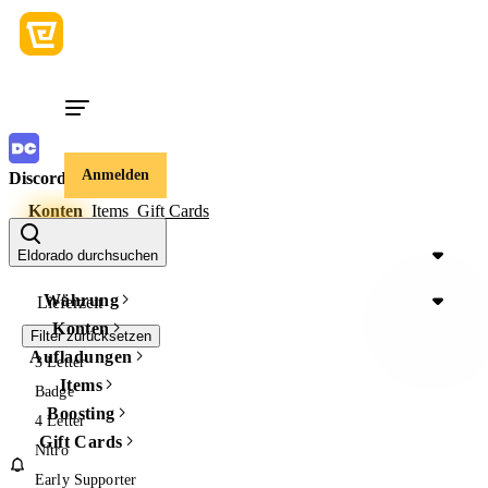
Anmelden
Discord
Konten
Items
Gift Cards
Preis
Eldorado durchsuchen
Währung
Lieferzeit
Konten
Filter zurücksetzen
Aufladungen
3 Letter
Items
Badge
Boosting
4 Letter
Gift Cards
Nitro
Early Supporter