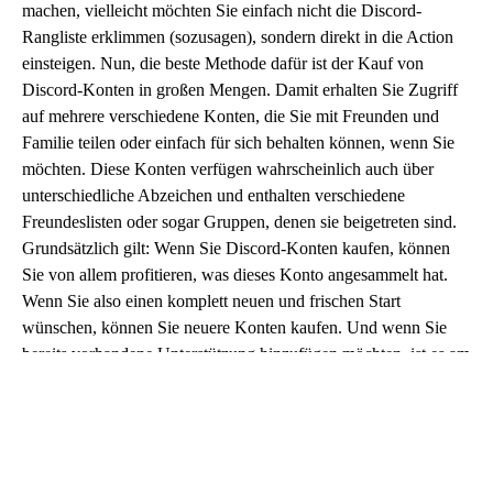
machen, vielleicht möchten Sie einfach nicht die Discord-
Rangliste erklimmen (sozusagen), sondern direkt in die Action
einsteigen. Nun, die beste Methode dafür ist der Kauf von
Discord-Konten in großen Mengen. Damit erhalten Sie Zugriff
auf mehrere verschiedene Konten, die Sie mit Freunden und
Familie teilen oder einfach für sich behalten können, wenn Sie
möchten. Diese Konten verfügen wahrscheinlich auch über
unterschiedliche Abzeichen und enthalten verschiedene
Freundeslisten oder sogar Gruppen, denen sie beigetreten sind.
Grundsätzlich gilt: Wenn Sie Discord-Konten kaufen, können
Sie von allem profitieren, was dieses Konto angesammelt hat.
Wenn Sie also einen komplett neuen und frischen Start
wünschen, können Sie neuere Konten kaufen. Und wenn Sie
bereits vorhandene Unterstützung hinzufügen möchten, ist es am
besten, ältere Discord-Konten zu kaufen. Bei diesen Konten ist
es ein bisschen wie eine Lotterie, denn vielleicht finden Sie
darunter einen sprichwörtlichen Goldschatz – wie zum Beispiel
ein Discord Early Supporter-Konto, das zum Verkauf steht.
Diese Konten stammen natürlich aus den Anfängen von Discord