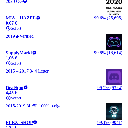
2020 OG💎
MIA__HAZEL
99,6% (25,695)
0,67 €
Sofort
2019🔥Verified
SupplyMarkt
99,8% (16,614)
1,06 €
Sofort
2015 – 2017 3- 4 Letter
DealSpot
99,5% (9324)
4,45 €
Sofort
2015-2019 3L/5L 100% badge
FLEX_SHOP
99,1% (9941)
1,34 €