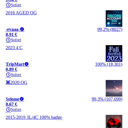
Sofort
2016 AGED OG
-evaaa-
99,2% (8027)
8,91 €
Sofort
2023 4 C
TripMart
100% (18,301)
0,89 €
Sofort
👾2020 OG
Selome
99,3% (107,699)
0,67 €
Sofort
2015-2019 3L/4C 100% badge