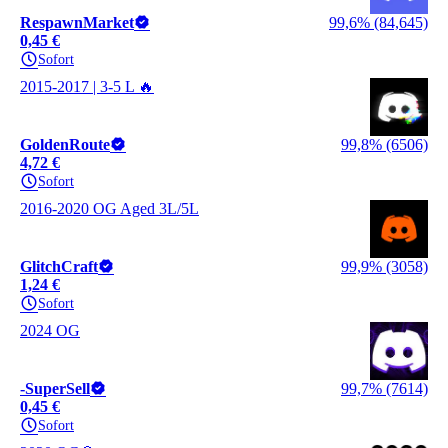
RespawnMarket
99,6% (84,645)
0,45 €
Sofort
2015-2017 | 3-5 L 🔥
GoldenRoute
99,8% (6506)
4,72 €
Sofort
2016-2020 OG Aged 3L/5L
GlitchCraft
99,9% (3058)
1,24 €
Sofort
2024 OG
-SuperSell
99,7% (7614)
0,45 €
Sofort