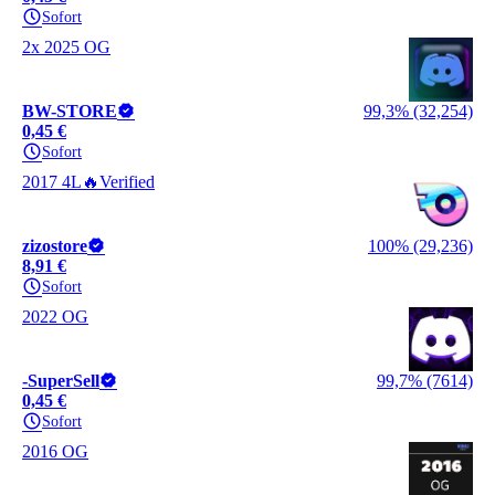
Sofort
2x 2025 OG
BW-STORE
99,3% (32,254)
0,45 €
Sofort
2017 4L🔥Verified
zizostore
100% (29,236)
8,91 €
Sofort
2022 OG
-SuperSell
99,7% (7614)
0,45 €
Sofort
2016 OG