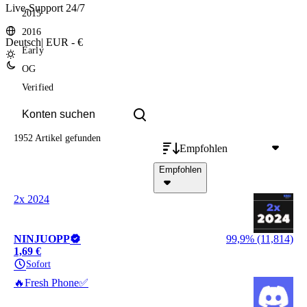
Live-Support 24/7
2015
2016
Deutsch
|
EUR - €
Early
OG
Verified
1952 Artikel
gefunden
Empfohlen
Empfohlen
2x 2024
NINJUOPP
99,9% (11,814)
1,69 €
Sofort
🔥Fresh Phone✅