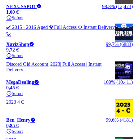
NEXUSSPOT
98,8% (12,473)
1,60 €
Sofort
✔️ 2015 - 2016 Aged 💎Full Access ⚙️ İnstant Delivery
🚀
XavizShop
99,7% (6883)
9,72 €
Sofort
Discord Old Account |2023| Full Access | Instant
Delivery
MegaDealing
100% (10,411)
0,45 €
Sofort
2023 4 C
Ben_Henry
99,6% (4181)
0,85 €
Sofort