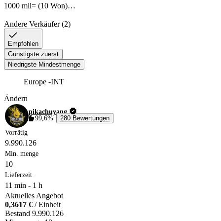
1000 mil= (10 Won)

100% (Legal) Won !

Andere Verkäufer (2)
24/7 Support for you.

Empfohlen
When there is no problem with the game

Günstigste zuerst
Delivery time is max 5-10 minutes.

Niedrigste Mindestmenge
Europe -INT
-You can also contact us for other servers that are not included in our o
Ändern
pikachuyang
️I wish you fun shopping and good games.

99,6%
280 Bewertungen
Best Regards 
Vorrätig
9.990.126
Min. menge
10
Lieferzeit
11 min
-
1 h
Aktuelles Angebot
0,3617 €
/ Einheit
Bestand
9.990.126