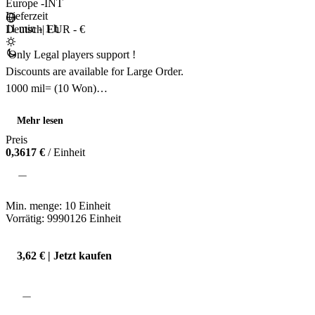
Europe -INT
Lieferzeit
11 min
-
1 h
Deutsch
|
EUR - €
 Only Legal players support !

Discounts are available for Large Order.

1000 mil= (10 Won)

100% (Legal) Won !

Mehr lesen
24/7 Support for you.

Preis
0,3617 €
/ Einheit
When there is no problem with the game

Delivery time is max 5-10 minutes.

Min. menge:
10
Einheit
-You can also contact us for other servers that are not included in our o
Vorrätig: 9990126
Einheit
️I wish you fun shopping and good games.

3,62 € | Jetzt kaufen
Best Regards 