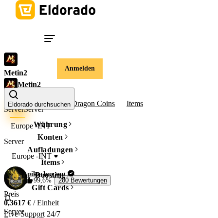
Anmelden
Metin2
Metin2
Won
Konten
Dragon Coins
Items
Eldorado durchsuchen
Server
Server
Währung
Europe -INT
Konten
Server
Aufladungen
Europe -INT
Items
pikachuyang
Boosting
99,6%
280 Bewertungen
Gift Cards
Preis
0,3617 €
/ Einheit
Server
Live-Support 24/7