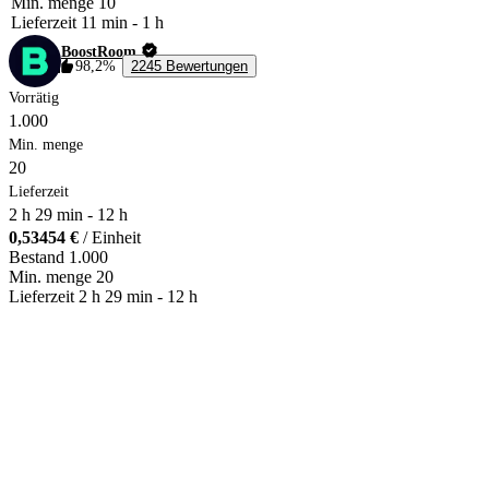
Min. menge
10
Lieferzeit
11 min
-
1 h
BoostRoom
98,2%
2245 Bewertungen
Vorrätig
1.000
Min. menge
20
Lieferzeit
2 h 29 min
-
12 h
0,53454 €
/ Einheit
Bestand
1.000
Min. menge
20
Lieferzeit
2 h 29 min
-
12 h