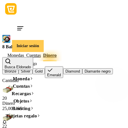
Iniciar sesión
8 Ball Pool
Monedas
Cuentas
Dinero
Nivel vip del juego
Busca Eldorado
Bronze
Silver
Gold
Diamond
Diamante negro
Emerald
Moneda
Cantidad
Cuentas
Recargas
20
Objetos
Dinero
25,00 US$
Boosting
Tarjetas regalo
22