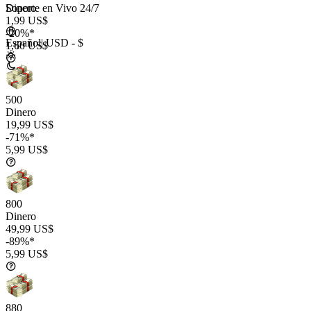
Soporte en Vivo 24/7
Dinero
1,99 US$
-20%*
Español
|
USD - $
1,60 US$
500
Dinero
19,99 US$
-71%*
5,99 US$
800
Dinero
49,99 US$
-89%*
5,99 US$
880