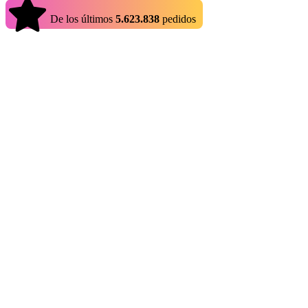
4.9
De los últimos
5.623.838
pedidos
Arknights Endfield aporta un nuevo nivel de profundidad al universo
Arknights Endfield le permite saltarse las primeras fases del juego y
ofertas fiables con entrega inmediata, garantía gratuita y protección 
Cuentas baratas de Arknights Endfield
Las cuentas de Arknights Endfield varían en cuanto a progresión, list
Eldorado siempre las tiene en stock. Comprar cuentas de Arknights En
mejoran significativamente la comodidad del juego. En lugar de pasar
rápida y una mayor libertad estratégica desde el principio.
Cuentas de Arknights Endfield Reroll a la venta
Las cuentas reroll de Arknights Endfield a la venta son perfectas para
obtener personajes raros o meta definidores desde el principio. Compra
contenido de forma más eficiente, abordar misiones más difíciles ante
Cuentas Arknights Endfield Whale