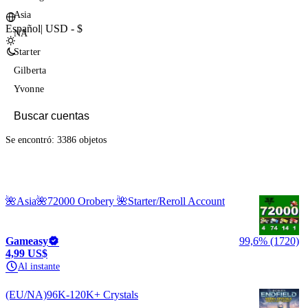
Asia
Español
|
USD - $
NA
Starter
Gilberta
Yvonne
Se encontró: 3386 objetos
🌺Asia🌺72000 Orobery 🌺Starter/Reroll Account
Gameasy
99,6% (1720)
4,99 US$
Al instante
(EU/NA)96K-120K+ Crystals