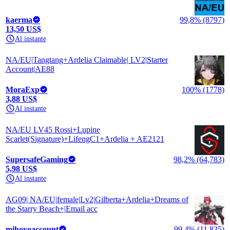
kaerma
99,8% (8797)
13,50 US$
Al instante
NA/EU|Tangtang+Ardelia Claimable| LV2|Starter
Account|AE88
MoraExp
100% (1778)
3,88 US$
Al instante
NA/EU LV45 Rossi+Lupine
Scarlet(Signature)+LifengC1+Ardelia + AE2121
SupersafeGaming
98,2% (64,783)
5,98 US$
Al instante
AG09| NA/EU|female|Lv2|Gilberta+Ardelia+Dreams of
the Starry Beach+|Email acc
mihoyoaccount
99,4% (11,835)