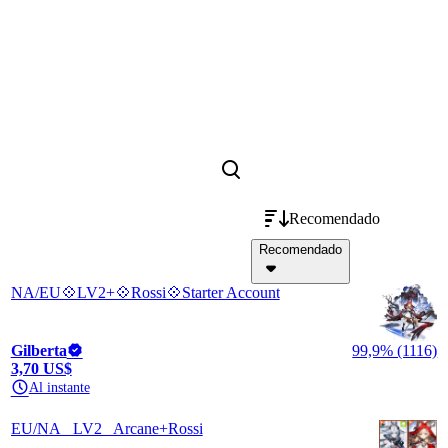
Recomendado
Recomendado
NA/EU💠LV2+💠Rossi💠Starter Account
Gilberta
99,9% (1116)
3,70 US$
Al instante
EU/NA_ LV2_ Arcane+Rossi