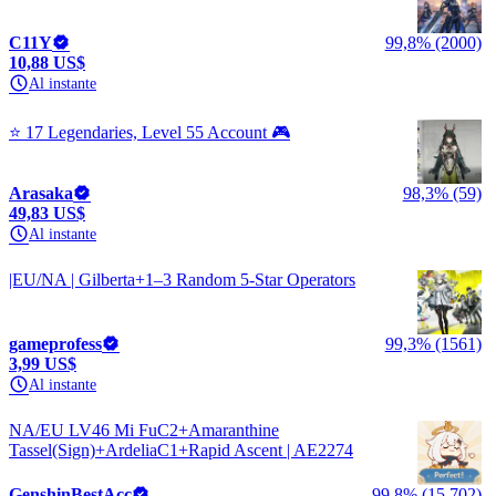
C11Y
99,8% (2000)
10,88 US$
Al instante
⭐ 17 Legendaries, Level 55 Account 🎮
Arasaka
98,3% (59)
49,83 US$
Al instante
|EU/NA | Gilberta+1–3 Random 5-Star Operators
gameprofess
99,3% (1561)
3,99 US$
Al instante
NA/EU LV46 Mi FuC2+Amaranthine
Tassel(Sign)+ArdeliaC1+Rapid Ascent | AE2274
GenshinBestAcc
99,8% (15,702)