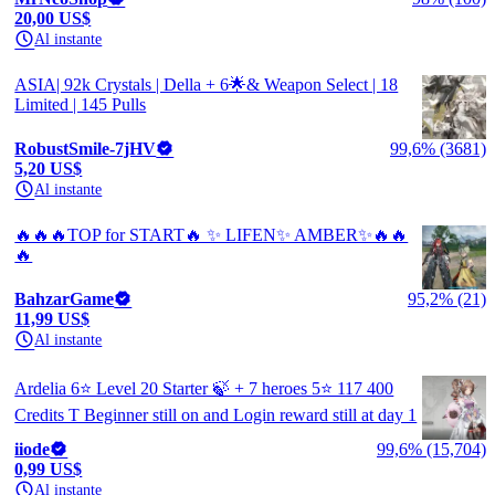
20,00 US$
Al instante
ASIA| 92k Crystals | Della + 6🌟& Weapon Select | 18
Limited | 145 Pulls
RobustSmile-7jHV
99,6% (3681)
5,20 US$
Al instante
🔥🔥🔥TOP for START🔥 ✨ LIFEN✨ AMBER✨🔥🔥
🔥
BahzarGame
95,2% (21)
11,99 US$
Al instante
Ardelia 6⭐ Level 20 Starter 🍃 + 7 heroes 5⭐ 117 400
Credits T Beginner still on and Login reward still at day 1
iiode
99,6% (15,704)
0,99 US$
Al instante