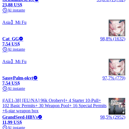
23,88 US$
Al instante
Asia】Mi Fu
Cat_GG
98,8% (1632)
7,54 US$
Al instante
Asia】Mi Fu
SassyPalm-okvt
97,7% (779)
7,54 US$
Al instante
j[AE1-38] [EU/NA] 96k Oroberyl+ 4 Starter 10‑Pull+
102 Basic Permits+ 30 Weapon Pool+ 16 Special Permits
+6-star weapon box
GrandSeed-HBVs
98,5% (2952)
11,99 US$
Al instante