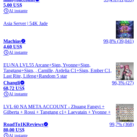
5,00 US$
Al instante
Asia Server | 54K Jade
Machias
99,8% (39,041)
4,60 US$
Al instante
EU/NA LVL55 Arcane+Sign, Yvonne+Sign,
Tangtang+Sign, , Camille, Ardelia C1+Sign, Ember C1,
Last Rite, Lifeng+Random 5 star
Changli
96,3% (27)
68,72 US$
Al instante
LVL 60 NA META ACCOUNT - Zhuang Fangyi +
Gilberta + Rossi + Tangtang c1+ Laevatain + Yvonne +
RoadTo1KReviews
99,7% (368)
80,00 US$
Al instante