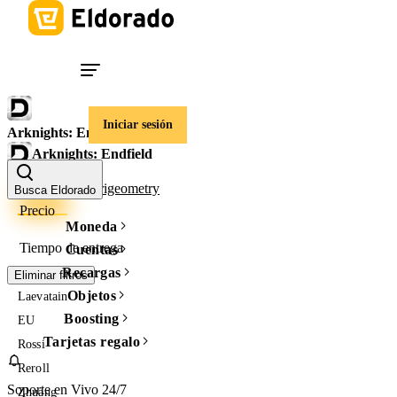
Iniciar sesión
Arknights: Endfield
Arknights: Endfield
Cuentas
Origeometry
Busca Eldorado
Precio
Moneda
Tiempo de entrega
Cuentas
Recargas
Eliminar filtros
Objetos
Laevatain
Boosting
EU
Tarjetas regalo
Rossi
Reroll
Soporte en Vivo 24/7
Zhuang