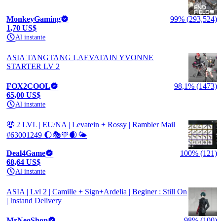
MonkeyGaming
99% (293,524)
1,70 US$
Al instante
ASIA TANGTANG LAEVATAIN YVONNE
STARTER LV 2
FOX2COOL
98,1% (1473)
65,00 US$
Al instante
🤑 2 LVL | EU/NA | Levatein + Rossy | Rambler Mail
#63001249 🌔🎭🧡🌒🌤️
Deal4Game
100% (121)
68,64 US$
Al instante
ASIA | Lvl 2 | Camille + Sign+Ardelia | Beginer : Still On
| Instand Delivery
MrNeoShop
98% (100)