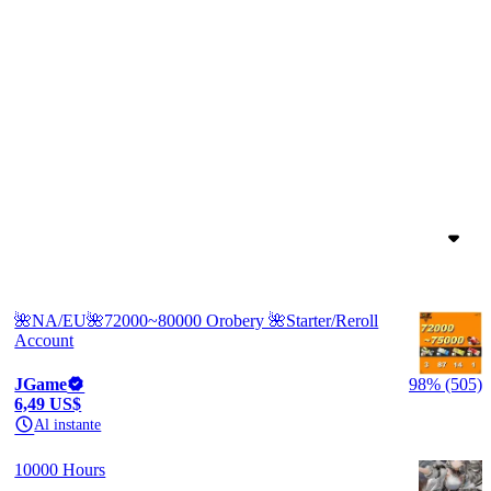
🌺NA/EU🌺72000~80000 Orobery 🌺Starter/Reroll
Account
JGame
98% (505)
6,49 US$
Al instante
10000 Hours