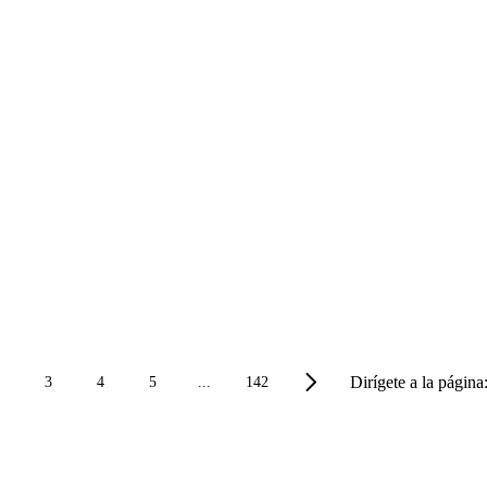
Dirígete a la página
3
4
5
...
142