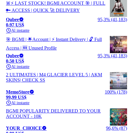
🚨⚡ LAST STOCK! BGMI ACCOUNT 🎯 | FULL
🔑 ACCESS | QUICK 🚀 DELIVERY
Qubee
95,3% (41,183)
0,97 US$
Al instante
🎯 BGMI | 🌟Account | ⚡ Instant Delivery | 🔓 Full
Access | 🆕 Unused Profile
Qubee
95,3% (41,183)
0,50 US$
Al instante
2 ULTIMATES | M4 GLACIER LEVEL 5 | AKM
SKINS| CHECK SS
MemoStore
100% (178)
99,99 US$
Al instante
BGMI POPULARITY DELIVERED TO YOUR
ACCOUNT - 10K
YOUR_CHOICE
96,6% (87)