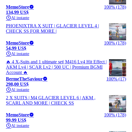
MemoStore
100% (178)
134,99 US$
Al instante
PHOENIXTRA X SUIT | GLACIER LEVEL 4 |
CHECK SS FOR MORE |
MemoStore
100% (178)
54,99 US$
Al instante
🔥 4 X-Suits and 1 ultimate set| M416 Lv4 Hit Effect |
AKM Lv4 | SCAR Lv2 | 500 UC | Premium BGMI
Account 🔥
BermeTheSaviour
100% (17)
298,00 US$
Al instante
2 X SUITS | M4 GLACIER LEVEL 6 | AKM ,
SCARL AND MORE | CHECK SS
MemoStore
100% (178)
99,99 US$
Al instante