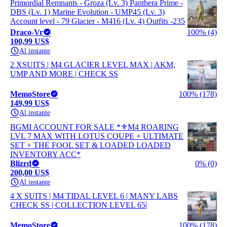
Primordial Remnants - Groza (Lv. 3) Panthera Prime -
DBS (Lv. 1) Marine Evolution - UMP45 (Lv. 3)
Account level - 79 Glacier - M416 (Lv. 4) Outfits -235
Draco-Vr
100% (4)
100,99 US$
Al instante
2 XSUITS | M4 GLACIER LEVEL MAX | AKM,
UMP AND MORE | CHECK SS
MemoStore
100% (178)
149,99 US$
Al instante
BGMI ACCOUNT FOR SALE *⚜️M4 ROARING
LVL 7 MAX WITH LOTUS COUPE + ULTIMATE
SET + THE FOOL SET & LOADED LOADED
INVENTORY ACC*
Blizrd
0% (0)
200,00 US$
Al instante
4 X SUITS | M4 TIDAL LEVEL 6 | MANY LABS
CHECK SS | COLLECTION LEVEL 65|
MemoStore
100% (178)