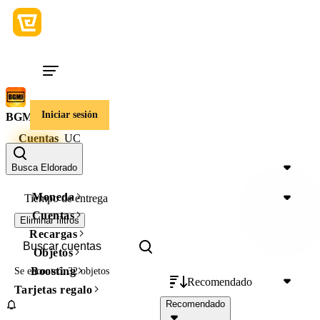
Iniciar sesión
BGMI
Cuentas
UC
Precio
Busca Eldorado
Moneda
Tiempo de entrega
Cuentas
Eliminar filtros
Recargas
Objetos
Boosting
Se encontró: 32 objetos
Recomendado
Tarjetas regalo
Recomendado