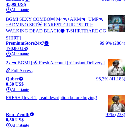
45,99 US$
Al instante
BGMI SEXY COMBO🆔 M4🔫+AKM🔫+UMP🔫
+ADMINO SET🌟[RAREST GUILT SUIT]+
WALKING DEAD BLACK⚫ T-SHIRT[RARE OG
SHIRT]
PremiumStore24x7
99,9% (2864)
170,00 US$
Al instante
2x 🔫 BGMI | 🌟 Fresh Account | ⚡ Instant Delivery |
🔓 Full Access
Qubee
95,3% (41,183)
0,50 US$
Al instante
FRESH | level 1 | read description before buying!
Ren_Zenith
97% (233)
0,50 US$
Al instante