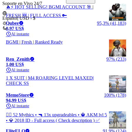
Soporte en Vivo 24/7
🔥⚡ HOT SELLING! BGMI ACCOUNT 🎯 |
FRESH 🆕 | FULL ACCESS 🔑
Español
|
USD - $
Qubee
95,3% (41,183)
0,97 US$
Al instante
BGMI | Fresh | Ranked Ready
Ren_Zenith
97% (233)
1,00 US$
Al instante
1 X SUIT | M4 ROARING LEVEL MAXED|
CHECK SS
MemoStore
100% (178)
94,99 US$
Al instante
❤️‍🔥 52 Mythics • 🔫 13x upgradeables • 🔱 AKM lvl 5
• 💎 2018 ID - Full access ( Check description ) ✅
EliteELO
91,9% (124)