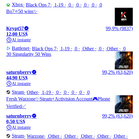
Xbox
Black Ops 7
1-19
0
0
0
0
0
Bo7⭐50 wins✨
Krypt57
99,9% (9837)
12,00 US$
Al instante
Battlenet
Black Ops 7
1-19
0
Other
0
Other
0
30 Singularity 50 Wins
saturnberry
99,2% (63,620)
44,90 US$
Al instante
Steam
Other
1-19
0
0
0
0
0
Fresh Warzone✨Steam+Activision Account🎮Phone
Verified✅
saturnberry
99,2% (63,620)
0,50 US$
Al instante
Steam
Warzone
Other
Other
Other
Other
Other