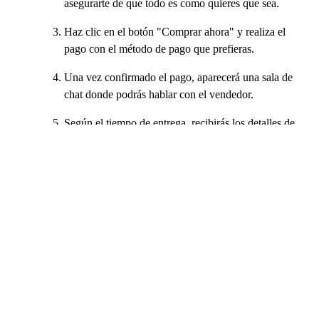
asegurarte de que todo es como quieres que sea.
Haz clic en el botón "Comprar ahora" y realiza el
pago con el método de pago que prefieras.
Una vez confirmado el pago, aparecerá una sala de
chat donde podrás hablar con el vendedor.
Según el tiempo de entrega, recibirás los detalles de
tu cuenta Call of Duty en el tiempo especificado (la
mayoría de las veces es instantáneo).
Con los datos proporcionados, inicia sesión en tu
nueva cuenta, realiza los cambios necesarios y
disfruta de tu nueva cuenta de Call of Duty.
Si tiene algún problema, los vendedores estarán dispuestos a
ayudarle a configurar la cuenta y te darán una mano para
garantizarte que la cuenta Call of Duty se transfiera
completamente. Cuando termines con tu compra, procura dejar