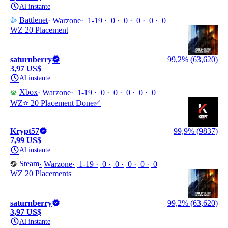
Al instante
Battlenet
Warzone
1-19
0
0
0
0
0
WZ 20 Placement
saturnberry
99,2% (63,620)
3,97 US$
Al instante
Xbox
Warzone
1-19
0
0
0
0
0
WZ⭐ 20 Placement Done✅
Krypt57
99,9% (9837)
7,99 US$
Al instante
Steam
Warzone
1-19
0
0
0
0
0
WZ 20 Placements
saturnberry
99,2% (63,620)
3,97 US$
Al instante