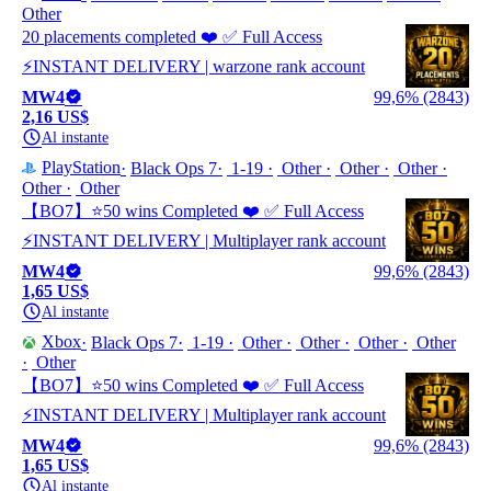
Other
20 placements completed ❤️ ✅ Full Access
⚡INSTANT DELIVERY | warzone rank account
MW4
99,6% (2843)
2,16 US$
Al instante
PlayStation
Black Ops 7
1-19
Other
Other
Other
Other
Other
【BO7】⭐️50 wins Completed ❤️ ✅ Full Access
⚡INSTANT DELIVERY | Multiplayer rank account
MW4
99,6% (2843)
1,65 US$
Al instante
Xbox
Black Ops 7
1-19
Other
Other
Other
Other
Other
【BO7】⭐️50 wins Completed ❤️ ✅ Full Access
⚡INSTANT DELIVERY | Multiplayer rank account
MW4
99,6% (2843)
1,65 US$
Al instante