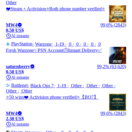
Other
❤️Steam + Activision⭐️Both phone number verified⭐️
MW4
99,6% (2843)
0,50 US$
Al instante
PlayStation
Warzone
1-19
0
0
0
0
0
Fresh Warzone✨PSN Account🕒Instant Delivery✅
saturnberry
99,2% (63,620)
0,50 US$
Al instante
Battlenet
Black Ops 7
1-19
Other
Other
Other
Other
Other
⭐️50 wins❤️ Activision phone verified⭐️【BO7】
MW4
99,6% (2843)
2,30 US$
Al instante