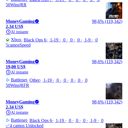
50Wins|RR
MoneyGaming
98,6% (119,342)
2,34 US$
Al instante
Xbox
Black Ops 6
1-19
0
0
0
1-9
0
5camosSpeed
MoneyGaming
98,6% (119,342)
19,00 US$
Al instante
Battlenet
Other
1-19
0
0
0
0
0
50Wins|RFR
MoneyGaming
98,6% (119,342)
2,34 US$
Al instante
Battlenet
Black Ops 6
1-19
0
0
0
1-9
0
✅4 camos Unlocked