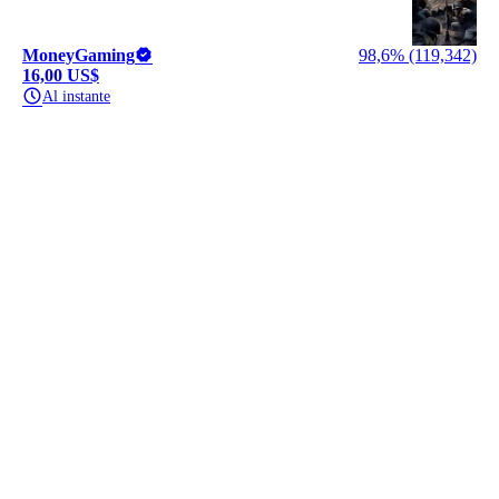
MoneyGaming
98,6% (119,342)
16,00 US$
Al instante