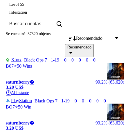
Level 55
Infestation
Se encontró: 37320 objetos
Recomendado
Recomendado
Xbox
Black Ops 7
1-19
0
0
0
0
0
B07⭐️50 Wins
saturnberry
99,2% (63,620)
3,20 US$
Al instante
PlayStation
Black Ops 7
1-19
0
0
0
0
0
BO7⭐️50 Win
saturnberry
99,2% (63,620)
3,20 US$