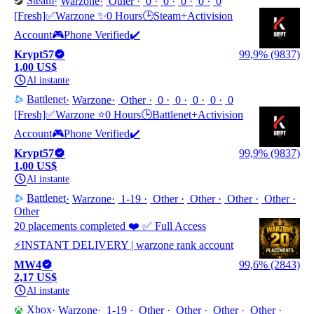
Steam
Warzone
Other
0
0
0
0
0
[Fresh]✅Warzone ✨0 Hours🕒Steam+Activision
Account🎮Phone Verified✔️
Krypt57
99,9% (9837)
1,00 US$
Al instante
Battlenet
Warzone
Other
0
0
0
0
0
[Fresh]✅Warzone ⭐️0 Hours🕒Battlenet+Activision
Account🎮Phone Verified✔️
Krypt57
99,9% (9837)
1,00 US$
Al instante
Battlenet
Warzone
1-19
Other
Other
Other
Other
Other
20 placements completed ❤️ ✅ Full Access
⚡INSTANT DELIVERY | warzone rank account
MW4
99,6% (2843)
2,17 US$
Al instante
Xbox
Warzone
1-19
Other
Other
Other
Other