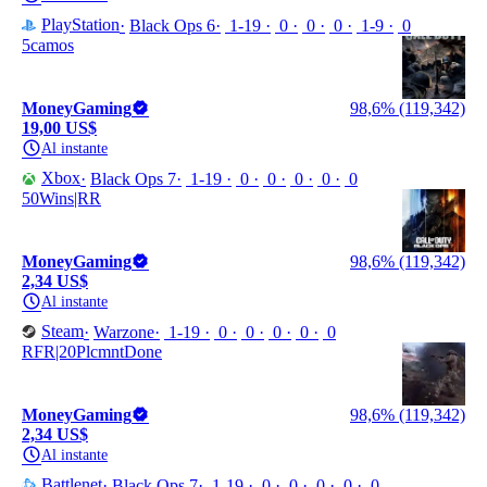
PlayStation
Black Ops 6
1-19
0
0
0
1-9
0
5camos
MoneyGaming
98,6% (119,342)
19,00 US$
Al instante
Xbox
Black Ops 7
1-19
0
0
0
0
0
50Wins|RR
MoneyGaming
98,6% (119,342)
2,34 US$
Al instante
Steam
Warzone
1-19
0
0
0
0
0
RFR|20PlcmntDone
MoneyGaming
98,6% (119,342)
2,34 US$
Al instante
Battlenet
Black Ops 7
1-19
0
0
0
0
0