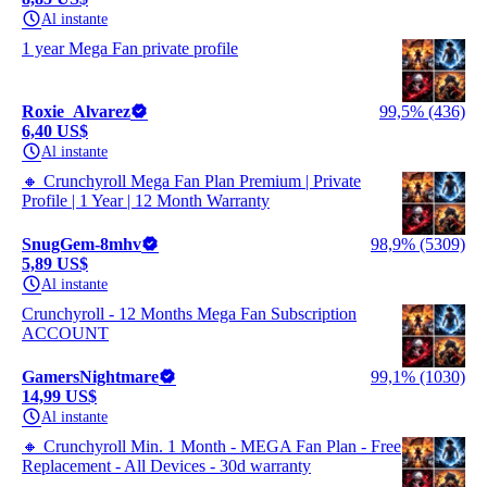
Al instante
1 year Mega Fan private profile
Roxie_Alvarez
99,5% (436)
6,40 US$
Al instante
🔸 Crunchyroll Mega Fan Plan Premium | Private
Profile | 1 Year | 12 Month Warranty
SnugGem-8mhv
98,9% (5309)
5,89 US$
Al instante
Crunchyroll - 12 Months Mega Fan Subscription
ACCOUNT
GamersNightmare
99,1% (1030)
14,99 US$
Al instante
🔸 Crunchyroll Min. 1 Month - MEGA Fan Plan - Free
Replacement - All Devices - 30d warranty