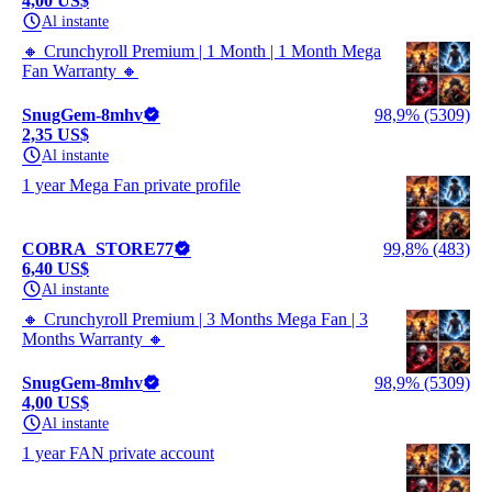
4,00 US$
Al instante
🔸 Crunchyroll Premium | 1 Month | 1 Month Mega
Fan Warranty 🔸
SnugGem-8mhv
98,9% (5309)
2,35 US$
Al instante
1 year Mega Fan private profile
COBRA_STORE77
99,8% (483)
6,40 US$
Al instante
🔸 Crunchyroll Premium | 3 Months Mega Fan | 3
Months Warranty 🔸
SnugGem-8mhv
98,9% (5309)
4,00 US$
Al instante
1 year FAN private account