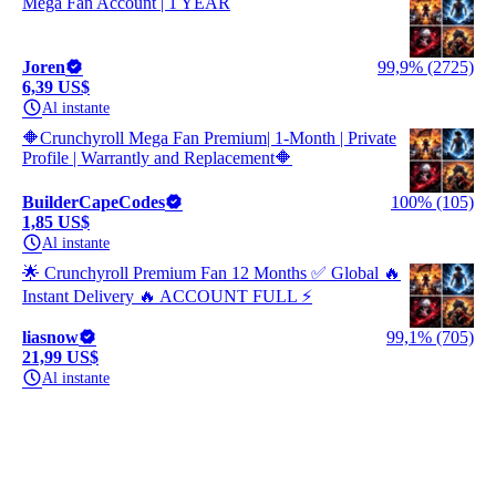
Mega Fan Account | 1 YEAR
Joren
99,9% (2725)
6,39 US$
Al instante
🔶Crunchyroll Mega Fan Premium| 1-Month | Private
Profile | Warrantly and Replacement🔶
BuilderCapeCodes
100% (105)
1,85 US$
Al instante
🌟 Crunchyroll Premium Fan 12 Months ✅ Global 🔥
Instant Delivery 🔥 ACCOUNT FULL ⚡
liasnow
99,1% (705)
21,99 US$
Al instante