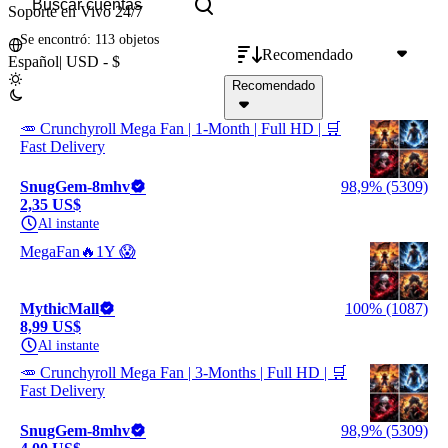
Soporte en Vivo 24/7
Se encontró: 113 objetos
Recomendado
Español
|
USD - $
Recomendado
🥕 Crunchyroll Mega Fan | 1-Month | Full HD | 🛒
Fast Delivery
SnugGem-8mhv
98,9% (5309)
2,35 US$
Al instante
MegaFan🔥1Y 😱
MythicMall
100% (1087)
8,99 US$
Al instante
🥕 Crunchyroll Mega Fan | 3-Months | Full HD | 🛒
Fast Delivery
SnugGem-8mhv
98,9% (5309)