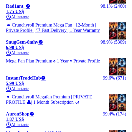
Rad1ant_
98,1% (2460)
1,75 US$
Al instante
🥕 Crunchyroll Premium Mega Fan | 12-Month |
Private Profile | 🛒 Fast Delivery | 1 Year Warranty
SnugGem-8mhv
98,9% (5309)
6,98 US$
Al instante
Mega Fan Plan Premium🔹1 Year🔹Private Profile
InstantTradeHub
99,6% (671)
5,99 US$
Al instante
🔸 Crunchyroll Megafan Premium | PRIVATE
PROFILE 👤| 1 Month Subscription 🤝
AuronShop
99,4% (174)
1,87 US$
Al instante