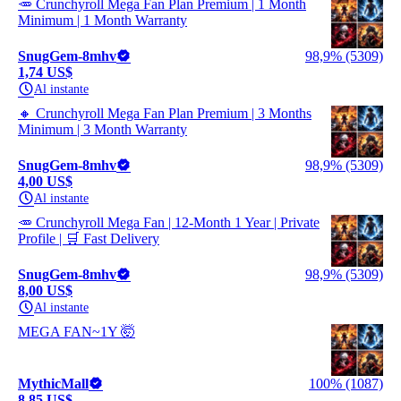
🥕 Crunchyroll Mega Fan Plan Premium | 1 Month
Minimum | 1 Month Warranty
SnugGem-8mhv
98,9% (5309)
1,74 US$
Al instante
🔸 Crunchyroll Mega Fan Plan Premium | 3 Months
Minimum | 3 Month Warranty
SnugGem-8mhv
98,9% (5309)
4,00 US$
Al instante
🥕 Crunchyroll Mega Fan | 12-Month 1 Year | Private
Profile | 🛒 Fast Delivery
SnugGem-8mhv
98,9% (5309)
8,00 US$
Al instante
MEGA FAN~1Y 🤯
MythicMall
100% (1087)
8,85 US$