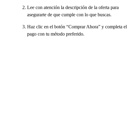
Lee con atención la descripción de la oferta para
asegurarte de que cumple con lo que buscas.
Haz clic en el botón “Comprar Ahora” y completa el
pago con tu método preferido.
Una vez confirmado el pago, se abrirá una ventana
de chat donde podrás comunicarte con el vendedor.
Dependiendo del tiempo de entrega (la mayoría de
las veces instantáneo), recibirás los datos de tu cuenta
Crunchyroll.
Ingresa con las credenciales proporcionadas,
personaliza tu cuenta a tu gusto y disfruta de tu nueva
experiencia Crunchyroll.
+18 más
+15 más
Español
|
USD - $