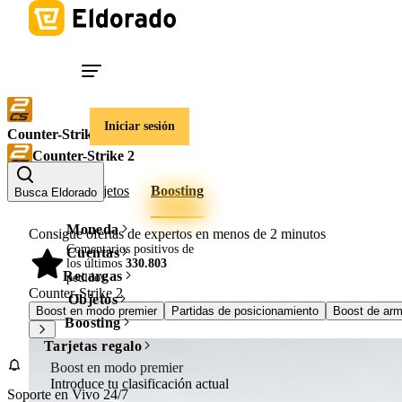
Iniciar sesión
Counter-Strike 2
Counter-Strike 2
Cuentas
Objetos
Boosting
Busca Eldorado
Moneda
Consigue ofertas de expertos en menos de
2 minutos
Comentarios positivos de
Cuentas
los últimos
330.803
98%
Recargas
pedidos
Counter-Strike 2
Objetos
Boost en modo premier
Partidas de posicionamiento
Boost de arm
Boosting
Tarjetas regalo
Boost en modo premier
Introduce tu clasificación actual
Soporte en Vivo 24/7