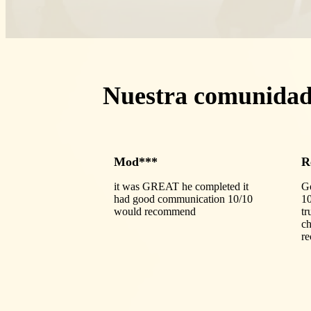
Nuestra comunida
Mod***
R
it was GREAT he completed it
Go
had good communication 10/10
1
would recommend
tr
ch
r