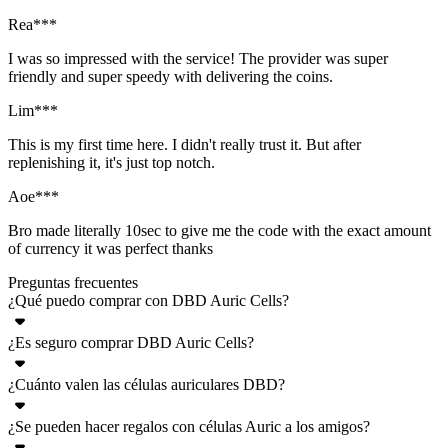
Rea***
I was so impressed with the service! The provider was super
friendly and super speedy with delivering the coins.
Lim***
This is my first time here. I didn't really trust it. But after
replenishing it, it's just top notch.
Aoe***
Bro made literally 10sec to give me the code with the exact amount
of currency it was perfect thanks
Preguntas frecuentes
¿Qué puedo comprar con DBD Auric Cells?
¿Es seguro comprar DBD Auric Cells?
Las células auricas son la moneda premium que se usa para comprar
trajes para personajes, skins para armas, amuletos, artículos
¿Cuánto valen las células auriculares DBD?
Sí, comprar Auric Cells en Eldorado.gg es seguro. Garantizamos
exclusivos de la tienda, la ruta premium de Rift y personajes
una experiencia de compra segura a través de nuestro sistema
originales y con licencia (supervivientes y asesinos).
¿Se pueden hacer regalos con células Auric a los amigos?
La economía es un ser vivo, así que comprueba los precios
TradeShield. El sistema protege tu dinero hasta que TÚ decidas