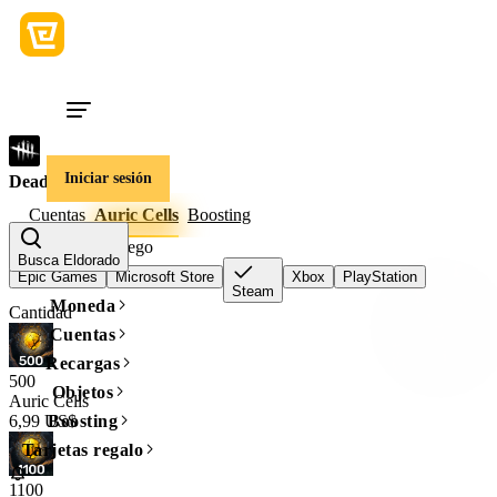
Iniciar sesión
Dead By Daylight
Cuentas
Auric Cells
Boosting
Plataforma del juego
Busca Eldorado
Epic Games
Microsoft Store
Xbox
PlayStation
Steam
Moneda
Cantidad
Cuentas
Recargas
500
Objetos
Auric Cells
6,99 US$
Boosting
Tarjetas regalo
1100