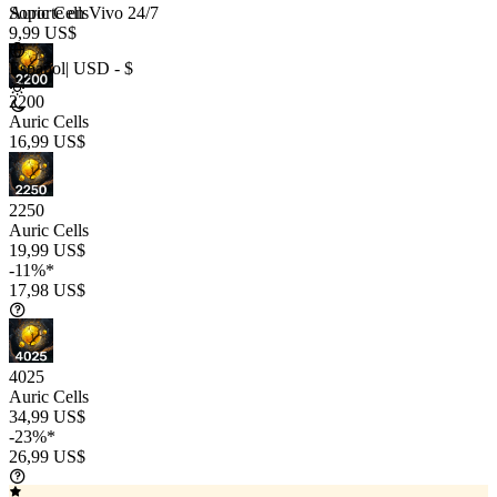
Soporte en Vivo 24/7
Auric Cells
9,99 US$
Español
|
USD - $
2200
Auric Cells
16,99 US$
2250
Auric Cells
19,99 US$
-11%*
17,98 US$
4025
Auric Cells
34,99 US$
-23%*
26,99 US$