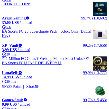
1000K FC COINS
ArgenGaming
99,7% (110,602)
35,00 US$
/ unidad
5 h
EA Sports FC 25 Supercharge Pack – Xbox Only (Digital
Key)
XP_Vault
99,2% (17,656)
3,99 US$
/ unidad
20 min
🩷1 Million FC Coins🩷Webapp Market Must Unlock🩷
EA Sports FC🩷FAST DELIVERY🩷
LunaSells
99,9% (13,777)
14,99 US$
/ unidad
20 min
🟢500 Points |- Xbox🟢
Gamer-Stash
99,7% (15,453)
9,99 US$
/ unidad
20 min