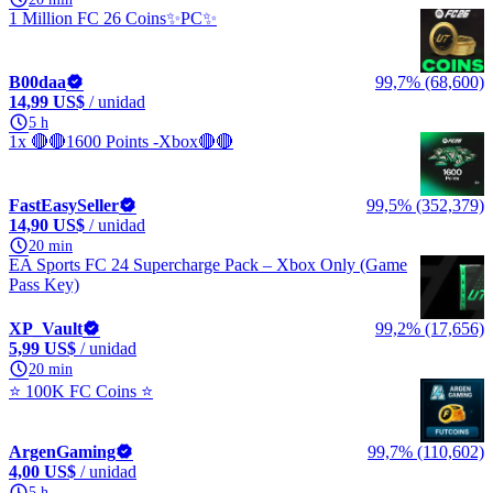
1 Million FC 26 Coins✨PC✨
B00daa
99,7% (68,600)
14,99 US$
/ unidad
5 h
1x 🔴🔴1600 Points -Xbox🔴🔴
FastEasySeller
99,5% (352,379)
14,90 US$
/ unidad
20 min
EA Sports FC 24 Supercharge Pack – Xbox Only (Game
Pass Key)
XP_Vault
99,2% (17,656)
5,99 US$
/ unidad
20 min
⭐ 100K FC Coins ⭐
ArgenGaming
99,7% (110,602)
4,00 US$
/ unidad
5 h