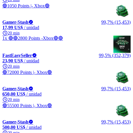
🟢1050 Points |- Xbox🟢
Gamer-Stash
99,7% (15,453)
17,99 US$
/ unidad
20 min
1x 🔴🔴2800 Points -Xbox🔴🔴
FastEasySeller
99,5% (352,379)
23,90 US$
/ unidad
20 min
🟢72000 Points |- Xbox🟢
Gamer-Stash
99,7% (15,453)
650,00 US$
/ unidad
20 min
🟢55500 Points |- Xbox🟢
Gamer-Stash
99,7% (15,453)
500,00 US$
/ unidad
20 min