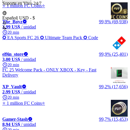
Soporte en Vivo 24/7
⭐ 1 million FC Coins⭐
Español
|
USD - $
The_Boyz
99,9% (69,938)
3,99 US$
/ unidad
20 min
✪ EA Sports FC 26 ✪ Ultimate Team Pack ✪ Code
el9in_store
99,9% (25,401)
3,00 US$
/ unidad
20 min
FC 25 Welcome Pack - ONLY XBOX - Key - Fast
Delivery
XP_Vault
99,2% (17,656)
2,99 US$
/ unidad
20 min
⭐ 1 million FC Coins⭐
Gamer-Stash
99,7% (15,453)
8,94 US$
/ unidad
20 min