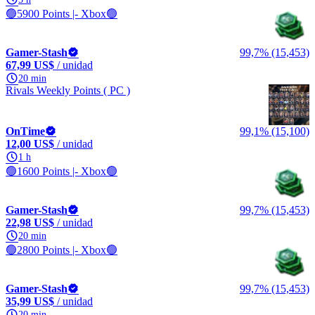
🟢5900 Points |- Xbox🟢
Gamer-Stash
99,7% (15,453)
67,99 US$
/ unidad
20 min
Rivals Weekly Points ( PC )
OnTime
99,1% (15,100)
12,00 US$
/ unidad
1 h
🟢1600 Points |- Xbox🟢
Gamer-Stash
99,7% (15,453)
22,98 US$
/ unidad
20 min
🟢2800 Points |- Xbox🟢
Gamer-Stash
99,7% (15,453)
35,99 US$
/ unidad
20 min