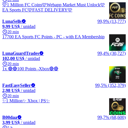
🩷1 Million FC Coins🩷Webapp Market Must Unlock🩷
EA Sports FC🩷FAST DELIVERY🩷
LunaSells
99,9% (13,777)
9,99 US$
/ unidad
20 min
17700 EA Sports FC Points - PC - with EA Membership
LunaGuardTrades
99,4% (30,727)
102,00 US$
/ unidad
20 min
1x 🔴🔴100 Points -Xbox🔴🔴
FastEasySeller
99,5% (352,379)
2,98 US$
/ unidad
20 min
✨1 Million✨ Xbox | PS✨
B00daa
99,7% (68,600)
3,99 US$
/ unidad
5 h