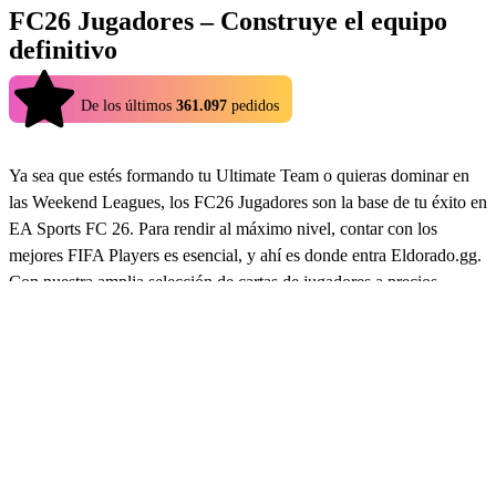
FC26 Jugadores – Construye el equipo
definitivo
4.9
De los últimos
361.097
pedidos
Ya sea que estés formando tu Ultimate Team o quieras dominar en
las Weekend Leagues, los FC26 Jugadores son la base de tu éxito en
EA Sports FC 26. Para rendir al máximo nivel, contar con los
mejores FIFA Players es esencial, y ahí es donde entra Eldorado.gg.
Con nuestra amplia selección de cartas de jugadores a precios
competitivos, puedes crear el equipo de tus sueños sin vaciar tu
bolsillo.
Precios de FC26 Players
Monitorear los precios de los FC26 Jugadores puede consumir
tiempo, especialmente si estás buscando gangas en el mercado de
transferencias. En lugar de eso, Eldorado.gg te ofrece una alternativa