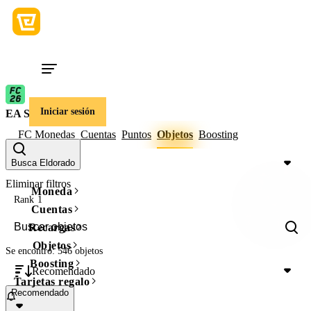
Iniciar sesión
EA Sports FC
FC Monedas
Cuentas
Puntos
Objetos
Boosting
Precio
Busca Eldorado
Eliminar filtros
Moneda
Rank 1
Cuentas
Recargas
Objetos
Se encontró: 546 objetos
Boosting
Recomendado
Tarjetas regalo
Recomendado