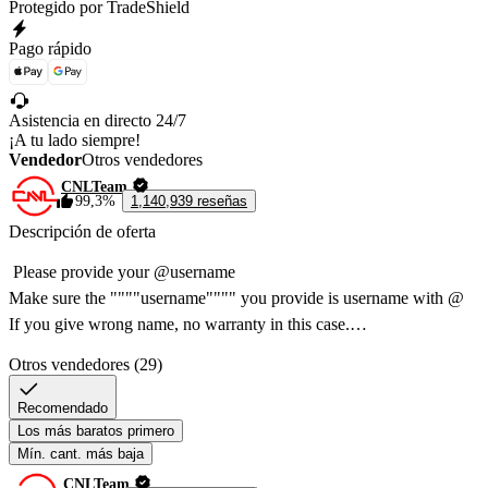
Protegido por TradeShield
Pago rápido
Asistencia en directo 24/7
¡A tu lado siempre!
Vendedor
Otros vendedores
CNLTeam
99,3%
1,140,939 reseñas
Descripción de oferta
 Please provide your @username

Make sure the """"username"""" you provide is username with @ 

If you give wrong name, no warranty in this case.

Contact us via website chat if you have any question. 
Otros vendedores (29)
Recomendado
Los más baratos primero
Mín. cant. más baja
CNLTeam