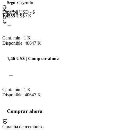
Seguir leyendo
Precio
Español
|
USD - $
1,4555 US$
/ K
Cant. mín.:
1
K
Disponible: 40647
K
1,46 US$ | Comprar ahora
Cant. mín.:
1
K
Disponible: 40647
K
Comprar ahora
Garantía de reembolso