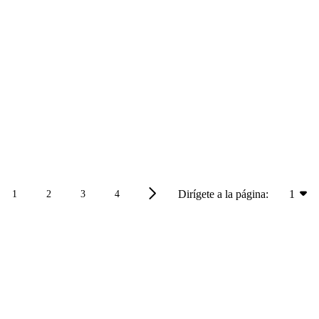
Dirígete a la página:
1
1
2
3
4