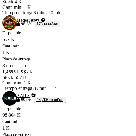
Stock
4 K
Cant. mín.
1 K
Tiempo entrega
3 min
-
20 min
HadesSstore
98,3%
173 reseñas
Disponible
557 K
Cant. mín.
1 K
Plazo de entrega
35 min
-
1 h
1,4555 US$
/ K
Stock
557 K
Cant. mín.
1 K
Tiempo entrega
35 min
-
1 h
XAILS
99,9%
48,796 reseñas
Disponible
98.804 K
Cant. mín.
1 K
Plazo de entrega