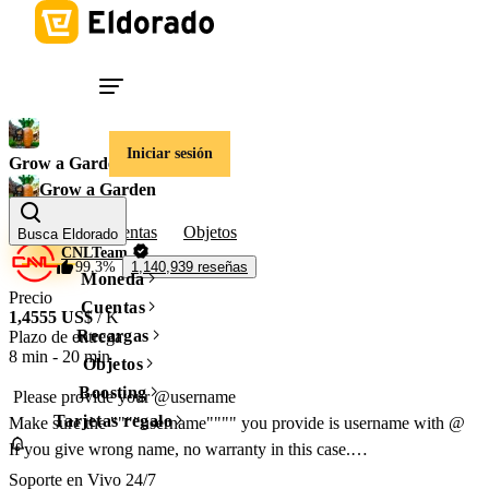
Iniciar sesión
Grow a Garden
Grow a Garden
Tokens
Cuentas
Objetos
Busca Eldorado
CNLTeam
99,3%
1,140,939 reseñas
Moneda
Precio
Cuentas
1,4555 US$
/ K
Recargas
Plazo de entrega
8 min
-
20 min
Objetos
Boosting
 Please provide your @username

Tarjetas regalo
Make sure the """"username"""" you provide is username with @ 

If you give wrong name, no warranty in this case.

Contact us via website chat if you have any question. 
Soporte en Vivo 24/7