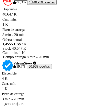
99,3%
1,140,939 reseñas
Disponible
40.647 K
Cant. mín.
1 K
Plazo de entrega
8 min
-
20 min
Oferta actual
1,4555 US$
/ K
Stock
40.647 K
Cant. mín.
1 K
Tiempo entrega
8 min
-
20 min
ValsumStore
99,7%
50,955 reseñas
Disponible
4 K
Cant. mín.
1 K
Plazo de entrega
3 min
-
20 min
1,498 US$
/ K