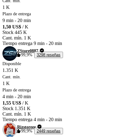
Cant. mín.
1 K
Plazo de entrega
9 min
-
20 min
1,50 US$
/ K
Stock
445 K
Cant. mín.
1 K
Tiempo entrega
9 min
-
20 min
ZStore0887
99,9%
3298 reseñas
Disponible
1.351 K
Cant. mín.
1 K
Plazo de entrega
4 min
-
20 min
1,55 US$
/ K
Stock
1.351 K
Cant. mín.
1 K
Tiempo entrega
4 min
-
20 min
Rizstoreee
99,9%
2449 reseñas