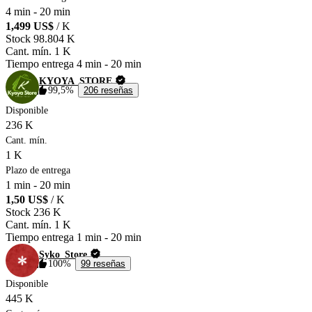
4 min
-
20 min
1,499 US$
/ K
Stock
98.804 K
Cant. mín.
1 K
Tiempo entrega
4 min
-
20 min
KYOYA_STORE
99,5%
206 reseñas
Disponible
236 K
Cant. mín.
1 K
Plazo de entrega
1 min
-
20 min
1,50 US$
/ K
Stock
236 K
Cant. mín.
1 K
Tiempo entrega
1 min
-
20 min
Syko_Store
100%
99 reseñas
Disponible
445 K