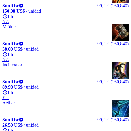
SunRise
99,2% (160,840)
150,00 US$
/ unidad
1 h
NA
Mjölnir
SunRise
99,2% (160,840)
38,00 US$
/ unidad
1 h
NA
Incinerator
SunRise
99,2% (160,840)
89,98 US$
/ unidad
1 h
EU
Aether
SunRise
99,2% (160,840)
26,50 US$
/ unidad
1 h