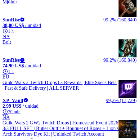
Mjölnir
SunRise
99,2% (160,840)
38,00 US$
/ unidad
1 h
NA
Bolt
SunRise
99,2% (160,840)
74,90 US$
/ unidad
1 h
EU
Guild Wars 2 Twitch Drops | 3 Rewards | Elite Specs Beta
| Fast & Safe Delivery | ALL SERVER
XP_Vault
99,2% (17,729)
2,99 US$
/ unidad
20 min
NA
Guild Wars 2 GW2 Twitch Drops | Homestead Event 2026
3/3 FULL SET | Butler Outfit + Bouquet of Roses + Lion's
Arch Survivors Dye Kit | Unlinked Twitch Account