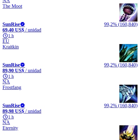
NA
The Moot
SunRise
99,2% (160,840)
69,40 US$
/ unidad
1 h
EU
Kraitkin
SunRise
99,2% (160,840)
89,90 US$
/ unidad
1 h
NA
Frostfang
SunRise
99,2% (160,840)
89,98 US$
/ unidad
1 h
NA
Eternity