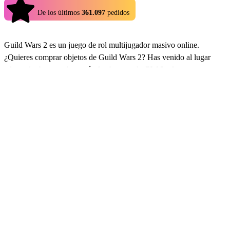
4.9
De los últimos
361.097
pedidos
Guild Wars 2 es un juego de rol multijugador masivo online.
¿Quieres comprar objetos de Guild Wars 2? Has venido al lugar
adecuado, hay muchos artículos baratos de GW 2 a la venta que
puedes comprar a otros jugadores experimentados y elevar tu
experiencia de juego en poco tiempo. La variedad de objetos que se
pueden comprar es infinita, aquí podrás encontrar cualquier cosa que
se ajuste a tus necesidades, desde armas legendarias de GW2,
armaduras legendarias hasta infusión de diamante de nieve, infusión
sin igual, moneda mística, eternidad, contratos y muchos más tipos
de infusión e inventario legendario. Los objetos de GW2 van y
vienen, no lo dudes y hazte con un botín de alto nivel y empieza a
dominar el juego ahora mismo.
Comprar Items GW2
Con Eldorado.gg puedes comprar objetos legendarios de GW2 a un