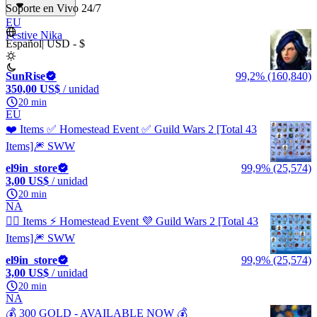
Soporte en Vivo 24/7
EU
Festive Nika
Español
|
USD - $
SunRise
99,2% (160,840)
350,00 US$
/ unidad
20 min
EU
❤️ Items ✅ Homestead Event ✅ Guild Wars 2 [Total 43
Items]🎆 SWW
el9in_store
99,9% (25,574)
3,00 US$
/ unidad
20 min
NA
🧙‍♂️ Items ⚡️ Homestead Event 💜 Guild Wars 2 [Total 43
Items]🎆 SWW
el9in_store
99,9% (25,574)
3,00 US$
/ unidad
20 min
NA
💰 300 GOLD - AVAILABLE NOW 💰