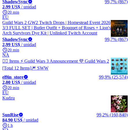
ShadowSync
99,7% (867)
2,99 US$
/ unidad
20 min
EU
Guild Wars 2 GW2 Twitch Drops | Homestead Event 2026
3/3 FULL SET | Butler Outfit + Bouquet of Roses + Lion's
Arch Survivors Dye Kit | Unlinked Twitch Account
ShadowSync
99,7% (867)
2,99 US$
/ unidad
20 min
NA
🧙‍♂️ Items ⚡️ Guild Wars 3 Announcement 💜 Guild Wars 2
[Total 12 Items]🎆 SWW
el9in_store
99,9% (25,574)
2,00 US$
/ unidad
20 min
EU
Kudzu
SunRise
99,2% (160,840)
84,90 US$
/ unidad
1 h