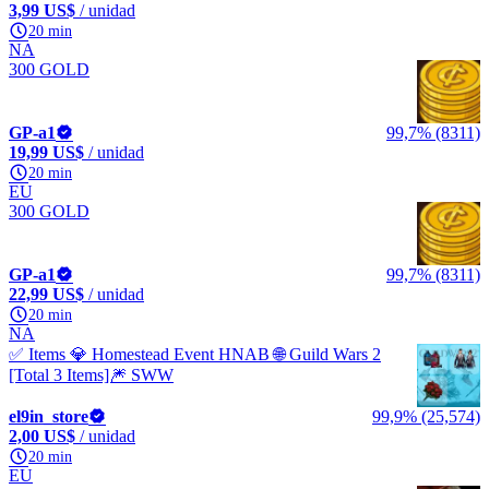
3,99 US$
/ unidad
20 min
NA
300 GOLD
GP-a1
99,7% (8311)
19,99 US$
/ unidad
20 min
EU
300 GOLD
GP-a1
99,7% (8311)
22,99 US$
/ unidad
20 min
NA
✅ Items 💎 Homestead Event HNAB 🌐 Guild Wars 2
[Total 3 Items]🎆 SWW
el9in_store
99,9% (25,574)
2,00 US$
/ unidad
20 min
EU