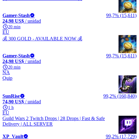
Gamer-Stash
99,7% (15,611)
24,98 US$
/ unidad
20 min
EU
💰 300 GOLD - AVAILABLE NOW 💰
Gamer-Stash
99,7% (15,611)
24,98 US$
/ unidad
20 min
NA
Quip
SunRise
99,2% (160,840)
74,90 US$
/ unidad
1 h
EU
Guild Wars 2 Twitch Drops | 28 Drops | Fast & Safe
Delivery | ALL SERVER
XP_Vault
99,2% (17,729)