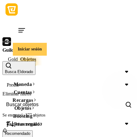
Iniciar sesión
Guild Wars 2
Gold
Objetos
Región
Busca Eldorado
Moneda
Precio
Cuentas
Eliminar filtros
Recargas
Objetos
Se encontró: 377 objetos
Boosting
Recomendado
Tarjetas regalo
Recomendado