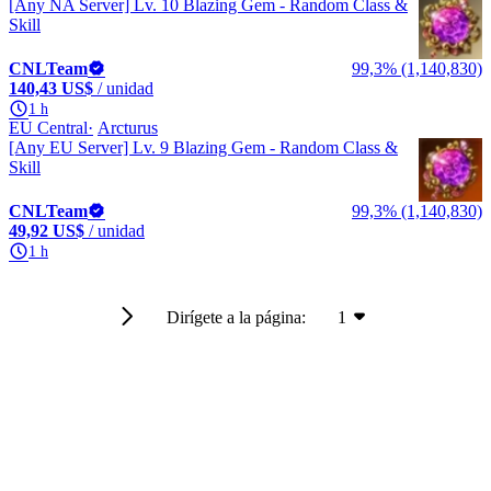
[Any NA Server] Lv. 10 Blazing Gem - Random Class &
Skill
CNLTeam
99,3% (1,140,830)
140,43 US$
/ unidad
1 h
EU Central
Arcturus
[Any EU Server] Lv. 9 Blazing Gem - Random Class &
Skill
CNLTeam
99,3% (1,140,830)
49,92 US$
/ unidad
1 h
Dirígete a la página:
1