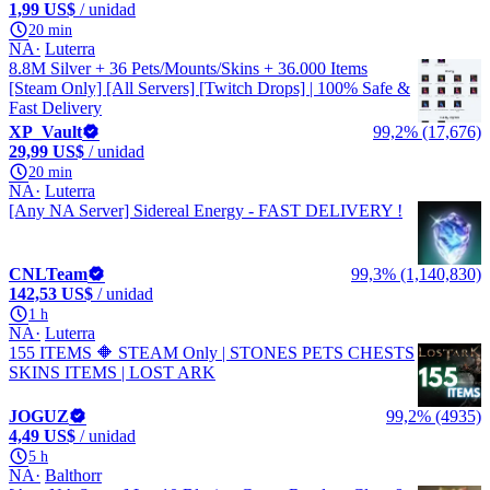
1,99 US$
/ unidad
20 min
NA
Luterra
8.8M Silver + 36 Pets/Mounts/Skins + 36.000 Items
[Steam Only] [All Servers] [Twitch Drops] | 100% Safe &
Fast Delivery
XP_Vault
99,2% (17,676)
29,99 US$
/ unidad
20 min
NA
Luterra
[Any NA Server] Sidereal Energy - FAST DELIVERY !
CNLTeam
99,3% (1,140,830)
142,53 US$
/ unidad
1 h
NA
Luterra
155 ITEMS 🔶 STEAM Only | STONES PETS CHESTS
SKINS ITEMS | LOST ARK
JOGUZ
99,2% (4935)
4,49 US$
/ unidad
5 h
NA
Balthorr