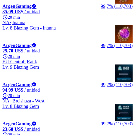
ArgenGaming
99,7% (110,703)
35,09 US$
/ unidad
20 min
NA
Inanna
Lv. 8 Blazing Gem - Inanna
ArgenGaming
99,7% (110,703)
25,70 US$
/ unidad
20 min
EU Central
Ratik
Lv. 9 Blazing Gem
ArgenGaming
99,7% (110,703)
94,99 US$
/ unidad
20 min
NA
Brelshaza - West
Lv. 8 Blazing Gem
ArgenGaming
99,7% (110,703)
23,68 US$
/ unidad
20 min