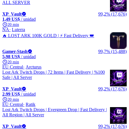
ALL SERVER
XP_Vault
99,2% (17,676)
1,49 US$
/ unidad
20 min
NA
Luterra
🔥 LOST ARK 100K GOLD | ⚡ Fast Delivery 👑
Gamer-Stash
99,7% (15,488)
5,98 US$
/ unidad
20 min
EU Central
Arcturus
Lost Ark Twitch Drops | 72 Items | Fast Delivery | %100
Safe | All Server
XP_Vault
99,2% (17,676)
2,99 US$
/ unidad
20 min
EU Central
Ratik
Lost Ark Twitch Drops | Evergreen Drop | Fast Delivery |
All Region | All Server
XP_Vault
99,2% (17,676)