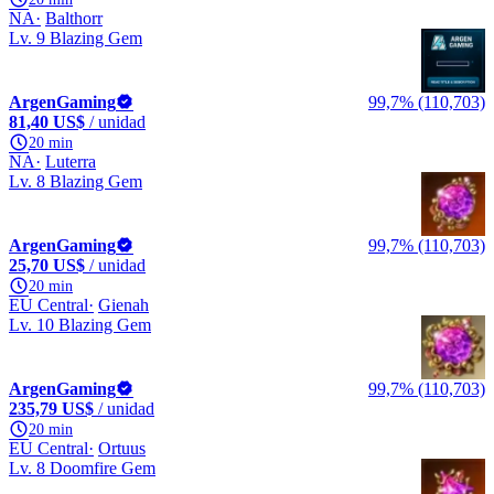
NA
Balthorr
Lv. 9 Blazing Gem
ArgenGaming
99,7% (110,703)
81,40 US$
/ unidad
20 min
NA
Luterra
Lv. 8 Blazing Gem
ArgenGaming
99,7% (110,703)
25,70 US$
/ unidad
20 min
EU Central
Gienah
Lv. 10 Blazing Gem
ArgenGaming
99,7% (110,703)
235,79 US$
/ unidad
20 min
EU Central
Ortuus
Lv. 8 Doomfire Gem