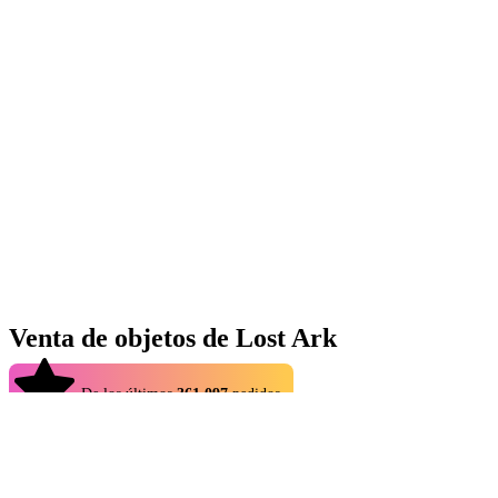
Venta de objetos de Lost Ark
4.9
De los últimos
361.097
pedidos
Para aprovechar al máximo tu experiencia en
Lost Ark
, deberías
considerar comprar objetos de Lost Ark baratos que te ayuden en tu