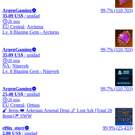
ArgenGaming
99,7% (110,703)
35,09 US$
/ unidad
20 min
EU Central
Arcturus
Lv. 8 Blazing Gem - Arcturus
ArgenGaming
99,7% (110,703)
35,09 US$
/ unidad
20 min
NA
Nineveh
Lv. 8 Blazing Gem - Nineveh
ArgenGaming
99,7% (110,703)
25,40 US$
/ unidad
20 min
EU Central
Ortuus
🧨 Items 👑 Arkesian Arsenal Drop 🌌 Lost Ark [Total 20
Items]🎆 SWW
el9in_store
99,9% (25,433)
2,00 US$
/ unidad