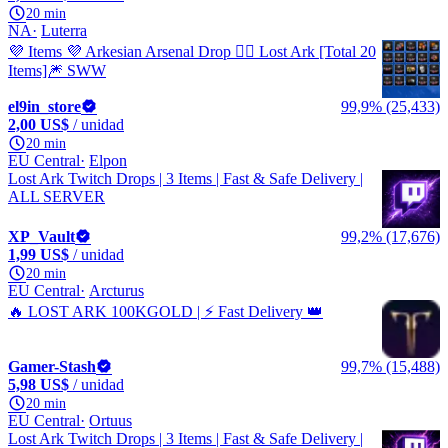
20 min
NA
Luterra
💜 Items 💜 Arkesian Arsenal Drop 🧙‍♂️ Lost Ark [Total 20
Items]🎆 SWW
el9in_store
99,9% (25,433)
2,00 US$
/ unidad
20 min
EU Central
Elpon
Lost Ark Twitch Drops | 3 Items | Fast & Safe Delivery |
ALL SERVER
XP_Vault
99,2% (17,676)
1,99 US$
/ unidad
20 min
EU Central
Arcturus
🔥 LOST ARK 100KGOLD | ⚡ Fast Delivery 👑
Gamer-Stash
99,7% (15,488)
5,98 US$
/ unidad
20 min
EU Central
Ortuus
Lost Ark Twitch Drops | 3 Items | Fast & Safe Delivery |