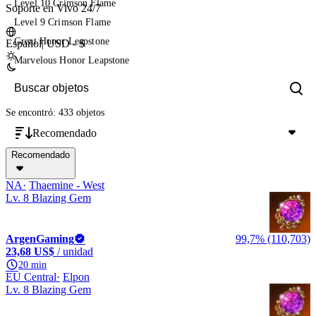
Level 10 Crimson Flame
Soporte en Vivo 24/7
Level 9 Crimson Flame
Great Honor Leapstone
Español
|
USD - $
Marvelous Honor Leapstone
Se encontró: 433 objetos
Recomendado
Recomendado
NA
Thaemine - West
Lv. 8 Blazing Gem
ArgenGaming
99,7% (110,703)
23,68 US$
/ unidad
20 min
EU Central
Elpon
Lv. 8 Blazing Gem