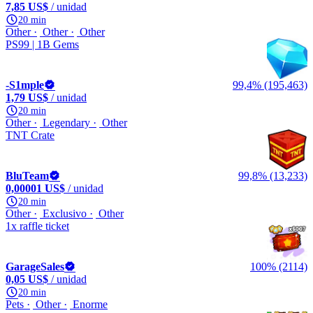
7,85 US$
/ unidad
20 min
Other
Other
Other
PS99 | 1B Gems
-S1mple
99,4% (195,463)
1,79 US$
/ unidad
20 min
Other
Legendary
Other
TNT Crate
BluTeam
99,8% (13,233)
0,00001 US$
/ unidad
20 min
Other
Exclusivo
Other
1x raffle ticket
GarageSales
100% (2114)
0,05 US$
/ unidad
20 min
Pets
Other
Enorme