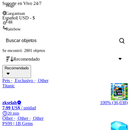
Soporte en Vivo 24/7
Huge
Gargantuan
Español
|
USD - $
Egg
Rainbow
Se encontró: 2801 objetos
Recomendado
Recomendado
Pets
Exclusivo
Other
Titanic
zkselah
100% (36,038)
7,99 US$
/ unidad
20 min
Other
Other
Other
PS99 | 1B Gems