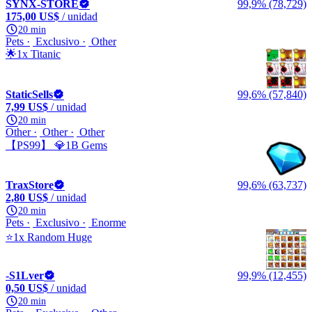
SYNX-STORE
99,9% (78,729)
175,00 US$
/ unidad
20 min
Pets
Exclusivo
Other
🌟1x Titanic
StaticSells
99,6% (57,840)
7,99 US$
/ unidad
20 min
Other
Other
Other
【PS99】 💎1B Gems
TraxStore
99,6% (63,737)
2,80 US$
/ unidad
20 min
Pets
Exclusivo
Enorme
⭐1x Random Huge
-S1Lver
99,9% (12,455)
0,50 US$
/ unidad
20 min