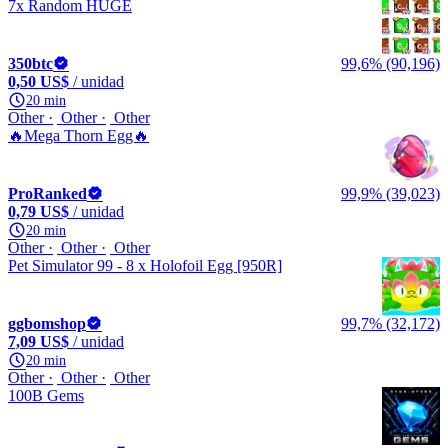
7x Random HUGE
350btc
99,6% (90,196)
0,50 US$
/ unidad
20 min
Other
Other
Other
🔥Mega Thorn Egg🔥
ProRanked
99,9% (39,023)
0,79 US$
/ unidad
20 min
Other
Other
Other
Pet Simulator 99 - 8 x Holofoil Egg [950R]
ggbomshop
99,7% (32,172)
7,09 US$
/ unidad
20 min
Other
Other
Other
100B Gems