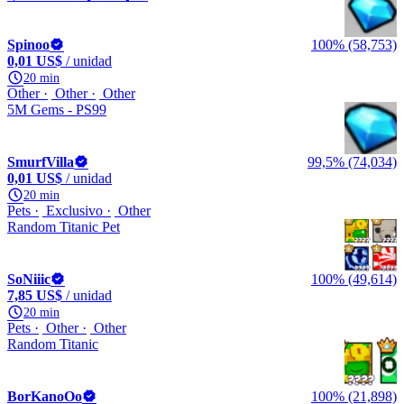
Spinoo
100% (58,753)
0,01 US$
/ unidad
20 min
Other
Other
Other
5M Gems - PS99
SmurfVilla
99,5% (74,034)
0,01 US$
/ unidad
20 min
Pets
Exclusivo
Other
Random Titanic Pet
SoNiiic
100% (49,614)
7,85 US$
/ unidad
20 min
Pets
Other
Other
Random Titanic
BorKanoOo
100% (21,898)