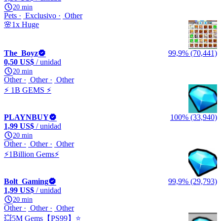
20 min
Pets
Exclusivo
Other
🌸1x Huge
The_Boyz
99,9% (70,441)
0,50 US$
/ unidad
20 min
Other
Other
Other
⚡ 1B GEMS ⚡
PLAYNBUY
100% (33,940)
1,99 US$
/ unidad
20 min
Other
Other
Other
⚡1Billion Gems⚡
Bolt_Gaming
99,9% (29,793)
1,99 US$
/ unidad
20 min
Other
Other
Other
💥5M Gems【PS99】⭐