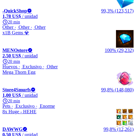
-QuickShop
99,3% (123,517)
1,78 US$
/ unidad
20 min
Other
Other
Other
x1B Gems 💎
MENOstore
100% (29,232)
2,50 US$
/ unidad
20 min
Huevos
Exclusivo
Other
Mega Thorn Egg
Store4Smurfs
99,8% (148,080)
1,00 US$
/ unidad
20 min
Pets
Exclusivo
Enorme
8x Huge - HEHE
DAWWG
99,8% (12,261)
0,50 US$
/ unidad