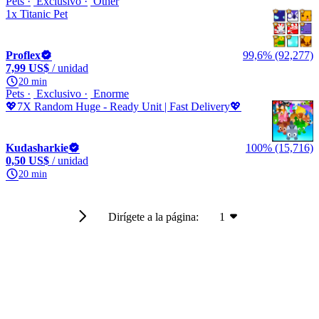
Pets
Exclusivo
Other
1x Titanic Pet
Proflex
99,6% (92,277)
7,99 US$
/ unidad
20 min
Pets
Exclusivo
Enorme
💖7X Random Huge - Ready Unit | Fast Delivery💖
Kudasharkie
100% (15,716)
0,50 US$
/ unidad
20 min
Dirígete a la página:
1